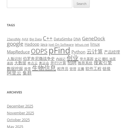
Search
for:
TAGS
C++
GeneDock
DataSimba
DNA
23andMe
AJAX
Big Data
google
Hadoop
linux
Java
Joel On Software
lehuo.net
pFind
ODPS
云计算
MapReduce
Python
产品经理
创业
伯罗奔尼撒战争史
人脸识别
华大基因
内战记
史记
哪吒
地震
招聘
搜索引擎
大数据
并行计算
推荐系统
奇点云
奥运会
基因
生物信息
数据挖掘
软件工程
链接
程序员
滑雪
管理
豆瓣
阿里云
集群
ARCHIVES
December 2025
November 2025
October 2025
May 2025