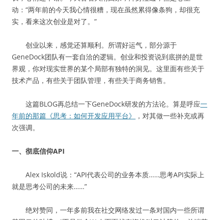
动：“两年前的今天我心情很糟，现在虽然累得像条狗，却很充
实，看来这次创业是对了。”
创业以来，感觉还算顺利。所谓好运气，部分源于
GeneDock团队有一套自洽的逻辑。创业和投资说到底拼的是世
界观，你对现实世界的某个局部有独特的洞见。这里面有些关于
技术产品，有些关于团队管理，有些关于商务销售。
这篇BLOG再总结一下GeneDock研发的方法论。算是呼应
一
年前的那篇《思考：如何开发应用平台》
，对其做一些补充或再
次强调。
一、彻底信仰API
Alex Iskold说：“API代表公司的业务本质……思考API实际上
就是思考公司的未来……”
绝对赞同，一年多前我在社交网络发过一条对国内一些所谓