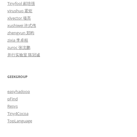
Tinyfool 郝培强
virushuo 霍炬
xlvector 项亮
xushiwei 许式伟
zhengyun 郑昀
zixia 李卓桓
zuroc 张沈鹏
并行实验室 陈冠诚
GEEKGROUP
easyhadoop
pFind
Resys
Tiny4Cocoa
TopLanguage