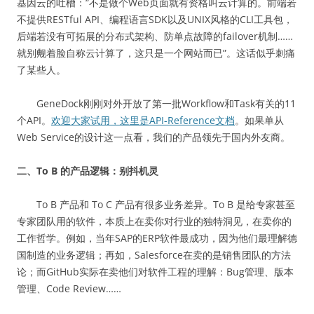
基因云的吐槽：“不是做个Web页面就有资格叫云计算的。前端若
不提供RESTful API、编程语言SDK以及UNIX风格的CLI工具包，
后端若没有可拓展的分布式架构、防单点故障的failover机制……
就别觍着脸自称云计算了，这只是一个网站而已”。这话似乎刺痛
了某些人。
GeneDock刚刚对外开放了第一批Workflow和Task有关的11
个API。
欢迎大家试用，这里是API-Reference文档
。如果单从
Web Service的设计这一点看，我们的产品领先于国内外友商。
二、To B 的产品逻辑：别抖机灵
To B 产品和 To C 产品有很多业务差异。To B 是给专家甚至
专家团队用的软件，本质上在卖你对行业的独特洞见，在卖你的
工作哲学。例如，当年SAP的ERP软件最成功，因为他们最理解德
国制造的业务逻辑；再如，Salesforce在卖的是销售团队的方法
论；而GitHub实际在卖他们对软件工程的理解：Bug管理、版本
管理、Code Review……