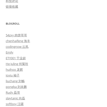
科技评论
链接收藏
BLOGROLL
54zxy 肉饼哥哥
chenhaifeng 海丰
codingnow 云风
Emily
ETY001 于业超
He Juling 何菊玲
huihoo 龙辉
ioxiu 袖子
liuchang 刘畅
pongba 刘未鹏
Rudy 磊哥
slaytanic 向磊
softboy 汪疆