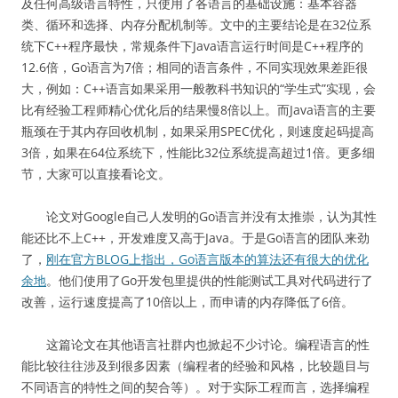
及任何高级语言特性，只使用了各语言的基础设施：基本容器
类、循环和选择、内存分配机制等。文中的主要结论是在32位系
统下C++程序最快，常规条件下Java语言运行时间是C++程序的
12.6倍，Go语言为7倍；相同的语言条件，不同实现效果差距很
大，例如：C++语言如果采用一般教科书知识的“学生式”实现，会
比有经验工程师精心优化后的结果慢8倍以上。而Java语言的主要
瓶颈在于其内存回收机制，如果采用SPEC优化，则速度起码提高
3倍，如果在64位系统下，性能比32位系统提高超过1倍。更多细
节，大家可以直接看论文。
论文对Google自己人发明的Go语言并没有太推崇，认为其性
能还比不上C++，开发难度又高于Java。于是Go语言的团队来劲
了，
刚在官方BLOG上指出，Go语言版本的算法还有很大的优化
余地
。他们使用了Go开发包里提供的性能测试工具对代码进行了
改善，运行速度提高了10倍以上，而申请的内存降低了6倍。
这篇论文在其他语言社群内也掀起不少讨论。编程语言的性
能比较往往涉及到很多因素（编程者的经验和风格，比较题目与
不同语言的特性之间的契合等）。对于实际工程而言，选择编程