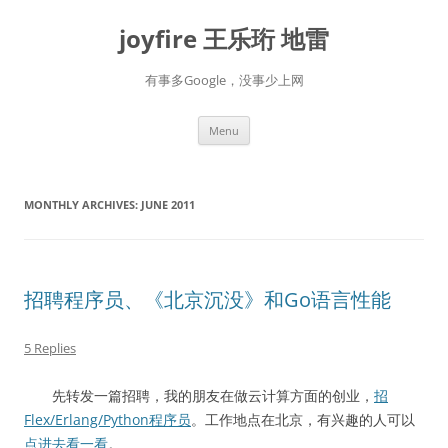
Skip
to
joyfire 王乐珩 地雷
content
有事多Google，没事少上网
Menu
MONTHLY ARCHIVES:
JUNE 2011
招聘程序员、《北京沉没》和Go语言性能
5 Replies
先转发一篇招聘，我的朋友在做云计算方面的创业，
招
Flex/Erlang/Python程序员
。工作地点在北京，有兴趣的人可以
点进去看一看
。