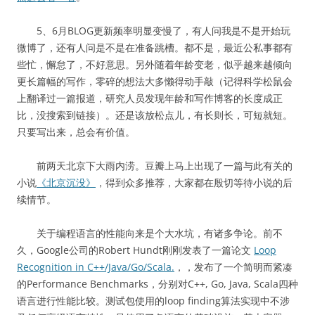
5、6月BLOG更新频率明显变慢了，有人问我是不是开始玩
微博了，还有人问是不是在准备跳槽。都不是，最近公私事都有
些忙，懈怠了，不好意思。另外随着年龄变老，似乎越来越倾向
更长篇幅的写作，零碎的想法大多懒得动手敲（记得科学松鼠会
上翻译过一篇报道，研究人员发现年龄和写作博客的长度成正
比，没搜索到链接）。还是该放松点儿，有长则长，可短就短。
只要写出来，总会有价值。
前两天北京下大雨内涝。豆瓣上马上出现了一篇与此有关的
小说
《北京沉没》
，得到众多推荐，大家都在殷切等待小说的后
续情节。
关于编程语言的性能向来是个大水坑，有诸多争论。前不
久，Google公司的Robert Hundt刚刚发表了一篇论文
Loop
Recognition in C++/Java/Go/Scala.
，，发布了一个简明而紧凑
的Performance Benchmarks，分别对C++, Go, Java, Scala四种
语言进行性能比较。测试包使用的loop finding算法实现中不涉