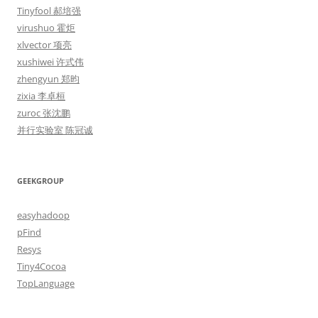
Tinyfool 郝培强
virushuo 霍炬
xlvector 项亮
xushiwei 许式伟
zhengyun 郑昀
zixia 李卓桓
zuroc 张沈鹏
并行实验室 陈冠诚
GEEKGROUP
easyhadoop
pFind
Resys
Tiny4Cocoa
TopLanguage