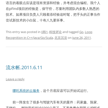
语言的着眼点应该是现有资源和经验，并考虑混合编程。我个人
在pFind项目的经验是，保守些，尽量利用团队内多数人熟悉的
技术。如果项目负责人只顾着添经验追时髦，把手头的正事当作
尝试新技术的小白鼠，十有八九要坏事。
This entry was posted in
0和1
,
科技评论
and tagged
Go
,
Loop
Recognition in C++/Java/Go/Scala
,
北京沉没
on
June 26, 2011
.
流水帐.2011.6.11
Leave a reply
哪吒系统的云服务
，这个月底应该可以开始试运行。
前一阵发生了很多与驾驶汽车有关的案件：药家鑫、陈家、
高晓松……驾驶里程超过6000公里了，不再像磨合期那么诚惶诚