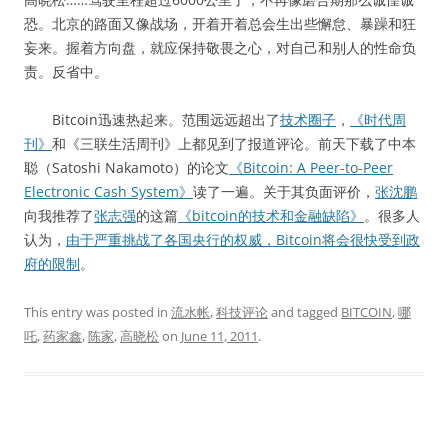
恐。北京的路面又像战场，开着开着总会生出些懈怠、暴躁和狂
妄来。握着方向盘，就应保持敬畏之心，对自己和别人的性命负
责。反省中。
Bitcoin迅速热起来。范围远远超出了
技术圈子
，
《时代周
刊》
和《三联生活周刊》上都见到了报道评论。前天下载了中本
聪（Satoshi Nakamoto）的论文
《Bitcoin: A Peer-to-Peer
Electronic Cash System》
读了一遍。关于其负面评价，
张沈鹏
向我推荐了
张志强
的这篇
《bitcoin的技术和金融缺陷》
。很多人
认为，
由于严重挑战了各国央行的权威，Bitcoin将会很快受到政
府的限制
。
This entry was posted in
流水帐
,
科技评论
and tagged
BITCOIN
,
哪
吒
,
药家鑫
,
陈家
,
高晓松
on
June 11, 2011
.