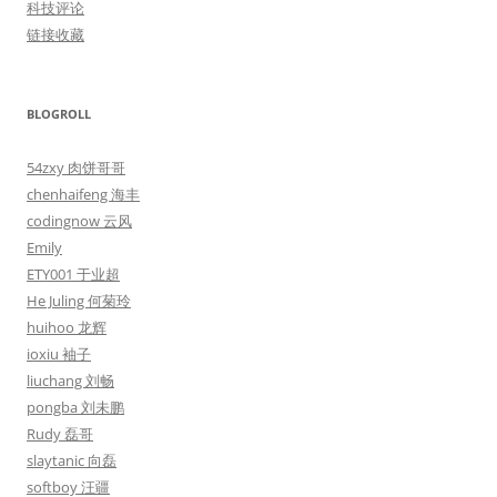
科技评论
链接收藏
BLOGROLL
54zxy 肉饼哥哥
chenhaifeng 海丰
codingnow 云风
Emily
ETY001 于业超
He Juling 何菊玲
huihoo 龙辉
ioxiu 袖子
liuchang 刘畅
pongba 刘未鹏
Rudy 磊哥
slaytanic 向磊
softboy 汪疆