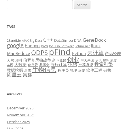
Search
for:
TAGS
C++
GeneDock
DataSimba
DNA
23andMe
AJAX
Big Data
google
Hadoop
linux
Java
Joel On Software
lehuo.net
pFind
ODPS
云计算
MapReduce
Python
产品经理
创业
伯罗奔尼撒战争史
人脸识别
华大基因
内战记
史记
哪吒
地震
招聘
搜索引擎
大数据
并行计算
推荐系统
奇点云
奥运会
基因
生物信息
数据挖掘
软件工程
链接
程序员
滑雪
管理
豆瓣
阿里云
集群
ARCHIVES
December 2025
November 2025
October 2025
May 2025