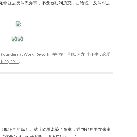
无非就是按常识办事，不要被功利所惑，古语说：反常即是
d
Founders at Work
,
Rework
,
佛祖在一号线
,
大方
,
小闲事：恋爱
h 26, 2011
.
id和《疯狂的小鸟》。就连陪着老婆回娘家，遇到邻居美女来串
你会Android开发吗，我正在找人……”