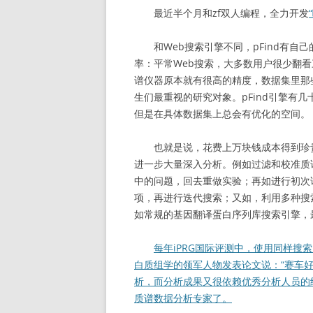
最近半个月和zf双人编程，全力开发
和Web搜索引擎不同，pFind有自
率：平常Web搜索，大多数用户很少翻
谱仪器原本就有很高的精度，数据集里那
生们最重视的研究对象。pFind引擎有
但是在具体数据集上总会有优化的空间。
也就是说，花费上万块钱成本得到珍贵实
进一步大量深入分析。例如过滤和校准质
中的问题，回去重做实验；再如进行初次
项，再进行迭代搜索；又如，利用多种搜
如常规的基因翻译蛋白序列库搜索引擎，最
每年iPRG国际评测中，使用同样
白质组学的领军人物发表论文说：“赛车
析，而分析成果又很依赖优秀分析人员的经验”。像
质谱数据分析专家了。