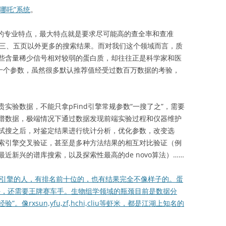
“哪吒”系统
。
己的专业特点，最大特点就是要求尽可能高的查全率和查准
看三、五页以外更多的搜索结果。而对我们这个领域而言，质
些含量稀少信号相对较弱的蛋白质，却往往正是科学家和医
几十个参数，虽然很多默认推荐值经受过数百万数据的考验，
验数据，不能只拿pFind引擎常规参数“一搜了之”，需要
谱数据，极端情况下通过数据发现前端实验过程和仪器维护
试搜之后，对鉴定结果进行统计分析，优化参数，改变选
索引擎交叉验证，甚至是多种方法结果的相互对比验证（例
近新兴的谱库搜索，以及探索性最高的de novo算法）……
搜索引擎的人，有排名前十位的，也有结果完全不像样子的。蛋
好，还需要王牌赛车手。生物组学领域的瓶颈目前是数据分
rxsun,yfu,zf,hchi,cliu等虾米，都是江湖上知名的