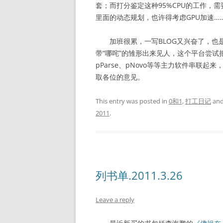
套；而打分鉴定这种95%CPU的工作，需
里面的动态规划，也许得考虑GPU加速…
加班很累，一写BLOG又兴奋了，也是
带“哪咤”的雏形出来见人，这个平台尝试把组里pFi
pParse、pNovo等等主力软件串联
取各位的意见。
This entry was posted in
0和1
,
打工日记
and
2011
.
列书单.2011.3.26
Leave a reply