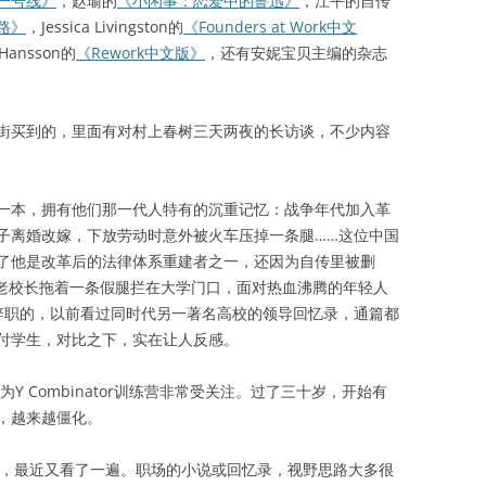
一号线》
，赵瑜的
《小闲事：恋爱中的鲁迅》
，江平的自传
路》
，Jessica Livingston的
《Founders at Work中文
 Hansson的
《Rework中文版》
，还有安妮宝贝主编的杂志
买到的，里面有对村上春树三天两夜的长访谈，不少内容
本，拥有他们那一代人特有的沉重记忆：战争年代加入革
子离婚改嫁，下放劳动时意外被火车压掉一条腿……这位中国
了他是改革后的法律体系重建者之一，还因为自传里被删
年，老校长拖着一条假腿拦在大学门口，面对热血沸腾的年轻人
辞职的，以前看过同时代另一著名高校的领导回忆录，通篇都
付学生，对比之下，实在让人反感。
概因为Y Combinator训练营非常受关注。过了三十岁，开始有
，越来越僵化。
，最近又看了一遍。职场的小说或回忆录，视野思路大多很