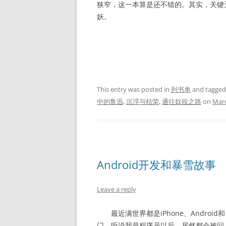
狭窄，这一本算是还不错的。其实，关键
妖。
This entry was posted in
列书单
and tagge
中的鲁迅
,
沉浮与枯荣
,
通往奴役之路
on
Marc
Android开发和暴雪故事
Leave a reply
最近满世界都是iPhone、Andro
门，听说我是程序员以后，居然都会被问：“