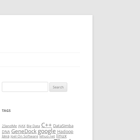
Search
for:
TAGS
C++
DataSimba
23andMe
AJAX
Big Data
google
GeneDock
Hadoop
DNA
linux
Java
Joel On Software
lehuo.net