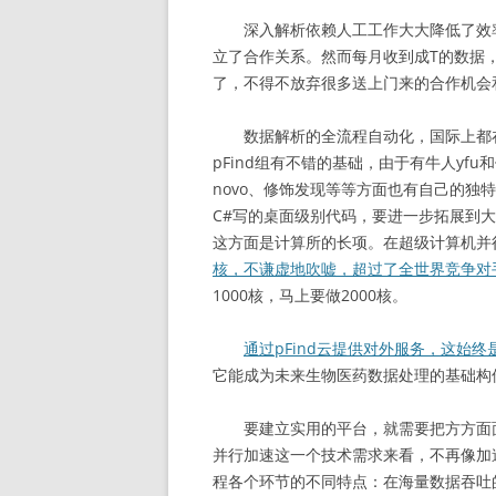
深入解析依赖人工工作大大降低了效率。
立了合作关系。然而每月收到成T的数据
了，不得不放弃很多送上门来的合作机会
数据解析的全流程自动化，国际上都在全
pFind组有不错的基础，由于有牛人yf
novo、修饰发现等等方面也有自己的
C#写的桌面级别代码，要进一步拓展到
这方面是计算所的长项。在超级计算机并
核，不谦虚地吹嘘，超过了全世界竞争对
1000核，马上要做2000核。
通过pFind云提供对外服务，这始终
它能成为未来生物医药数据处理的基础构
要建立实用的平台，就需要把方方面面
并行加速这一个技术需求来看，不再像加速
程各个环节的不同特点：在海量数据吞吐的