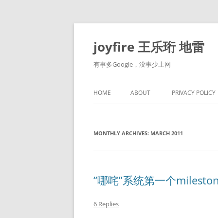
Skip
to
content
joyfire 王乐珩 地雷
有事多Google，没事少上网
HOME
ABOUT
PRIVACY POLICY
MONTHLY ARCHIVES:
MARCH 2011
“哪咤”系统第一个milesto
6 Replies