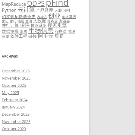
pFind
ODPS
MapReduce
云计算
Python
产品经理
人脸识别
创业
伯罗奔尼撒战争史
华大基因
内战记
大数据
奇点云
奥运会
史记
哪吒
地震
基因
招聘
搜索引擎
并行计算
推荐系统
生物信息
数据挖掘
程序员
滑雪
管理
阿里云
集群
软件工程
链接
豆瓣
ARCHIVES
December 2025
November 2025
October 2025
May 2025
February 2024
January 2024
December 2023
November 2023
October 2023