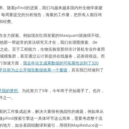
随着pFind的进展，我们与越来越多国内外生物学家建
，每周要提交的分析报告，海量的工作量，把所有人都压垮
和经费。
力探索。例如现在红得发紫的Maxquant就做得不错。
u和他那一帮超常的算法研究天才在，我们在谱图搜索、de
独特之处。至于工程能力，生物实验室那些非计算机专业作者用
大规模集群，甚至通过云计算提供在线服务，还差得很远。而
行加速方面，
我去年论文成果数据的可拓展性达到了320
手目前为止公开报告数据效果一个量级
，其实我已经做到了
是我的梦想
。为此努力了5年，今年终于开始着手了。也许，
件之一。
的工作集成起来，解决大量很有挑战性的难题，例如单从
pFind搜索引擎这一具体环节这么简单，需要考虑整个流
地方，如全基因组翻译和索引，用得到MapReduce这一