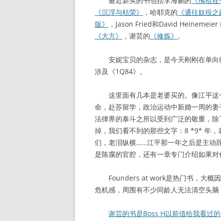
最近新买的书包括李海鹏的
《佛祖在
《沉浮与枯荣》
，哈耶克的
《通往奴役之
版》
，Jason Fried和David Heinemeier
《大方》
，谢芸的
《修炼》
。
安妮宝贝的杂志，是今天刚刚在单向街
涉及《1Q84》。
这里面有几本是老婆买的。像江平这一
命，赴苏留学，政治运动中新婚一周的妻
法律界的泰斗之所以受到广泛的敬重，除
掉，我们看不到的那些文字：8 *9* 
们，老泪纵横……江平那一年之后是主动
是陈腐的官腔，还有一章专门介绍如果对
Founders at work是热门书，大
危机感，周围有不少同龄人无法清空头脑
谢芸的书是Boss H以前借给我看过的