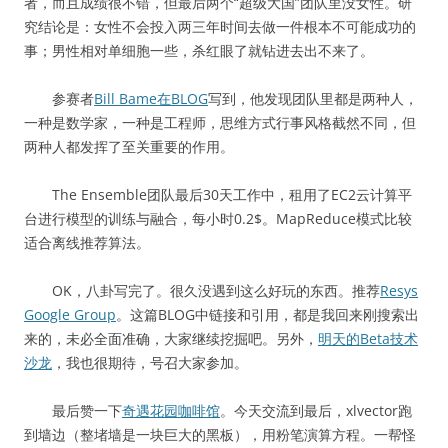
者，而且成绩很不错，但最后两个“超级大国”团队里没女性。研
究结论是：女性不会投入两三年时间去做一件根本不可能成功的
事；男性相对单细胞一些，杀红眼了就钻进去出不来了。
参赛者
Bill Bame在BLOG
写到，他发现团队里都是两种人，
一种是数学家，一种是工程师，思维方式行事风格截然不同，但
两种人都发挥了至关重要的作用。
The Ensemble团队最后30天工作中，租用了EC2云计算平
台进行模型的训练与融合，每小时0.2$。MapReduce模式比较
适合离线推荐算法。
OK，八卦写完了。很久没遇到这么好玩的东西。推荐
Resys
Google Group
。这篇BLOG中链接和引用，都是我回来刚搜索出
来的，未必全面准确，大家继续挖掘吧。另外，
明天的Beta技术
沙龙
，我也很期待，号召大家参加。
最后赞一下
奇遇花园咖啡馆
。今天交流到最后，xlvector跑
到墙边（整堵墙是一块巨大的黑板），用粉笔演算方程。一帮怪