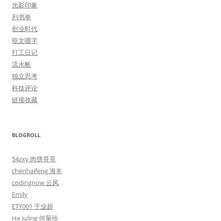
光影印象
列书单
创业时代
咬文嚼字
打工日记
流水帐
独立思考
科技评论
链接收藏
BLOGROLL
54zxy 肉饼哥哥
chenhaifeng 海丰
codingnow 云风
Emily
ETY001 于业超
He Juling 何菊玲