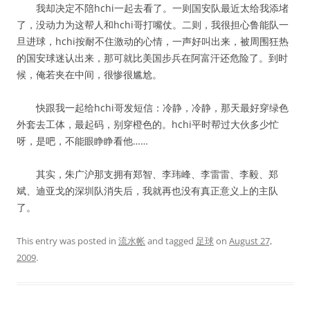
我却决定不陪hchi一起去看了。一则国安队最近太给我添堵
了，没动力为这帮人和hchi哥打嘴仗。二则，我很担心鲁能队一
旦进球，hchi按耐不住激动的心情，一声好叫出来，被周围狂热
的国安球迷认出来，那可就比美国步兵在阿富汗还危险了。到时
候，俺若夹在中间，很惨很尴尬。
快跟我一起给hchi哥发短信：冷静，冷静，那天最好穿绿色
外套去工体，最起码，别穿橙色的。hchi平时帮过大伙多少忙
呀，是吧，不能眼睁睁看他……
其实，朱广沪那支拥有郑智、李玮峰、李雷雷、李毅、郑
斌、迪亚戈的深圳队消失后，我就再也没有真正意义上的主队
了。
This entry was posted in
流水帐
and tagged
足球
on
August 27,
2009
.