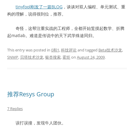
tinyfool刚发了一篇BLOG
，谈谈对双人编程、单元测试、重
构的理解，说得很到位，推荐。
奇怪，这帮注重实战的工程师，全都开始踅摸起数学、折腾
起matlab。难道是传说中的天下武学殊途同归。
This entry was posted in
0和1
,
科技评论
and tagged
Beta技术沙龙
,
SNMP
,
贝塔技术沙龙
,
银杏搜索
,
霍炬
on
August 24, 2009
.
推荐Resys Group
7 Replies
误打误撞，发现牛人团伙。