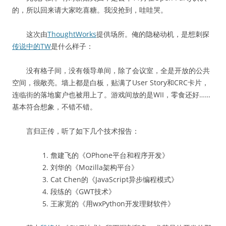
的，所以回来请大家吃喜糖。我没抢到，哇哇哭。
这次由
ThoughtWorks
提供场所。俺的隐秘动机，是想刺探
传说中的TW
是什么样子：
没有格子间，没有领导单间，除了会议室，全是开放的公共
空间，很敞亮。墙上都是白板，贴满了User Story和CRC卡片，
连临街的落地窗户也被用上了。游戏间放的是WII，零食还好……
基本符合想象，不错不错。
言归正传，听了如下几个技术报告：
詹建飞的《OPhone平台和程序开发》
刘华的《Mozilla架构平台》
Cat Chen的《JavaScript异步编程模式》
段练的《GWT技术》
王家宽的《用wxPython开发理财软件》