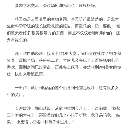
参加学术交流，会议场所湖光山色，环境很好。
整天都是云里雾里的生物名词。今天听得最清楚的，是北大
生命科学学院的院长饶毅教授的报告。而最乐的一段，要数：“咱
们整天看好多‘很黄很暴力’的东西，而且不仅仅看哺乳动物的，还
要看昆虫的。”
晚上吃自助烧烤，接着卡拉OK大赛，hchi哥连续过了初赛和
复赛，震撼全场，获得第二名。大伙儿又去玩了上百块钱的电子
游戏。回到房间已过零点，正准备上床呼，突然收到wyj美女的短
信：快出来看流星雨。
一出门，就听到远远的整个山谷到处都是欢呼，还有很多女
生的尖叫。
长途跋涉，翻山越岭，从窗户跳到天台上，一边嘟囔：“我都
三十岁的大叔了，还跟着你们几个小孩子折腾，我容易吗我。”结
果：“少废话，把浴巾和毯子拿过来。”