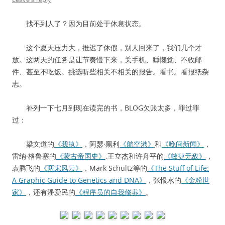
找不到人了？因为目前处于休息状态。
这个夏天压力大，推迟了休假，别人回来了，我们几个才
放。这两天的任务是让节奏慢下来，关手机、睡懒觉、不收邮
件、甚至不吃饭。挑选听些相关不相关的报告。看书。看报纸杂
志。
补列一下七月到现在读完的书，BLOG欠账太多，罪过罪
过：
梁文道的
《我执》
，阿瑟·黑利
《航空港》
和
《晚间新闻》
，
雷纳·格鲁塞的
《蒙古帝国史》
,王立杰和许舟平的
《敏捷无敌》
，
袁腾飞的
《两宋风云》
，Mark Schultz等的
《The Stuff of Life:
A Graphic Guide to Genetics and DNA》
，张恨水的
《金粉世
家》
，还有潘爱民的
《程序员的自我修养》
。