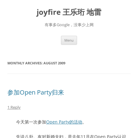
Skip
to
joyfire 王乐珩 地雷
content
有事多Google，没事少上网
Menu
MONTHLY ARCHIVES:
AUGUST 2009
参加Open Party归来
1 Reply
今天第一次参加
Open Party的活动
。
先说八卦。有对新婚夫妇，是去年11月在Open Party认识