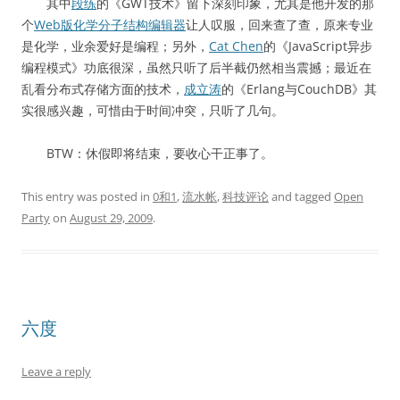
其中
段练
的《GWT技术》留下深刻印象，尤其是他开发的那
个
Web版化学分子结构编辑器
让人叹服，回来查了查，原来专业
是化学，业余爱好是编程；另外，
Cat Chen
的《JavaScript异步
编程模式》功底很深，虽然只听了后半截仍然相当震撼；最近在
乱看分布式存储方面的技术，
成立涛
的《Erlang与CouchDB》其
实很感兴趣，可惜由于时间冲突，只听了几句。
BTW：休假即将结束，要收心干正事了。
This entry was posted in
0和1
,
流水帐
,
科技评论
and tagged
Open
Party
on
August 29, 2009
.
六度
Leave a reply