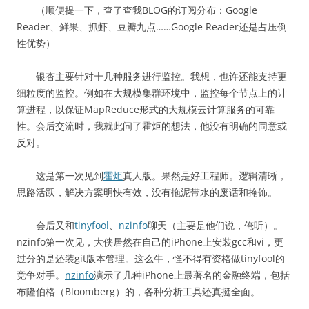
（顺便提一下，查了查我BLOG的订阅分布：Google
Reader、鲜果、抓虾、豆瓣九点……Google Reader还是占压倒
性优势）
银杏主要针对十几种服务进行监控。我想，也许还能支持更
细粒度的监控。例如在大规模集群环境中，监控每个节点上的计
算进程，以保证MapReduce形式的大规模云计算服务的可靠
性。会后交流时，我就此问了霍炬的想法，他没有明确的同意或
反对。
这是第一次见到
霍炬
真人版。果然是好工程师。逻辑清晰，
思路活跃，解决方案明快有效，没有拖泥带水的废话和掩饰。
会后又和
tinyfool
、
nzinfo
聊天（主要是他们说，俺听）。
nzinfo第一次见，大侠居然在自己的iPhone上安装gcc和vi，更
过分的是还装git版本管理。这么牛，怪不得有资格做tinyfool的
竞争对手。
nzinfo
演示了几种iPhone上最著名的金融终端，包括
布隆伯格（Bloomberg）的，各种分析工具还真挺全面。