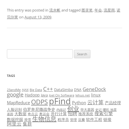
This entry was posted in
流水帐
and tagged
图灵奖
,
年会
,
流星雨
,
诺
贝尔奖
on
August 13, 2009
.
Search
for:
TAGS
C++
GeneDock
DataSimba
DNA
23andMe
AJAX
Big Data
google
Hadoop
linux
Java
Joel On Software
lehuo.net
pFind
ODPS
云计算
MapReduce
Python
产品经理
创业
伯罗奔尼撒战争史
人脸识别
华大基因
内战记
史记
哪吒
地震
招聘
搜索引擎
大数据
并行计算
推荐系统
奇点云
奥运会
基因
生物信息
数据挖掘
软件工程
链接
程序员
滑雪
管理
豆瓣
阿里云
集群