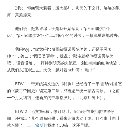
别说，仰面朝天躺着，漫天星斗、明亮的下玄月、远远的银
河，真挺漂亮。
他们说，赶紧许愿，于是我开始念叨：“pFind能卖1个
亿”、“pFind能卖2个亿”……到6个亿的时候，一颗流星唰地过去。
我问wyj，“你觉得hchi哥获得诺贝尔奖帅，还是图灵奖
帅？”，答曰：“图灵奖更帅”，我说：“那俺就祝他得诺贝尔奖
吧”。话音没落，一颗特别明亮的火流星，划出粗粗的红色轨迹，
从我们头顶冲过去。大伙一起对着hchi哥：“哇！”
BTW 1：带来的梁文道的《我执》已经看了一半;雷纳·格鲁塞
的《蒙古帝国史》读完第二章，成吉思汗统一蒙古高原。（之前
一个月太纠结，连新买的书单都没列，回北京后补上）。
BTW 2：论文第6稿，修订到吐。hchi哥帮我批改得很仔
细，还指出了几个致命问题，看来还得大动干戈。什么事吐啊吐
就习惯了，
上一篇期刊
我改了30稿，这还早呢。