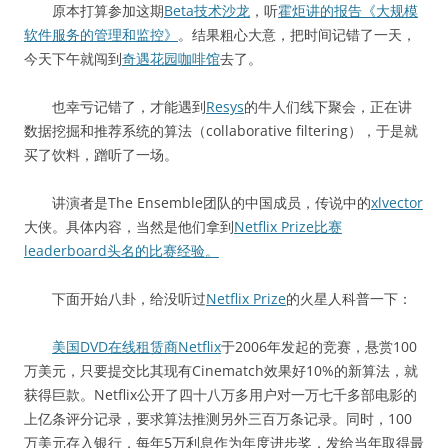
原本打算参加这期
Beta技术沙龙
，听
霍炬讲的报告《大规模
软件服务的管理和监控》
。结果粗心大意，把时间记错了一天，
今天下午就闯到
奇遇花园咖啡馆
去了。
也幸亏记错了，才能遇到
Resys
的牛人们线下聚会，正在讲
数据挖掘和推荐系统的算法（collaborative filtering），于是就
买了饮料，蹭听了一场。
讲演者是The Ensemble团队的中国成员，传说中的
xlvector
大侠。具体内容，当然是他们拿到
Netflix Prize比赛
leaderboard头名的比赛经验。
下面开始八卦，给没听过
Netflix Prize
的火星人科普一下：
美国DVD在线租赁商Netflix
于2006年发起的竞赛，悬赏100
万美元，只要提交比其现有Cinematch效果好10%的新算法，就
获得巨款。Netflix公开了四十八万多用户对一万七千多部电影的
上亿条评分记录，要求算法推测另外三百万条记录。同时，100
万美元存入银行，每年5万利息作为年度进步奖，发给当年取得最