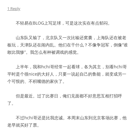
1 Reply
不轻易在BLOG上写足球，可是这次实在有点郁闷。
山东队又输了，北京队又一次比输还窝囊，上海队还在被老
板玩，天津队还在闹内乱。他们在干什么？不像争冠军，倒像“谁
敢比我惨”。我怎么有种被调戏的感觉。
上半年，我和hchi哥经常一起看球，各为其主，别看hchi哥
平时是个很nice的大好人，只要一说起自己的鲁能，就变成另一
个可恨的、不积嘴德的家伙了。
但是最近。过了比赛日，俺们见面都不好意思互相打招呼
了。
不过hchi哥还是比我忠诚。本周末山东到北京客场比赛，他
老早就买好了票。