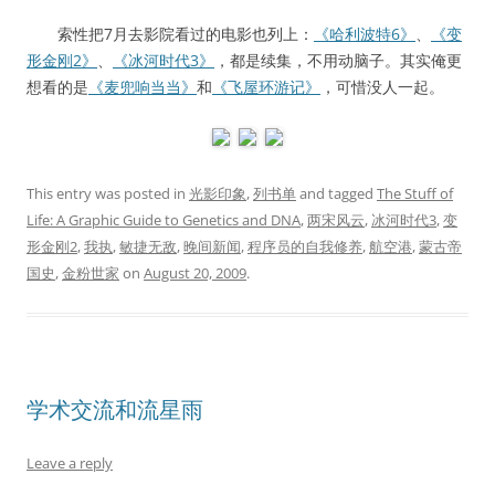
索性把7月去影院看过的电影也列上：
《哈利波特6》
、
《变
形金刚2》
、
《冰河时代3》
，都是续集，不用动脑子。其实俺更
想看的是
《麦兜响当当》
和
《飞屋环游记》
，可惜没人一起。
This entry was posted in
光影印象
,
列书单
and tagged
The Stuff of
Life: A Graphic Guide to Genetics and DNA
,
两宋风云
,
冰河时代3
,
变
形金刚2
,
我执
,
敏捷无敌
,
晚间新闻
,
程序员的自我修养
,
航空港
,
蒙古帝
国史
,
金粉世家
on
August 20, 2009
.
学术交流和流星雨
Leave a reply