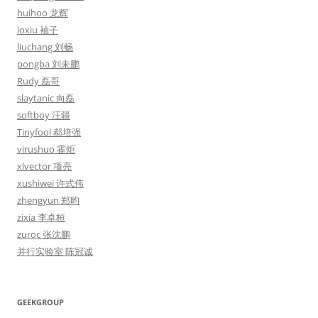
huihoo 龙辉
ioxiu 袖子
liuchang 刘畅
pongba 刘未鹏
Rudy 磊哥
slaytanic 向磊
softboy 汪疆
Tinyfool 郝培强
virushuo 霍炬
xlvector 项亮
xushiwei 许式伟
zhengyun 郑昀
zixia 李卓桓
zuroc 张沈鹏
并行实验室 陈冠诚
GEEKGROUP