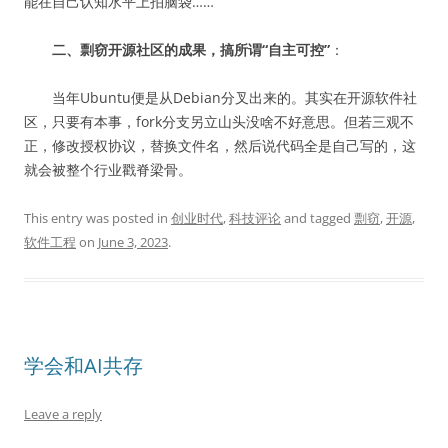
能在自己认知水平上拍脑袋……”
二、剽窃开源社区的成果，搞所谓“自主可控”
：
当年Ubuntu便是从Debian分叉出来的。其实在开源软件社
区，只要有本事，fork分支另立山头没啥不好意思。但若三观不
正，修改授权协议，替换文件名，然后说代码全是自己写的，这
就会被整个行业戳脊梁骨。
This entry was posted in
创业时代
,
科技评论
and tagged
剽窃
,
开源
,
软件工程
on
June 3, 2023
.
学会和AI共存
Leave a reply