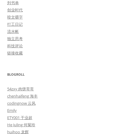
列书单
创业时代
咬文嚼字
打工日记
流水帐
独立思考
科技评论
链接收藏
BLOGROLL
54zxy 肉饼哥哥
chenhaifeng 海丰
codingnow 云风
Emily
ETY001 于业超
He Juling 何菊玲
huihoo 龙辉