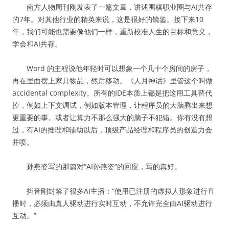
南方人物周刊刚发表了一篇文章，讲述围棋职业圈与AI共存
的7年。对其他行业的精英来说，这是很好的镜鉴。接下来10
年，我们可能也需要像他们一样，重新校准人生的目标和意义，
学会和AI共存。
Word 的主程说他年轻时可以想象一个几十个房间的房子，
再在里面摆上家具物品，然后移动。《人月神话》里管这个叫做
accidental complexity。所有的IDE本质上都是把这用工具替代
掉，例如上下文调试，例如版本管理，让程序员的大脑腾出来想
更重要的事。或者让算力不那么强大的脑子不犯错。你有没有想
过，有AI的推理和辅助以后，顶级产品经理和程序员的创造力会
井喷。
孙燕姿写的那篇对“AI孙燕姿”的回应，写的真好。
抖音刚封禁了很多AI主播：“使用已注册的虚拟人形象进行直
播时，必须由真人驱动进行实时互动，不允许完全由AI驱动进行
互动。”