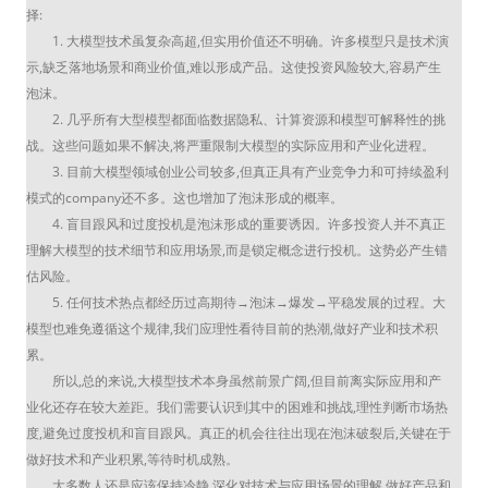
择:
1. 大模型技术虽复杂高超,但实用价值还不明确。许多模型只是技术演
示,缺乏落地场景和商业价值,难以形成产品。这使投资风险较大,容易产生
泡沫。
2. 几乎所有大型模型都面临数据隐私、计算资源和模型可解释性的挑
战。这些问题如果不解决,将严重限制大模型的实际应用和产业化进程。
3. 目前大模型领域创业公司较多,但真正具有产业竞争力和可持续盈利
模式的company还不多。这也增加了泡沫形成的概率。
4. 盲目跟风和过度投机是泡沫形成的重要诱因。许多投资人并不真正
理解大模型的技术细节和应用场景,而是锁定概念进行投机。这势必产生错
估风险。
5. 任何技术热点都经历过高期待→泡沫→爆发→平稳发展的过程。大
模型也难免遵循这个规律,我们应理性看待目前的热潮,做好产业和技术积
累。
所以,总的来说,大模型技术本身虽然前景广阔,但目前离实际应用和产
业化还存在较大差距。我们需要认识到其中的困难和挑战,理性判断市场热
度,避免过度投机和盲目跟风。真正的机会往往出现在泡沫破裂后,关键在于
做好技术和产业积累,等待时机成熟。
大多数人还是应该保持冷静,深化对技术与应用场景的理解,做好产品和