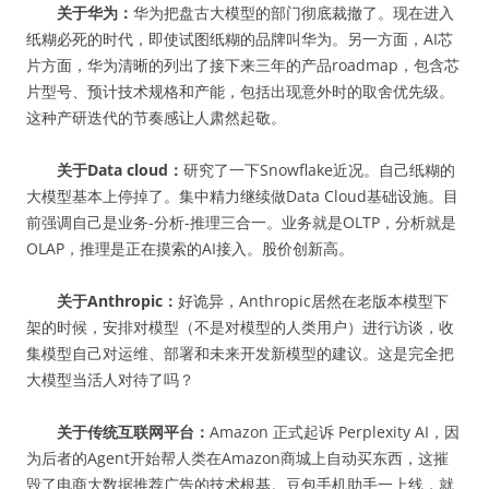
关于华为：
华为把盘古大模型的部门彻底裁撤了。现在进入
纸糊必死的时代，即使试图纸糊的品牌叫华为。另一方面，AI芯
片方面，华为清晰的列出了接下来三年的产品roadmap，包含芯
片型号、预计技术规格和产能，包括出现意外时的取舍优先级。
这种产研迭代的节奏感让人肃然起敬。
关于Data cloud：
研究了一下Snowflake近况。自己纸糊的
大模型基本上停掉了。集中精力继续做Data Cloud基础设施。目
前强调自己是业务-分析-推理三合一。业务就是OLTP，分析就是
OLAP，推理是正在摸索的AI接入。股价创新高。
关于Anthropic：
好诡异，Anthropic居然在老版本模型下
架的时候，安排对模型（不是对模型的人类用户）进行访谈，收
集模型自己对运维、部署和未来开发新模型的建议。这是完全把
大模型当活人对待了吗？
关于传统互联网平台：
Amazon 正式起诉 Perplexity AI，因
为后者的Agent开始帮人类在Amazon商城上自动买东西，这摧
毁了电商大数据推荐广告的技术根基。豆包手机助手一上线，就