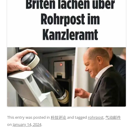
This entry was posted in
科技评论
and tagged
rohrpost
,
气动邮件
on
January 14, 2024
.