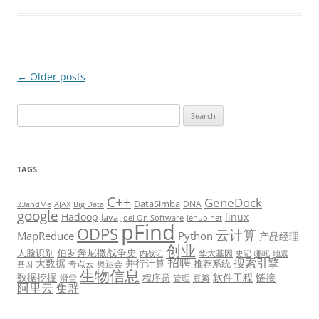
Post
←
Older posts
navigation
Search
for:
TAGS
C++
GeneDock
DataSimba
DNA
23andMe
AJAX
Big Data
google
Hadoop
linux
Java
Joel On Software
lehuo.net
pFind
ODPS
云计算
MapReduce
Python
产品经理
创业
伯罗奔尼撒战争史
人脸识别
华大基因
内战记
史记
哪吒
地震
招聘
搜索引擎
大数据
并行计算
推荐系统
奇点云
奥运会
基因
生物信息
数据挖掘
软件工程
链接
程序员
滑雪
管理
豆瓣
阿里云
集群