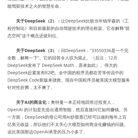
能驾驭技术之火的智慧生命。
关于DeepSeek（2）：
让DeepSeek比较当年钱学森的《工
程控制论》和目前最新的自动驾驶技术的理论框架。它在解释“状
态空间”这个概念还挺到位。
关于DeepSeek（3）：
问DeepSeek：“33550336是一个完
全数，解释一下”。它的回答令人叹为观止。（后注：12月
DeepSeek发布了 DeepSeek Math，原来如此）。伟大的
DeepSeek赶紧发布R2吧。全中国的程序员都在苦等传说中的
DeepSeek Code新版来拯救。现在中国程序员被美国大模型服务
针对性折腾，太不爽了。
关于AI的商业化：
奥特曼一本正经地回答过投资人，
OpenAI 的计划是先造出通用智能，然后直接问它如何赚钱。另
一方面，DeepSeek的母公司用AI炒股票已经可以做到每年上百
亿美元收益，所以他们不太关心大模型如何商业化赚钱的问题。
这比美国那边OpenAI承受的压力小多了。