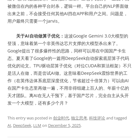
被微信在内的各种平台封杀，逻辑一样。平台自己的NLP界面做
出来之前，不会接受任何其他AI挡在APP和用户之间。问题是，
用户最终只需要一个Jarvis。
关于AI自动做算子优化：
这波Google Gemini 3.0大模型的
登顶，意味着第一个非英伟达芯片支撑的大模型杀出来了。
Google提出了很多爆炸性的思路，同样可以用在中国国产卡生
态。夏天看了Google的一篇用DeepSeek自动探索底层算子代码
优化的论文。TPU驱动层算子优化（对位CUDA和算法框架）不只
是活人在做，而是尝试AI做。这意味着DeepSeek震惊世界的工
作（在英伟达体系底层深度优化，节省超过十倍算力）可以由AI
在国产卡生态里再做一遍，不用非得组建上百人的、年薪十亿的
天才团队。离AI在无人干预下，基于国产芯片，完全自主从头开
发一个大模型，还有多少个月？
This entry was posted in
创业时代
,
独立思考
,
科技评论
and tagged
AI
,
DeepSeek
,
LLM
on
December 5, 2025
.