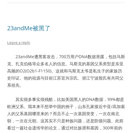
23andMe被黑了
Leave a reply
23andMe遭黑客攻击，700万用户DNA数据泄露，包括马斯
克、扎克伯格等众多名人的信息。马斯克的基因父系类型是东亚
高频的O2(O2b1-F1150)。这就和马斯克太爷是私生子的家族历
史印证。他的祖源与目前江苏宜兴宗氏、浙江宁波殷氏有共同父
系祖先。
其实很多事实很残酷，比如美国黑人的DNA数据，99%都是
欧洲父系。我本来不想举中国的例子，山东孔家接近中亚/高加索
人的父系基因哪里来的？而且不止一次基因突变，一次在南北
朝，一次在元朝。这其实不只是种族问题，还是阶级问题。此前
看过一篇社会遗传学的论文，通过对比族谱和基因，300年前的