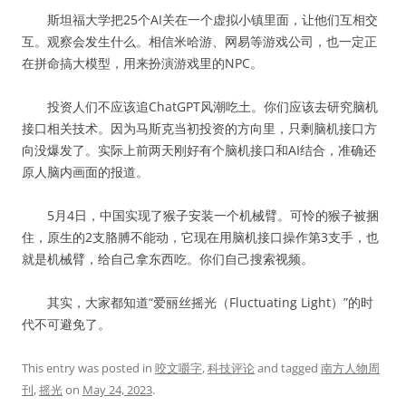
斯坦福大学把25个AI关在一个虚拟小镇里面，让他们互相交
互。观察会发生什么。相信米哈游、网易等游戏公司，也一定正
在拼命搞大模型，用来扮演游戏里的NPC。
投资人们不应该追ChatGPT风潮吃土。你们应该去研究脑机
接口相关技术。因为马斯克当初投资的方向里，只剩脑机接口方
向没爆发了。实际上前两天刚好有个脑机接口和AI结合，准确还
原人脑内画面的报道。
5月4日，中国实现了猴子安装一个机械臂。可怜的猴子被捆
住，原生的2支胳膊不能动，它现在用脑机接口操作第3支手，也
就是机械臂，给自己拿东西吃。你们自己搜索视频。
其实，大家都知道“爱丽丝摇光（Fluctuating Light）”的时
代不可避免了。
This entry was posted in
咬文嚼字
,
科技评论
and tagged
南方人物周
刊
,
摇光
on
May 24, 2023
.