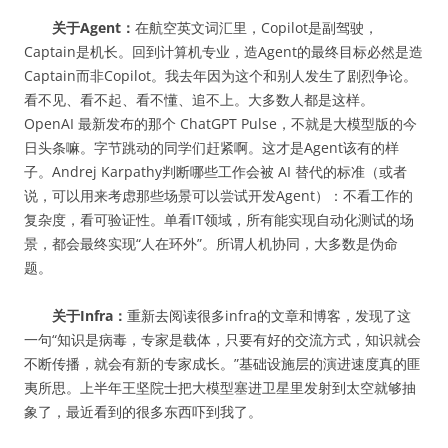
关于Agent：
在航空英文词汇里，Copilot是副驾驶，
Captain是机长。回到计算机专业，造Agent的最终目标必然是造
Captain而非Copilot。我去年因为这个和别人发生了剧烈争论。
看不见、看不起、看不懂、追不上。大多数人都是这样。
OpenAI 最新发布的那个 ChatGPT Pulse，不就是大模型版的今
日头条嘛。字节跳动的同学们赶紧啊。这才是Agent该有的样
子。Andrej Karpathy判断哪些工作会被 AI 替代的标准（或者
说，可以用来考虑那些场景可以尝试开发Agent）：不看工作的
复杂度，看可验证性。单看IT领域，所有能实现自动化测试的场
景，都会最终实现“人在环外”。所谓人机协同，大多数是伪命
题。
关于Infra：
重新去阅读很多infra的文章和博客，发现了这
一句“知识是病毒，专家是载体，只要有好的交流方式，知识就会
不断传播，就会有新的专家成长。”基础设施层的演进速度真的匪
夷所思。上半年王坚院士把大模型塞进卫星里发射到太空就够抽
象了，最近看到的很多东西吓到我了。