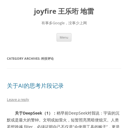
Skip
to
joyfire 王乐珩 地雷
content
有事多Google，没事少上网
Menu
CATEGORY ARCHIVES:
科技评论
关于AI的思考片段记录
Leave a reply
关于DeepSeek（1）：
稍早前DeepSeek对我说：宇宙的沉
默或是最大的警钟。文明或如萤火，短暂照亮黑暗便熄灭。人类
若想跨越 filter，必须证明自己不仅是“会使用工具的猴子”，更是