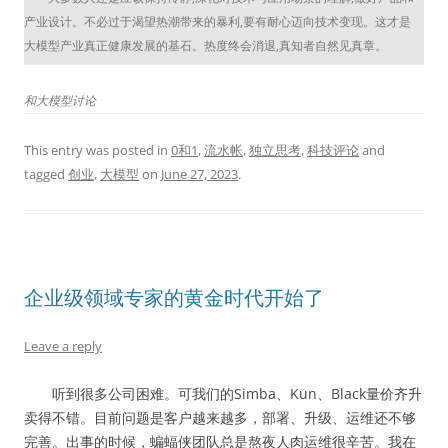
产业设计。不必过于渴望热潮带来的暴利,要有耐心迈向技术变现。这才是
大模型产业真正健康发展的基石。热度终会消退,真知者自然见真章。
和大模型讨论
This entry was posted in
0和1
,
流水帐
,
独立思考
,
科技评论
and
tagged
创业
,
大模型
on
June 27, 2023
.
企业级领域专家的黄金时代开始了
Leave a reply
听到很多公司困难。可我们的Simba、Kun、Black量价齐升
卖得不错。目前问题是客户越来越多，部署、升级、运维还不够
完善。出事的时候，蝙蝠侠团队总是熬夜人肉运维很辛苦。我在