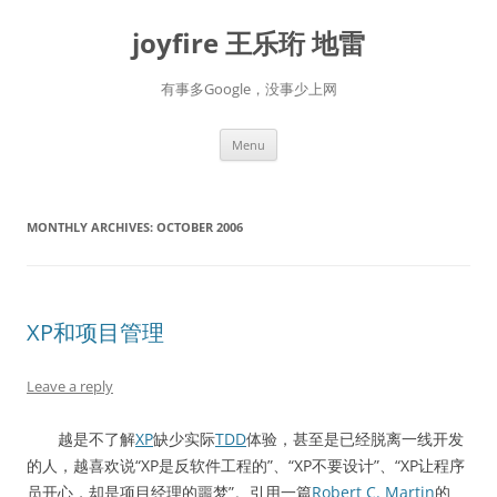
Skip
to
joyfire 王乐珩 地雷
content
有事多Google，没事少上网
Menu
MONTHLY ARCHIVES:
OCTOBER 2006
XP和项目管理
Leave a reply
越是不了解
XP
缺少实际
TDD
体验，甚至是已经脱离一线开发
的人，越喜欢说“XP是反软件工程的”、“XP不要设计”、“XP让程序
员开心，却是项目经理的噩梦”。引用一篇
Robert C. Martin
的