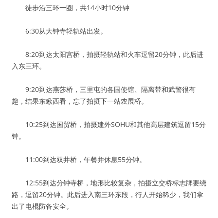
徒步沿三环一圈，共14小时10分钟
6:30从大钟寺轻轨站出发。
8:20到达太阳宫桥，拍摄轻轨站和火车逗留20分钟，此后进
入东三环。
9:20到达燕莎桥，三里屯的各国使馆、隔离带和武警很有
趣，结果东瞅西看，忘了拍摄下一站农展桥。
10:25到达国贸桥，拍摄建外SOHU和其他高层建筑逗留15分
钟。
11:00到达双井桥，午餐并休息55分钟。
12:55到达分钟寺桥，地形比较复杂，拍摄立交桥标志牌要绕
路，逗留20分钟。此后进入南三环东段，行人开始稀少，我们拿
出了电棍防备安全。