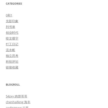
CATEGORIES
0和1
光影印象
列书单
创业时代
咬文嚼字
打工日记
流水帐
独立思考
科技评论
链接收藏
BLOGROLL
54zxy 肉饼哥哥
chenhaifeng 海丰
codingnow 云风