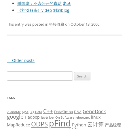
谢国忠：不该公开的真话
老马
《刘溢解密》video
刘溢blog
This entry was posted in
链接收藏
on
October 13, 2006
.
Post
←
Older posts
navigation
Search
for:
TAGS
C++
GeneDock
DataSimba
DNA
23andMe
AJAX
Big Data
google
Hadoop
linux
Java
Joel On Software
lehuo.net
pFind
ODPS
云计算
MapReduce
Python
产品经理