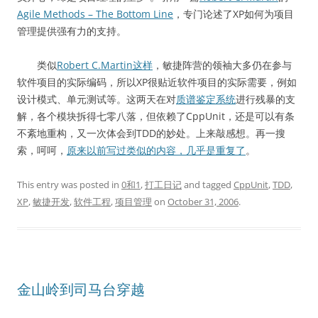
Agile Methods – The Bottom Line
，专门论述了XP如何为项目
管理提供强有力的支持。
类似
Robert C.Martin这样
，敏捷阵营的领袖大多仍在参与
软件项目的实际编码，所以XP很贴近软件项目的实际需要，例如
设计模式、单元测试等。这两天在对
质谱鉴定系统
进行残暴的支
解，各个模块拆得七零八落，但依赖了CppUnit，还是可以有条
不紊地重构，又一次体会到TDD的妙处。上来敲感想。再一搜
索，呵呵，
原来以前写过类似的内容，几乎是重复了
。
This entry was posted in
0和1
,
打工日记
and tagged
CppUnit
,
TDD
,
XP
,
敏捷开发
,
软件工程
,
项目管理
on
October 31, 2006
.
金山岭到司马台穿越