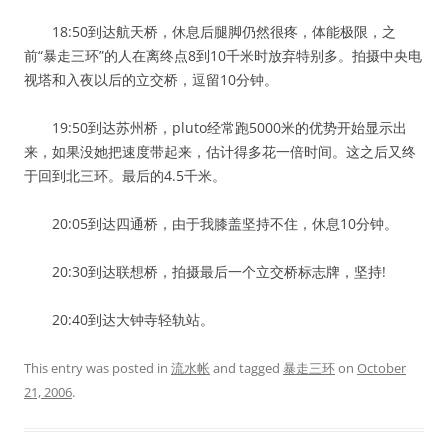
18:50到达航天桥，休息后腿脚仍然很疼，体能极限，之
前“暴走三环”的人在离终点8到10千米时放弃特别多。拍摄中央电
视塔和入夜以后的立交桥，逗留10分钟。
19:50到达苏州桥，pluto经常跑5000米的优势开始显示出
来，如果没她把速度带起来，估计得多花一倍时间。这之后又终
于回到北三环。最后的4.5千米。
20:05到达四通桥，由于我膝盖坚持不住，休息10分钟。
20:30到达联想桥，拍摄最后一个立交桥标志牌，坚持!
20:40到达大钟寺轻轨站。
This entry was posted in
流水帐
and tagged
暴走三环
on
October
21, 2006
.