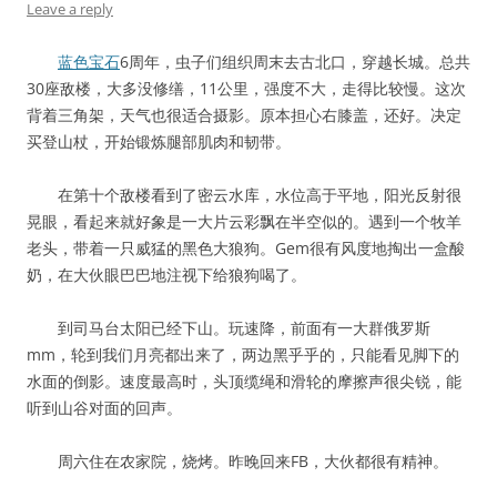
Leave a reply
蓝色宝石
6周年，虫子们组织周末去古北口，穿越长城。总共
30座敌楼，大多没修缮，11公里，强度不大，走得比较慢。这次
背着三角架，天气也很适合摄影。原本担心右膝盖，还好。决定
买登山杖，开始锻炼腿部肌肉和韧带。
在第十个敌楼看到了密云水库，水位高于平地，阳光反射很
晃眼，看起来就好象是一大片云彩飘在半空似的。遇到一个牧羊
老头，带着一只威猛的黑色大狼狗。Gem很有风度地掏出一盒酸
奶，在大伙眼巴巴地注视下给狼狗喝了。
到司马台太阳已经下山。玩速降，前面有一大群俄罗斯
mm，轮到我们月亮都出来了，两边黑乎乎的，只能看见脚下的
水面的倒影。速度最高时，头顶缆绳和滑轮的摩擦声很尖锐，能
听到山谷对面的回声。
周六住在农家院，烧烤。昨晚回来FB，大伙都很有精神。