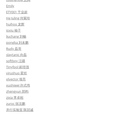
Emily
ETY001 于业超
He Juling 何菊玲
huihoo 龙辉
ioxiu 袖子
liuchang 刘畅
pongba 刘未鹏
Rudy 磊哥
slaytanic 向磊
softboy 汪疆
Tinyfool 郝培强
virushuo 霍炬
xlvector 项亮
xushiwei 许式伟
zhengyun 郑昀
zixia 李卓桓
zuroc 张沈鹏
并行实验室 陈冠诚