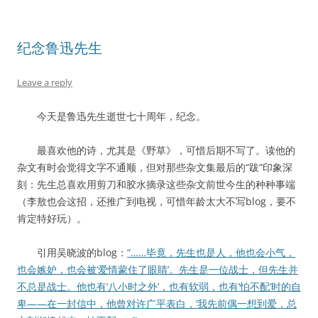
纪念鲁迅先生
Leave a reply
今天是鲁迅先生逝世七十周年，纪念。
最喜欢他的诗，尤其是《野草》，可惜后期不写了。读他的
杂文有时会觉得文字不通顺，但对那些杂文集最后的“跋”印象深
刻：先生总喜欢用剪刀和胶水摘录这些杂文前世今生的种种事端
（李敖也会这招，还推广到电视，可惜年龄太大不写blog，要不
肯定特好玩）。
引用吴晓波的blog：
“……毕竟，先生也是人，他也会小气，
也会嫉妒，也会被‘爱情蒙住了眼睛’。先生是一位战士，但先生并
不总是战士。他也有‘八小时之外’，也有软弱，也有‘怕不配’时的自
卑——在一封信中，他曾对许广平表白，‘我先前偶一想到爱，总