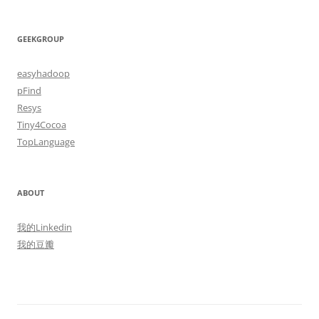
GEEKGROUP
easyhadoop
pFind
Resys
Tiny4Cocoa
TopLanguage
ABOUT
我的Linkedin
我的豆瓣