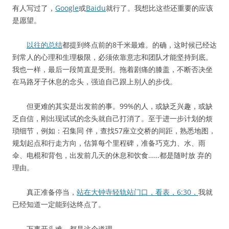
有人写过了，
Google
或
Baidu
就行了。我想比这些还重要的应该
是愿望。
以往的总结
都提到终点前的8千米最难。的确，这时候已经达
到常人的心理和生理极限，必须依靠意志和团队才能坚持到底。
我也一样，最后一段简直是受刑。拖着剧痛的膝盖，不断否决坐
在马路牙子休息的念头，强迫自己跟上别人的步伐。
但更难的其实是出发前的事。99%的人，或缺乏兴趣，或缺
乏自信，刚出现试试的念头就自己打消了。至于进一步计划的烦
琐细节，例如：召集同 伴，查找57座立交桥的间距，熟悉地图，
规划起点和行走方向，估算每个里程碑，准备巧克力、水、雨
伞、电棍和背包，出发前几天的休息和饮食……都是随时放 弃的
理由。
真正准备停当，
站在大钟寺轻轨站门口，看表，6:30，
我就
已经知道一定能到达终点了。
万事开头难，都是这个道理。