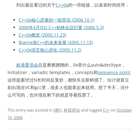
列出最近看过的关于
C++0x
的一些链接，以发表时间排序：
C++0x核心进展的一组简讯 (2006.10.1)
2006年4月ISO C++柏林会议纪要 (2006.5.3)
C++0x概览 (2005.11.23)
Bjarne谈C++的未来发展 (2005.11.15)
C++0x语言核心进化 (2005.11.2)
标准委员会
总是磨磨蹭蹭的，0x里什么auto&decltype，
Initializer，variadic templates，concepts和
sequence point
这些提案经过N长时间反复炒，都快失去新鲜感了。估计就算立
刻出现在VC和gcc里，很多人也能拿起来就用。想了半天，没什
么可写的，也许现在剩下的就是等着投票了。
This entry was posted in
0和1
,
科技评论
and tagged
C++
on
October
16, 2006
.