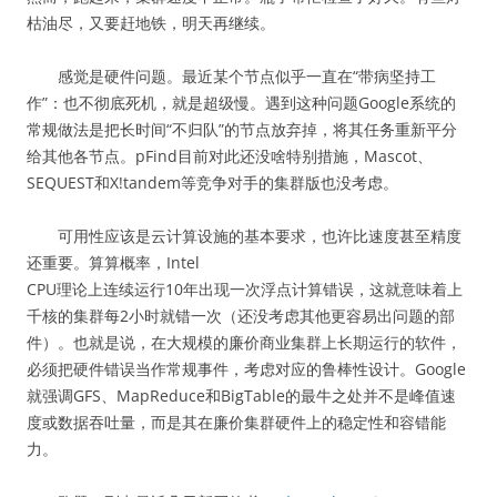
枯油尽，又要赶地铁，明天再继续。
感觉是硬件问题。最近某个节点似乎一直在“带病坚持工
作”：也不彻底死机，就是超级慢。遇到这种问题Google系统的
常规做法是把长时间“不归队”的节点放弃掉，将其任务重新平分
给其他各节点。pFind目前对此还没啥特别措施，Mascot、
SEQUEST和X!tandem等竞争对手的集群版也没考虑。
可用性应该是云计算设施的基本要求，也许比速度甚至精度
还重要。算算概率，Intel
CPU理论上连续运行10年出现一次浮点计算错误，这就意味着上
千核的集群每2小时就错一次（还没考虑其他更容易出问题的部
件）。也就是说，在大规模的廉价商业集群上长期运行的软件，
必须把硬件错误当作常规事件，考虑对应的鲁棒性设计。Google
就强调GFS、MapReduce和BigTable的最牛之处并不是峰值速
度或数据吞吐量，而是其在廉价集群硬件上的稳定性和容错能
力。