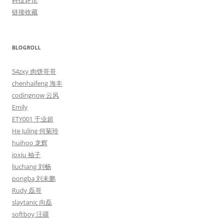
科技评论
链接收藏
BLOGROLL
54zxy 肉饼哥哥
chenhaifeng 海丰
codingnow 云风
Emily
ETY001 于业超
He Juling 何菊玲
huihoo 龙辉
ioxiu 袖子
liuchang 刘畅
pongba 刘未鹏
Rudy 磊哥
slaytanic 向磊
softboy 汪疆