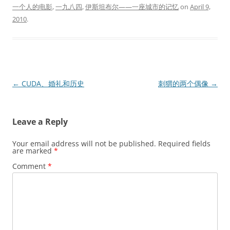
一个人的电影
,
一九八四
,
伊斯坦布尔——一座城市的记忆
on
April 9,
2010
.
Post
←
CUDA、婚礼和历史
刺猬的两个偶像
→
navigation
Leave a Reply
Your email address will not be published.
Required fields
are marked
*
Comment
*