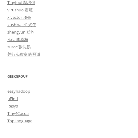
Tinyfool 郝培强
virushuo 霍炬
xlvector 项亮
xushiwei 许式伟
zhengyun 郑昀
zixia 李卓桓
zuroc 张沈鹏
并行实验室 陈冠诚
GEEKGROUP
easyhadoop
pFind
Resys
Tiny4Cocoa
TopLanguage