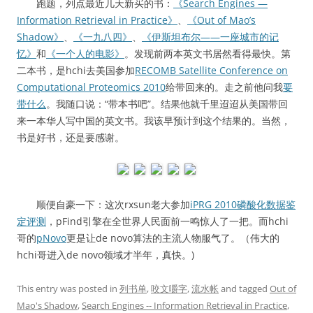
跑题，列点最近几天新买的书：
《Search Engines —
Information Retrieval in Practice》
、
《Out of Mao’s
Shadow》
、
《一九八四》
、
《伊斯坦布尔——一座城市的记
忆》
和
《一个人的电影》
。发现前两本英文书居然看得最快。第
二本书，是hchi去美国参加
RECOMB Satellite Conference on
Computational Proteomics 2010
给带回来的。走之前他问我
要
带什么
。我随口说：“带本书吧”。结果他就千里迢迢从美国带回
来一本华人写中国的英文书。我该早预计到这个结果的。当然，
书是好书，还是要感谢。
顺便自豪一下：这次rxsun老大参加
iPRG 2010磷酸化数据鉴
定评测
，pFind引擎在全世界人民面前一鸣惊人了一把。而hchi
哥的
pNovo
更是让de novo算法的主流人物服气了。（伟大的
hchi哥进入de novo领域才半年，真快。)
This entry was posted in
列书单
,
咬文嚼字
,
流水帐
and tagged
Out of
Mao's Shadow
,
Search Engines -- Information Retrieval in Practice
,