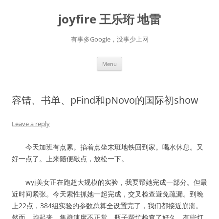
Skip
to
joyfire 王乐珩 地雷
content
有事多Google，没事少上网
Menu
容错、书单、pFind和pNovo的国际初show
Leave a reply
今天加班有点累。掐着点坐末班地铁回到家。喝水休息。又
好一点了。上来随便敲点，放松一下。
wyj美女正在跑超大规模的实验，我要帮她完成一部分。但最
近时间紧张。今天索性抓她一起完成，交叉检查避免疏漏。到晚
上22点，384组实验的参数总算全设置完了，我们都接近崩溃。
然而，跑起来，集群速度不正常。瓶子帮忙检查了好久。有些灯