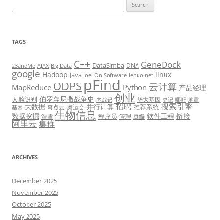
Search
for:
TAGS
C++
GeneDock
DataSimba
DNA
23andMe
AJAX
Big Data
google
Hadoop
linux
Java
Joel On Software
lehuo.net
pFind
ODPS
云计算
MapReduce
Python
产品经理
创业
伯罗奔尼撒战争史
人脸识别
华大基因
内战记
史记
哪吒
地震
招聘
搜索引擎
大数据
并行计算
推荐系统
奇点云
奥运会
基因
生物信息
数据挖掘
软件工程
链接
程序员
滑雪
管理
豆瓣
阿里云
集群
ARCHIVES
December 2025
November 2025
October 2025
May 2025