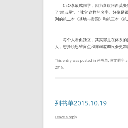
CEO李厦戎同学，因为喜欢阿西莫夫
了“端点星”、“川坨”这样的名字。好像
列的第二本《基地与帝国》和第三本《第
每个人看似独立，其实都是在体系的控
人，想挣脱思维盲点和陈词滥调只会更加
This entry was posted in
列书单
,
咬文嚼字
a
2016
.
列书单2015.10.19
Leave a reply