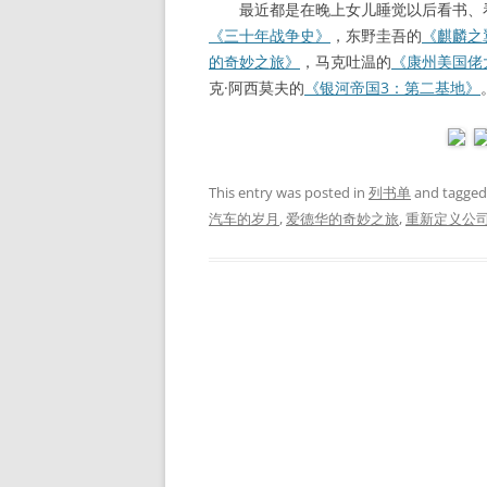
最近都是在晚上女儿睡觉以后看书、看
《三十年战争史》
，东野圭吾的
《麒麟之
的奇妙之旅》
，马克吐温的
《康州美国佬
克·阿西莫夫的
《银河帝国3：第二基地》
This entry was posted in
列书单
and tagge
汽车的岁月
,
爱德华的奇妙之旅
,
重新定义公