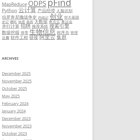
pFind
ODPS
MapReduce
云计算
Python
产品经理
人脸识别
创业
伯罗奔尼撒战争史
华大基因
内战记
大数据
奇点云
奥运会
史记
哪吒
地震
基因
招聘
搜索引擎
并行计算
推荐系统
生物信息
数据挖掘
程序员
滑雪
管理
阿里云
集群
软件工程
链接
豆瓣
ARCHIVES
December 2025
November 2025
October 2025
May 2025
February 2024
January 2024
December 2023
November 2023
October 2023