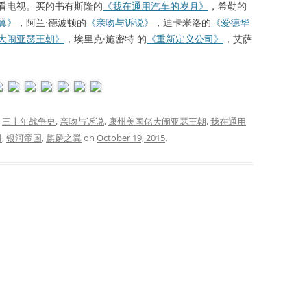
电视。买的书有斯隆的
《我在通用汽车的岁月》
，希勒的
翼》
，阿兰·德波顿的
《亲吻与诉说》
，迪卡米洛的
《爱德华
大闹亚瑟王朝》
，埃里克·施密特 的
《重新定义公司》
，艾萨
。
d
三十年战争史
,
亲吻与诉说
,
康州美国佬大闹亚瑟王朝
,
我在通用
司
,
银河帝国
,
麒麟之翼
on
October 19, 2015
.