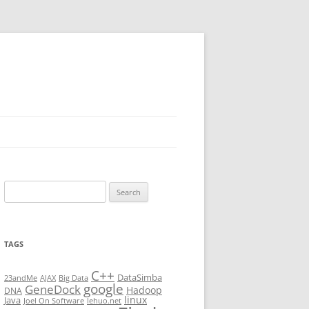
Search
for:
TAGS
C++
DataSimba
23andMe
AJAX
Big Data
google
GeneDock
Hadoop
DNA
linux
Java
Joel On Software
lehuo.net