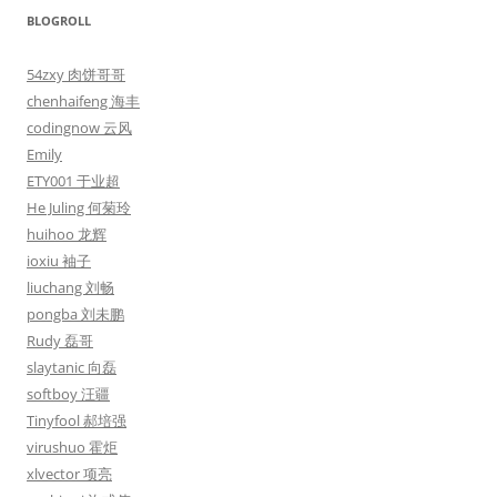
BLOGROLL
54zxy 肉饼哥哥
chenhaifeng 海丰
codingnow 云风
Emily
ETY001 于业超
He Juling 何菊玲
huihoo 龙辉
ioxiu 袖子
liuchang 刘畅
pongba 刘未鹏
Rudy 磊哥
slaytanic 向磊
softboy 汪疆
Tinyfool 郝培强
virushuo 霍炬
xlvector 项亮