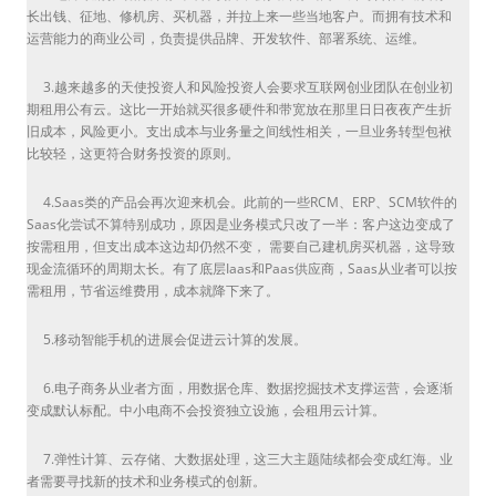
长出钱、征地、修机房、买机器，并拉上来一些当地客户。而拥有技术和
运营能力的商业公司，负责提供品牌、开发软件、部署系统、运维。
3.越来越多的天使投资人和风险投资人会要求互联网创业团队在创业初
期租用公有云。这比一开始就买很多硬件和带宽放在那里日日夜夜产生折
旧成本，风险更小。支出成本与业务量之间线性相关，一旦业务转型包袱
比较轻，这更符合财务投资的原则。
4.Saas类的产品会再次迎来机会。此前的一些RCM、ERP、SCM软件的
Saas化尝试不算特别成功，原因是业务模式只改了一半：客户这边变成了
按需租用，但支出成本这边却仍然不变， 需要自己建机房买机器，这导致
现金流循环的周期太长。有了底层Iaas和Paas供应商，Saas从业者可以按
需租用，节省运维费用，成本就降下来了。
5.移动智能手机的进展会促进云计算的发展。
6.电子商务从业者方面，用数据仓库、数据挖掘技术支撑运营，会逐渐
变成默认标配。中小电商不会投资独立设施，会租用云计算。
7.弹性计算、云存储、大数据处理，这三大主题陆续都会变成红海。业
者需要寻找新的技术和业务模式的创新。