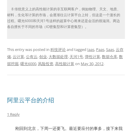
8 传统意义上的高性能计算的非互联网客户，例如物理、天文、地质、
材料，生化等计算的市场，会逐渐往云计算平台上转，但这是一个漫长的
过程。曙光6000和天河1号这样的超算中心将来还是会活的很滋润。两边
各自擅长于不同的市场（IO密集型和计算密集型）。
This entry was posted in
科技评论
and tagged
Iaas
,
Paas
,
Saas
,
云存
储
,
云计算
,
公有云
,
创业
,
大数据处理
,
天河1号
,
弹性计算
,
数据仓库
,
数
据挖掘
,
曙光6000
,
风险投资
,
高性能计算
on
May 30, 2012
.
阿里云平台的介绍
1 Reply
刚回到北京，下周一还要飞。最近要应付的事多，接下来我