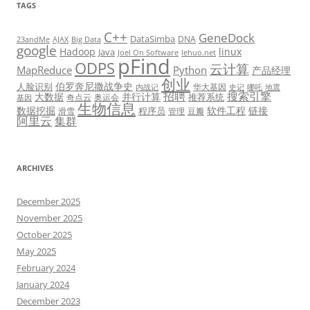
TAGS
C++
GeneDock
DataSimba
DNA
23andMe
AJAX
Big Data
google
Hadoop
linux
Java
Joel On Software
lehuo.net
pFind
ODPS
云计算
MapReduce
Python
产品经理
创业
伯罗奔尼撒战争史
人脸识别
华大基因
内战记
史记
哪吒
地震
招聘
搜索引擎
大数据
并行计算
推荐系统
奇点云
奥运会
基因
生物信息
数据挖掘
软件工程
链接
程序员
滑雪
管理
豆瓣
阿里云
集群
ARCHIVES
December 2025
November 2025
October 2025
May 2025
February 2024
January 2024
December 2023