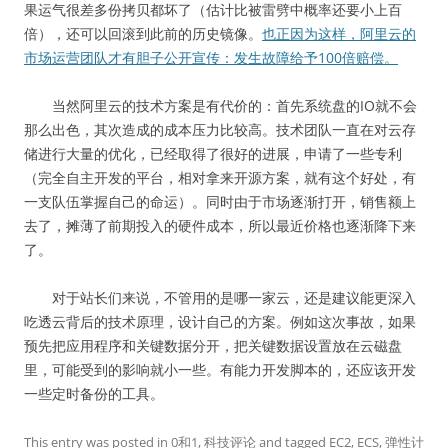
果运气很差多份拷贝都坏了（估计比被雷劈中概率还要小上百
倍），还可以回滚到此前的历史镜像。
也正因为这样，阿里云的
市场运营团队才有胆子公开宣传：发生故障给予100倍赔偿。
当然阿里云的技术方案是有代价的：首先系统盘的IO就不会
那么出色，其次造成的成本压力比较高。技术团队一直在对云存
储进行大量的优化，已经取得了很好的进展，申请了一些专利
（完全自主开发的平台，相对拿来开源方案，就有这个好处，有
一支队伍掌握自己的命运）。同时由于市场逐渐打开，销售额上
去了，摊薄了前期投入的硬件成本，所以最近价格也逐渐降下来
了。
对于站长们来说，不管用的是哪一家云，还是建议能更深入
吃透云背后的技术原理，设计自己的方案。例如这次事故，如果
预先把应用程序和关键数据分开，把关键数据设置放在云磁盘
里，可能受到的影响就小一些。有能力开发脚本的，还应该开发
一些定时备份的工具。
This entry was posted in
0和1
,
科技评论
and tagged
EC2
,
ECS
,
弹性计