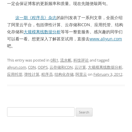
一定会保证博客的更新频率和质量。现在先随便敲两句。
这一期《程序员》杂志
的副刊发表了一系列文章，全面介绍
了阿里云平台，包括弹性计算、云存储和CDN、应用托管、结构
化存储和
大规模离线数据分析
等等一整套服务。感兴趣的同学们
可以看一看。想更深入了解甚至试用，直接去
www.aliyun.com
吧。
This entry was posted in
0和1
,
流水帐
,
科技评论
and tagged
aliyun.com
,
CDN
,
ODPS
,
云存储和CDN
,
云计算
,
大规模离线数据分析
,
应用托管
,
弹性计算
,
程序员
,
结构化存储
,
阿里云
on
February 3, 2012
.
Search
for: