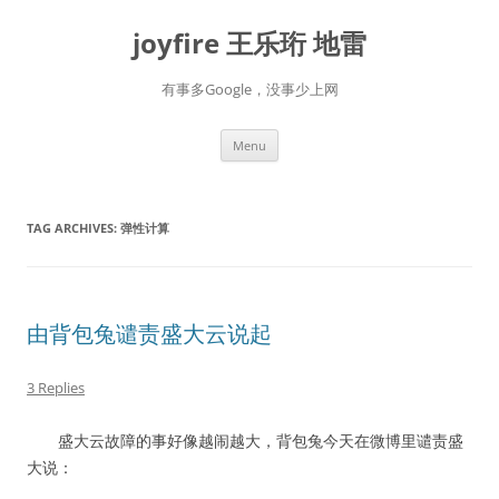
Skip
to
joyfire 王乐珩 地雷
content
有事多Google，没事少上网
Menu
TAG ARCHIVES:
弹性计算
由背包兔谴责盛大云说起
3 Replies
盛大云故障的事好像越闹越大，背包兔今天在微博里谴责盛
大说：