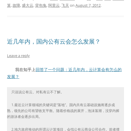
算
,
故障
,
盛大云
,
背包兔
,
阿里云
,
飞天
on
August 7, 2012
.
近几年内，国内公有云会怎么发展？
Leave a reply
我在知乎上
回答了一个问题：近几年内，云计算会有怎么的
发展？
只说说公有云。对私有云不了解。
1.最近云计算领域的关键词是“落地”。国内共有云基础设施将逐步成
熟，领先的公司有望收支平衡。随着价格战的展开，泡沫落潮，没穿内裤
的游泳者会逐步出局。
2.地方政府推动的所谓云计算项目，会找公有云商业公司合作。前者擅