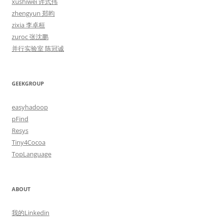
xushiwei 许式伟
zhengyun 郑昀
zixia 李卓桓
zuroc 张沈鹏
并行实验室 陈冠诚
GEEKGROUP
easyhadoop
pFind
Resys
Tiny4Cocoa
TopLanguage
ABOUT
我的Linkedin