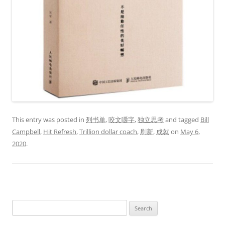
This entry was posted in
列书单
,
咬文嚼字
,
独立思考
and tagged
Bill
Campbell
,
Hit Refresh
,
Trillion dollar coach
,
刷新
,
成就
on
May 6,
2020
.
Search
for: