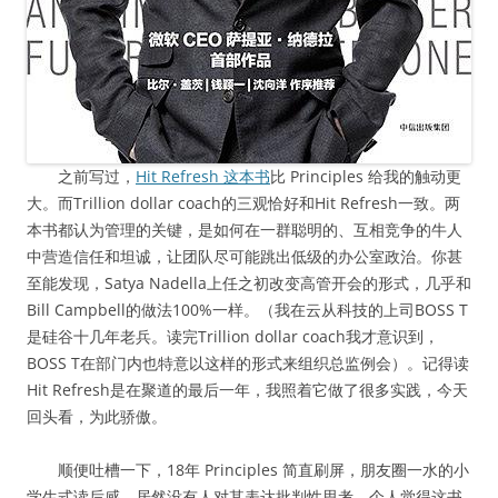
之前写过，
Hit Refresh 这本书
比 Principles 给我的触动更
大。而Trillion dollar coach的三观恰好和Hit Refresh一致。两
本书都认为管理的关键，是如何在一群聪明的、互相竞争的牛人
中营造信任和坦诚，让团队尽可能跳出低级的办公室政治。你甚
至能发现，Satya Nadella上任之初改变高管开会的形式，几乎和
Bill Campbell的做法100%一样。（我在云从科技的上司BOSS T
是硅谷十几年老兵。读完Trillion dollar coach我才意识到，
BOSS T在部门内也特意以这样的形式来组织总监例会）。记得读
Hit Refresh是在聚道的最后一年，我照着它做了很多实践，今天
回头看，为此骄傲。
顺便吐槽一下，18年 Principles 简直刷屏，朋友圈一水的小
学生式读后感，居然没有人对其表达批判性思考。个人觉得这书