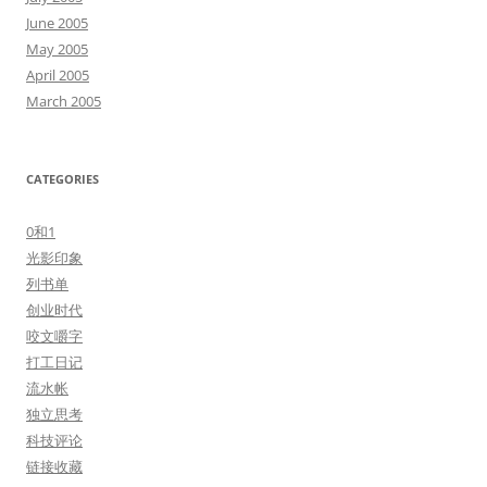
June 2005
May 2005
April 2005
March 2005
CATEGORIES
0和1
光影印象
列书单
创业时代
咬文嚼字
打工日记
流水帐
独立思考
科技评论
链接收藏