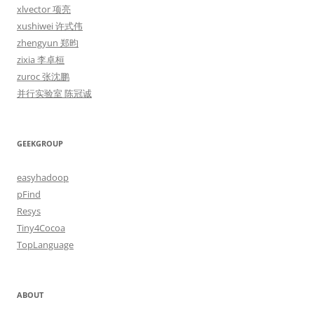
xlvector 项亮
xushiwei 许式伟
zhengyun 郑昀
zixia 李卓桓
zuroc 张沈鹏
并行实验室 陈冠诚
GEEKGROUP
easyhadoop
pFind
Resys
Tiny4Cocoa
TopLanguage
ABOUT