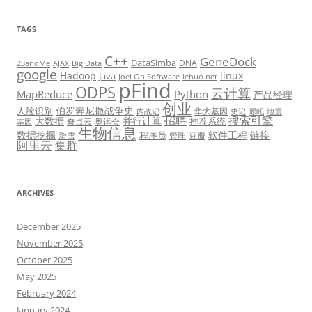
TAGS
C++
GeneDock
DataSimba
DNA
23andMe
AJAX
Big Data
google
Hadoop
linux
Java
Joel On Software
lehuo.net
pFind
ODPS
云计算
MapReduce
Python
产品经理
创业
伯罗奔尼撒战争史
人脸识别
华大基因
内战记
史记
哪吒
地震
招聘
搜索引擎
大数据
并行计算
推荐系统
奇点云
奥运会
基因
生物信息
数据挖掘
软件工程
链接
程序员
滑雪
管理
豆瓣
阿里云
集群
ARCHIVES
December 2025
November 2025
October 2025
May 2025
February 2024
January 2024