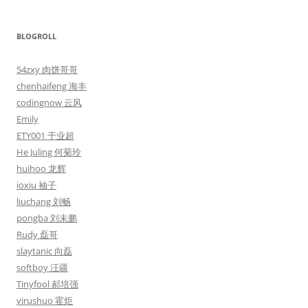
BLOGROLL
54zxy 肉饼哥哥
chenhaifeng 海丰
codingnow 云风
Emily
ETY001 于业超
He Juling 何菊玲
huihoo 龙辉
ioxiu 袖子
liuchang 刘畅
pongba 刘未鹏
Rudy 磊哥
slaytanic 向磊
softboy 汪疆
Tinyfool 郝培强
virushuo 霍炬