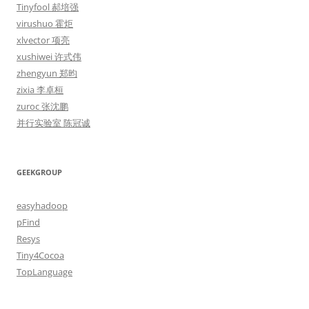
Tinyfool 郝培强
virushuo 霍炬
xlvector 项亮
xushiwei 许式伟
zhengyun 郑昀
zixia 李卓桓
zuroc 张沈鹏
并行实验室 陈冠诚
GEEKGROUP
easyhadoop
pFind
Resys
Tiny4Cocoa
TopLanguage