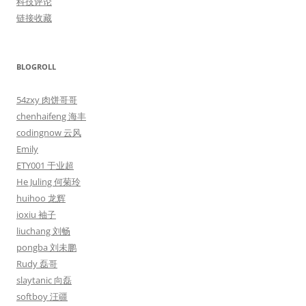
科技评论
链接收藏
BLOGROLL
54zxy 肉饼哥哥
chenhaifeng 海丰
codingnow 云风
Emily
ETY001 于业超
He Juling 何菊玲
huihoo 龙辉
ioxiu 袖子
liuchang 刘畅
pongba 刘未鹏
Rudy 磊哥
slaytanic 向磊
softboy 汪疆