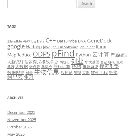
Search
for:
TAGS
C++
GeneDock
DataSimba
DNA
23andMe
AJAX
Big Data
google
Hadoop
linux
Java
Joel On Software
lehuo.net
pFind
ODPS
云计算
MapReduce
Python
产品经理
创业
伯罗奔尼撒战争史
人脸识别
华大基因
内战记
史记
哪吒
地震
招聘
搜索引擎
大数据
并行计算
推荐系统
奇点云
奥运会
基因
生物信息
数据挖掘
软件工程
链接
程序员
滑雪
管理
豆瓣
阿里云
集群
ARCHIVES
December 2025
November 2025
October 2025
May 2025