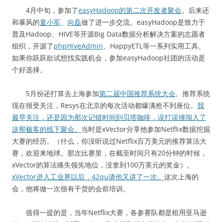
4月中旬，参加了
easyHadoop的第二次开发者聚会
。后来还
和暴风的
童小军
、
向磊
做了进一步交流。easyHadoop是致力于
普及Hadoop、HIVE等开源Big Data数据分析解决方案的志愿者
组织，开源了
phpHiveAdmin
、HappyETL等一系列实用工具。
如果你跃跃欲试想找实践机会，参加easyHadoop社团的活动是
个好选择。
5月份还打算去上海参加
第二届中国推荐系统大会
。推荐系统
现在很受关注，Resys在北京的每次活动都爆满抢不到座位。
我
最早关注，还是因为那次记错时间到贝塔咖啡，误打误撞闯入了
这帮极客的线下聚会。
当时是xVector分享他参加Netflix数据挖掘
大赛的经历。（什么，你没听说过Netflix百万美元的推荐算法大
赛，欢迎来地球。那次比赛里，在截至时间只有20分钟的时候，
xVector的算法痛失领先地位，没拿到100万美元的奖金）。
xVector进入工业界以后，42qu请他又讲了一次。
这次上海的
会，他将做一次很有干货的会前培训。
值得一提的是，当年Netflix大赛，各参赛队都是租用亚马逊