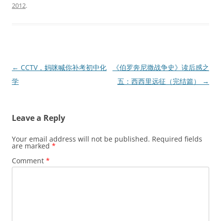
2012
.
Post
←
CCTV，妈咪喊你补考初中化
《伯罗奔尼撒战争史》读后感之
navigation
学
五：西西里远征（完结篇）
→
Leave a Reply
Your email address will not be published.
Required fields
are marked
*
Comment
*