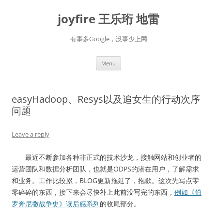
Skip
to
joyfire 王乐珩 地雷
content
有事多Google，没事少上网
Menu
easyHadoop、Resys以及追女生的行动次序
问题
Leave a reply
最近不断参加各种非正式的技术沙龙，接触网站和创业者的
运营团队和数据分析团队，也就是ODPS的潜在用户，了解需求
和业务。工作比较累，BLOG更新拖延了，抱歉。这次先写点零
零碎碎的东西，接下来会尽快补上此前没写完的东西，
例如《伯
罗奔尼撒战争史》读后感系列
的收尾部分。