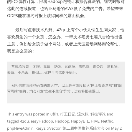
的EC2弹性计算，部署Hadoop跑统计和拟合算法的。纽约时报对
这此的连续报道，也给亚马逊的AWS做了免费的广告。希望未来
ODPS能在纽约时报上获得同样的露面机会。
最后写点非技术八卦。42qu上有个小伙儿怯生生问大家，他
喜欢身边的一个女孩，怎么办。一帮技术宅男七嘴八舌给他出馊
主意，例如给女孩子做个网站，或者上天涯发动网络舆论帮忙。
我是这么回的：
常规流程是：闲聊、邀请、吃饭、逛商场、看电影、逛公园、送礼物、
表白、小亲密、推倒……你也可尝试倒序执行。
别相信前面那些码农的雷人YY。以上任何阶段插入“网上舆论造势”和“编
写网站”啥的，均会引发“女生不兼容”异常，进程将报错退出。
This entry was posted in
0和1
,
打工日记
,
流水帐
,
科技评论
and
tagged
42qu
,
easyHadoop
,
Hadoop
,
HappyETL
,
HIVE
,
Netflix
,
phpHiveAdmin
,
Resys
,
xVector
,
第二届中国推荐系统大会
on
May 2,