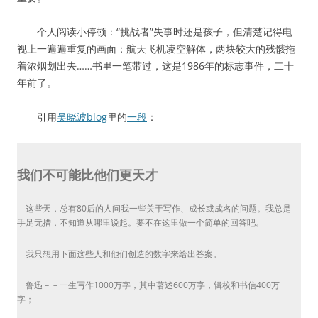
个人阅读小停顿：“挑战者”失事时还是孩子，但清楚记得电
视上一遍遍重复的画面：航天飞机凌空解体，两块较大的残骸拖
着浓烟划出去……书里一笔带过，这是1986年的标志事件，二十
年前了。
引用
吴晓波blog
里的
一段
：
我们不可能比他们更天才
这些天，总有80后的人问我一些关于写作、成长或成名的问题。我总是
手足无措，不知道从哪里说起。要不在这里做一个简单的回答吧。
我只想用下面这些人和他们创造的数字来给出答案。
鲁迅－－一生写作1000万字，其中著述600万字，辑校和书信400万
字；