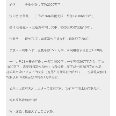
胡适－－－全集44卷，字数2000万字；
沃尔特·李普曼－－开专栏36年风雨无阻，写作14000篇专栏；
彼得·德鲁克－－出版39本书，其中，85岁到95岁出版10本；
张五常－－现年72岁，每周写作三篇专栏，篇均汉字2000；
李敖－－现年72岁，全集字数1500万字，录制电视节目超过1000辑。
一个人从28岁开始写作，一天写1000字，一年可得36万字左右，写出
1000万字，需要日日写作28年；按我经验，要完成一部20万字的作品，
起码要阅读15倍以上的文字（这是不可能再低的底线了），也就是说你日
均的认真阅读量必须保持在1万字左右。
如果世上真有天才，上述六位应在其列。我们不可能比他们更天才。
答案简单得如此残酷。
写下这些，也是为了让自己安静。