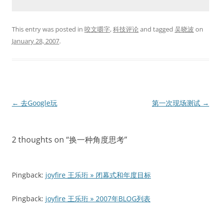
This entry was posted in
咬文嚼字
,
科技评论
and tagged
吴晓波
on
January 28, 2007
.
Post
←
去Google玩
第一次现场测试
→
navigation
2 thoughts on “
换一种角度思考
”
Pingback:
joyfire 王乐珩 » 闭幕式和年度目标
Pingback:
joyfire 王乐珩 » 2007年BLOG列表