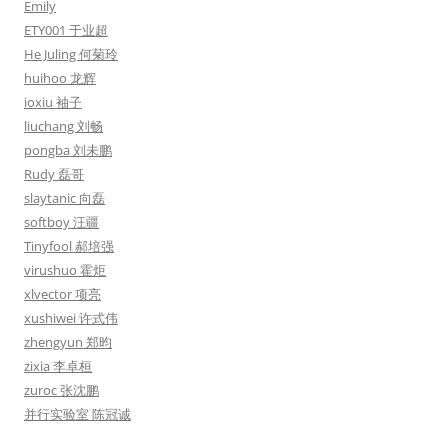
Emily
ETY001 于业超
He Juling 何菊玲
huihoo 龙辉
ioxiu 袖子
liuchang 刘畅
pongba 刘未鹏
Rudy 磊哥
slaytanic 向磊
softboy 汪疆
Tinyfool 郝培强
virushuo 霍炬
xlvector 项亮
xushiwei 许式伟
zhengyun 郑昀
zixia 李卓桓
zuroc 张沈鹏
并行实验室 陈冠诚