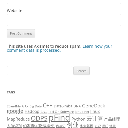
Website
This site uses Akismet to reduce spam.
Learn how your
comment data is processed.
Search
for:
TAGS
C++
GeneDock
DataSimba
DNA
23andMe
AJAX
Big Data
google
Hadoop
linux
Java
Joel On Software
lehuo.net
pFind
ODPS
云计算
MapReduce
Python
产品经理
创业
伯罗奔尼撒战争史
人脸识别
华大基因
内战记
史记
哪吒
地震