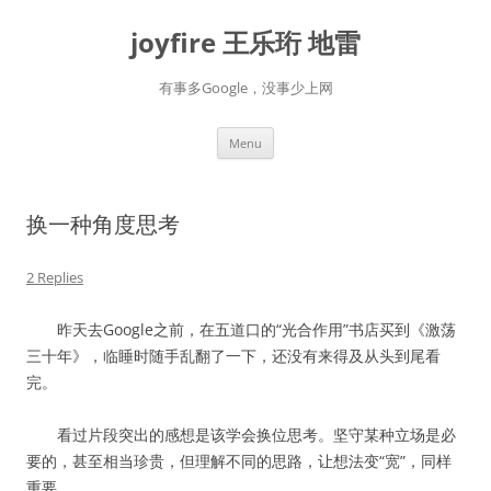
Skip
to
joyfire 王乐珩 地雷
content
有事多Google，没事少上网
Menu
换一种角度思考
2 Replies
昨天去Google之前，在五道口的“光合作用”书店买到《激荡
三十年》，临睡时随手乱翻了一下，还没有来得及从头到尾看
完。
看过片段突出的感想是该学会换位思考。坚守某种立场是必
要的，甚至相当珍贵，但理解不同的思路，让想法变“宽”，同样
重要。