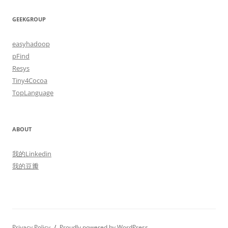
GEEKGROUP
easyhadoop
pFind
Resys
Tiny4Cocoa
TopLanguage
ABOUT
我的Linkedin
我的豆瓣
Privacy Policy
Proudly powered by WordPress