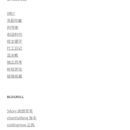
0和1
光影印象
列书单
创业时代
咬文嚼字
打工日记
流水帐
独立思考
科技评论
链接收藏
BLOGROLL
54zxy 肉饼哥哥
chenhaifeng 海丰
codingnow 云风