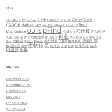
TAGS
C++
GeneDock
DataSimba
DNA
23andMe
AJAX
Big Data
google
Hadoop
linux
Java
Joel On Software
lehuo.net
pFind
ODPS
云计算
MapReduce
Python
产品经理
创业
伯罗奔尼撒战争史
人脸识别
华大基因
内战记
史记
哪吒
地震
招聘
搜索引擎
大数据
并行计算
推荐系统
奇点云
奥运会
基因
生物信息
数据挖掘
软件工程
链接
程序员
滑雪
管理
豆瓣
阿里云
集群
ARCHIVES
December 2025
November 2025
October 2025
May 2025
February 2024
January 2024