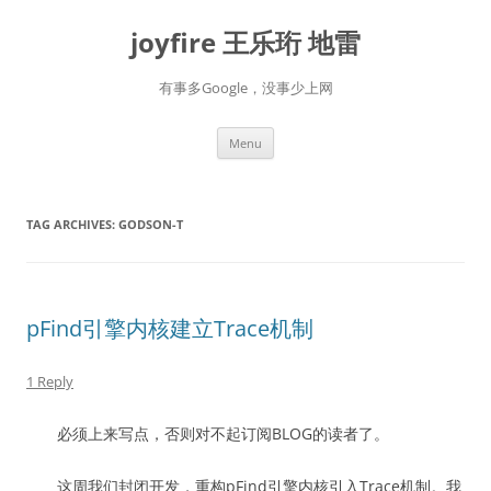
Skip
to
joyfire 王乐珩 地雷
content
有事多Google，没事少上网
Menu
TAG ARCHIVES:
GODSON-T
pFind引擎内核建立Trace机制
1 Reply
必须上来写点，否则对不起订阅BLOG的读者了。
这周我们封闭开发，重构pFind引擎内核引入Trace机制。我