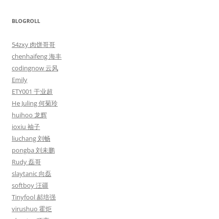
BLOGROLL
54zxy 肉饼哥哥
chenhaifeng 海丰
codingnow 云风
Emily
ETY001 于业超
He Juling 何菊玲
huihoo 龙辉
ioxiu 袖子
liuchang 刘畅
pongba 刘未鹏
Rudy 磊哥
slaytanic 向磊
softboy 汪疆
Tinyfool 郝培强
virushuo 霍炬