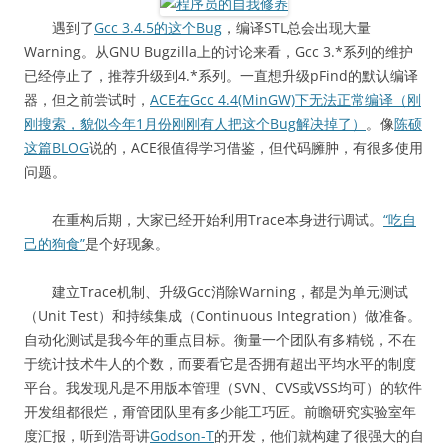
遇到了
Gcc 3.4.5的这个Bug
，编译STL总会出现大量
Warning。从GNU Bugzilla上的讨论来看，Gcc 3.*系列的维护
已经停止了，推荐升级到4.*系列。一直想升级pFind的默认编译
器，但之前尝试时，
ACE在Gcc 4.4(MinGW)下无法正常编译（刚
刚搜索，貌似今年1月份刚刚有人把这个Bug解决掉了）
。像
陈硕
这篇BLOG
说的，ACE很值得学习借鉴，但代码臃肿，有很多使用
问题。
在重构后期，大家已经开始利用Trace本身进行调试。
“吃自
己的狗食”
是个好现象。
建立Trace机制、升级Gcc消除Warning，都是为单元测试
（Unit Test）和持续集成（Continuous Integration）做准备。
自动化测试是我今年的重点目标。衡量一个团队有多精锐，不在
于统计技术牛人的个数，而要看它是否拥有超出平均水平的制度
平台。我发现凡是不用版本管理（SVN、CVS或VSS均可）的软件
开发组都很烂，甭管团队里有多少能工巧匠。前瞻研究实验室年
度汇报，听到浩哥讲
Godson-T
的开发，他们就构建了很强大的自