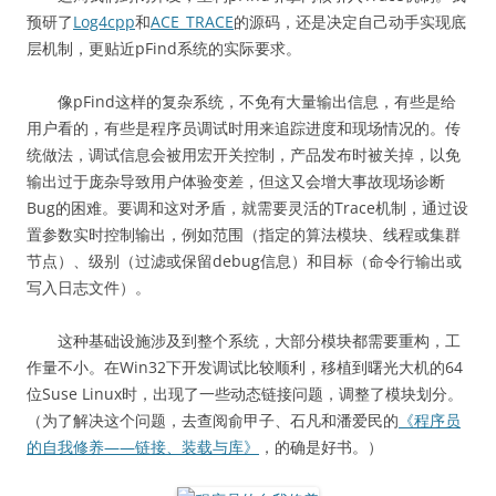
预研了
Log4cpp
和
ACE_TRACE
的源码，还是决定自己动手实现底
层机制，更贴近pFind系统的实际要求。
像pFind这样的复杂系统，不免有大量输出信息，有些是给
用户看的，有些是程序员调试时用来追踪进度和现场情况的。传
统做法，调试信息会被用宏开关控制，产品发布时被关掉，以免
输出过于庞杂导致用户体验变差，但这又会增大事故现场诊断
Bug的困难。要调和这对矛盾，就需要灵活的Trace机制，通过设
置参数实时控制输出，例如范围（指定的算法模块、线程或集群
节点）、级别（过滤或保留debug信息）和目标（命令行输出或
写入日志文件）。
这种基础设施涉及到整个系统，大部分模块都需要重构，工
作量不小。在Win32下开发调试比较顺利，移植到曙光大机的64
位Suse Linux时，出现了一些动态链接问题，调整了模块划分。
（为了解决这个问题，去查阅俞甲子、石凡和潘爱民的
《程序员
的自我修养——链接、装载与库》
，的确是好书。）