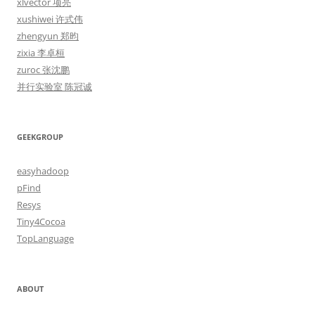
xlvector 项亮
xushiwei 许式伟
zhengyun 郑昀
zixia 李卓桓
zuroc 张沈鹏
并行实验室 陈冠诚
GEEKGROUP
easyhadoop
pFind
Resys
Tiny4Cocoa
TopLanguage
ABOUT