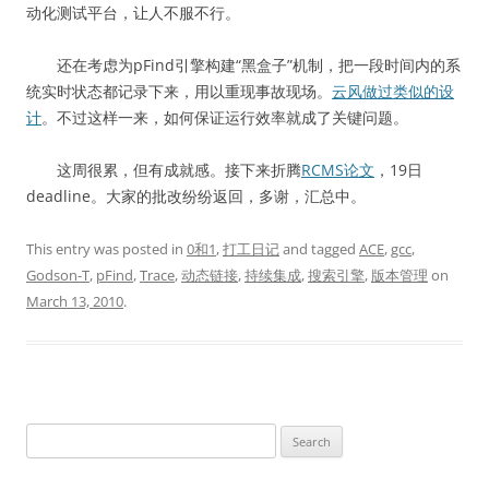
动化测试平台，让人不服不行。
还在考虑为pFind引擎构建“黑盒子”机制，把一段时间内的系
统实时状态都记录下来，用以重现事故现场。
云风做过类似的设
计
。不过这样一来，如何保证运行效率就成了关键问题。
这周很累，但有成就感。接下来折腾
RCMS论文
，19日
deadline。大家的批改纷纷返回，多谢，汇总中。
This entry was posted in
0和1
,
打工日记
and tagged
ACE
,
gcc
,
Godson-T
,
pFind
,
Trace
,
动态链接
,
持续集成
,
搜索引擎
,
版本管理
on
March 13, 2010
.
Search
for: