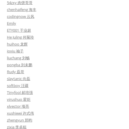
54zxy 肉饼哥哥
chenhaifeng 海丰
codingnow 云风
Emily
ETY001 于业超
He Juling 何菊玲
huihoo 龙辉
ioxiu 袖子
liuchang 刘畅
pongba 刘未鹏
Rudy 磊哥
slaytanic 向磊
softboy 汪疆
Tinyfool 郝培强
virushuo 霍炬
xlvector 项亮
xushiwei 许式伟
zhengyun 郑昀
zixia 李卓桓