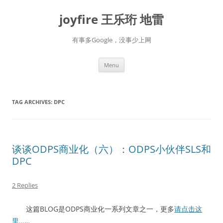
Skip
to
joyfire 王乐珩 地雷
content
有事多Google，没事少上网
Menu
TAG ARCHIVES:
DPC
谈谈ODPS商业化（六）：ODPS小伙伴SLS和
DPC
2 Replies
这篇BLOG是ODPS商业化一系列文章之一，更多
请点击这
里……