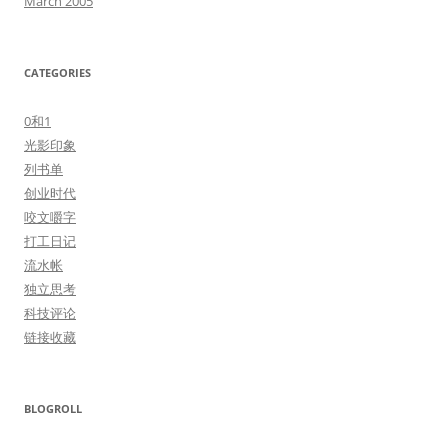
March 2005
CATEGORIES
0和1
光影印象
列书单
创业时代
咬文嚼字
打工日记
流水帐
独立思考
科技评论
链接收藏
BLOGROLL