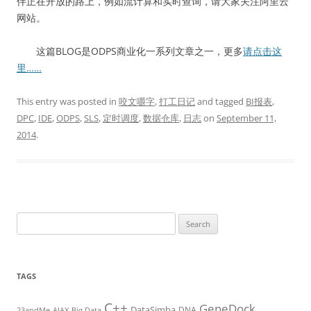
伴正在开放的路上，例如流计算和实时查询，请大家关注阿里云
网站。
这篇BLOG是ODPS商业化一系列文章之一，更多
请点击这
里……
This entry was posted in
咬文嚼字
,
打工日记
and tagged
BI报表
,
DPC
,
IDE
,
ODPS
,
SLS
,
定时调度
,
数据仓库
,
日志
on
September 11,
2014
.
Search
for:
TAGS
C++
GeneDock
DataSimba
DNA
23andMe
AJAX
Big Data