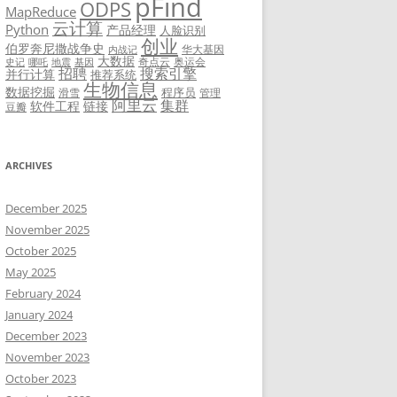
pFind
ODPS
MapReduce
云计算
Python
产品经理
人脸识别
创业
伯罗奔尼撒战争史
华大基因
内战记
大数据
奇点云
奥运会
史记
哪吒
地震
基因
招聘
搜索引擎
并行计算
推荐系统
生物信息
数据挖掘
程序员
滑雪
管理
阿里云
集群
软件工程
链接
豆瓣
ARCHIVES
December 2025
November 2025
October 2025
May 2025
February 2024
January 2024
December 2023
November 2023
October 2023