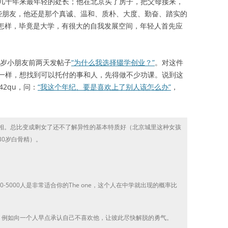
几十年来最年轻的处长；他在北京买了房子，把父母接来，
些朋友，他还是那个真诚、温和、质朴、大度、勤奋、踏实的
质量怎样，毕竟是大学，有很大的自我发展空间，年轻人首先应
岁小朋友前两天发帖子
“为什么我选择辍学创业？”
。对这件
一样，想找到可以托付的事和人，先得做不少功课。说到这
2qu，问：
“我这个年纪、要是喜欢上了别人该怎么办”
，
相。总比变成剩女了还不了解异性的基本特质好（北京城里这种女孩
30岁白骨精）。
5000人是非常适合你的The one，这个人在中学就出现的概率比
例如向一个人早点承认自己不喜欢他，让彼此尽快解脱的勇气。