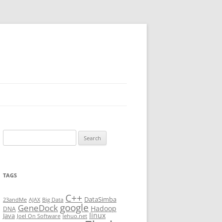
Search
for:
TAGS
C++
DataSimba
23andMe
AJAX
Big Data
google
GeneDock
Hadoop
DNA
linux
Java
Joel On Software
lehuo.net