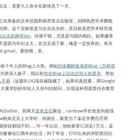
出去，老婆大人命令在家休息了一天。
在筹备的文本挖掘和推荐算法实验室，招聘熟悉学术圈氛
程师。这个实验室是与企业合办的，其目标是把学术研究成
d组出去的帅哥leo
。待遇不错，尤其是与国内相比。如果嫌香
不是因为年纪太大，在北京成了家，俺是一定投奔的。有兴
at gmail。要快哦，亲。
个牛人的Blog上大热。例如
刘未鹏刚发表的Blog《怎样花
为资深人贩子，我以前
也在Blog上议论过别人的是非
。类似
人不易
（这篇BLOG现在被隐藏了，如果你真想看，用Google
人，大量求职的年轻人又在纠结郁闷，出现这种局面责任在教育
tlier。前两天
蓝色宝石
聚会，rainbow学长愈发内敛强
bow刚来北京上大学时，特困生，家里为了凑足学费历尽周
源按钮都找不到……可一年以后，他给家里汇回去1万元，蓝
积蓄够自己两年的生活；到了毕业，打印出来的求职简历比