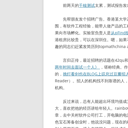
前两天的
千核测试
太累，测试报告发
先帮朋友发个招聘广告。香港某大学正
围，有软件工程经验，能带人做产品的工
果向市场孵化。实验室负责人是
从pFin
港租房比较贵，可以在深圳住。嗯，如果
趣的同志们赶紧发简历到topmathchina 
言归正传，最近招聘的话题在42qu和各
两年时间去面试一个人》
，堪称经典。作
的，
挑灯看剑也在BLOG上叹息过豆瓣招
Reader）。招人的机构找不到靠谱的
机构。
反过来说，总有人能超出环境均值成为Ou
大，喜欢把他的经历讲给年轻人。rain
章，去中关村软件公司打工，开电脑的电
色宝石筹备创业时，他说没问题，现在的