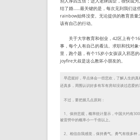
别人厚四五倍；进入老牌国企，很快成为
结了婚……最关键的是，每次见到我们这
rainbow始终没变。无论提供的教育
该有自己的行动。
关于大学教育和创业，42区上有个16
事，每个人有自己的看法。求职和找对象
里，跑个题，有个15岁小女孩误入邪恶的4
joyfire大叔是这么教坏小朋友的。
早恋挺好，早点体会一些悲欢，了解人生的真
还真多，周围认识好多有车有房却没谈过恋爱的
不过，要把握几点原则：
1、保持悲观，概率统计显示，中国大约有3000-
被雷劈中的概率小一千倍以上。
2、相信自我感觉，保持勇气。勇气有很多种，