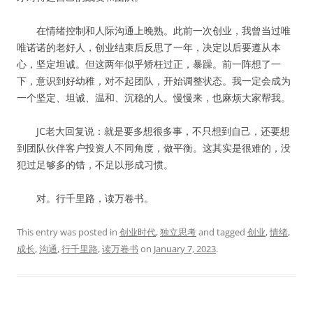
在情绪控制和人际沟通上晚熟。此前一次创业，我曾当过唯
唯诺诺的老好人，创业结束后反思了一年，决定以后要遵从本
心，坚定坦诚。但这两年似乎矫枉过正，暴躁。前一阵想了一
下，意识到好幼稚，对不起团队，开始调整状态。我一定会成为
一个坚定、坦诚、温和、沉稳的人。慢慢来，也麻烦大家帮我。
JC老大回复说：就是要多想很多事，不只想到自己，还要想
到团队伙伴客户投资人不同角度，做平衡。这其实是很难的，没
犯过足够多的错，不足以形成习惯。
对。行千里路，读万卷书。
This entry was posted in
创业时代
,
独立思考
and tagged
创业
,
情绪
,
成长
,
沟通
,
行千里路
,
读万卷书
on
January 7, 2023
.