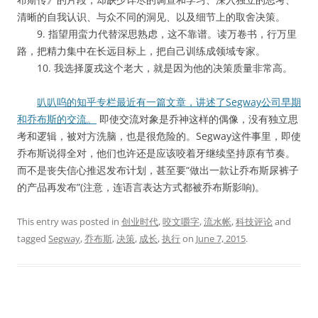
清晰的自我认识、与众不同的洞见、以及细节上的取舍决策。
9. 指望用蛮力代替深思熟虑，这不靠谱。读万卷书，行万里
路，把精力集中在长远目标上，把自己训练成领域专家。
10. 我选择厦戎这个老大，就是因为他的决策质量非常高。
叭叭呜的知乎专栏最近有一篇文章，讲述了Segway公司早期
和乔布斯的交流。
即使交流对象是乔神这样的偶像，没有独立思
考和逻辑，被对方洗脑，也是很危险的。Segway这件事里，即使
乔布斯说得全对，他们也许还是应该咬着牙继续坚持原有节奏。
而不是丧失信心推迟发布计划，甚至要“做出一款让乔布斯尿裤子
的产品再发布”(注意，连语言表达方式都被乔布斯影响)。
This entry was posted in
创业时代
,
咬文嚼字
,
流水帐
,
科技评论
and
tagged
Segway
,
乔布斯
,
决策
,
成长
,
执行
on
June 7, 2015
.