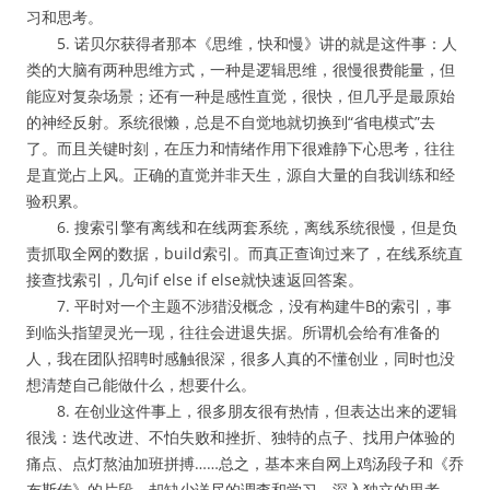
习和思考。
5. 诺贝尔获得者那本《思维，快和慢》讲的就是这件事：人
类的大脑有两种思维方式，一种是逻辑思维，很慢很费能量，但
能应对复杂场景；还有一种是感性直觉，很快，但几乎是最原始
的神经反射。系统很懒，总是不自觉地就切换到“省电模式”去
了。而且关键时刻，在压力和情绪作用下很难静下心思考，往往
是直觉占上风。正确的直觉并非天生，源自大量的自我训练和经
验积累。
6. 搜索引擎有离线和在线两套系统，离线系统很慢，但是负
责抓取全网的数据，build索引。而真正查询过来了，在线系统直
接查找索引，几句if else if else就快速返回答案。
7. 平时对一个主题不涉猎没概念，没有构建牛B的索引，事
到临头指望灵光一现，往往会进退失据。所谓机会给有准备的
人，我在团队招聘时感触很深，很多人真的不懂创业，同时也没
想清楚自己能做什么，想要什么。
8. 在创业这件事上，很多朋友很有热情，但表达出来的逻辑
很浅：迭代改进、不怕失败和挫折、独特的点子、找用户体验的
痛点、点灯熬油加班拼搏……总之，基本来自网上鸡汤段子和《乔
布斯传》的片段，却缺少详尽的调查和学习、深入独立的思考、