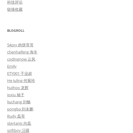
科技评论
链接收藏
BLOGROLL
54zxy 肉饼哥哥
chenhaifeng 海丰
codingnow 云风
Emily
ETY001 于业超
He Juling 何菊玲
huihoo 龙辉
ioxiu 袖子
liuchang 刘畅
pongba 刘未鹏
Rudy 磊哥
slaytanic 向磊
softboy 汪疆