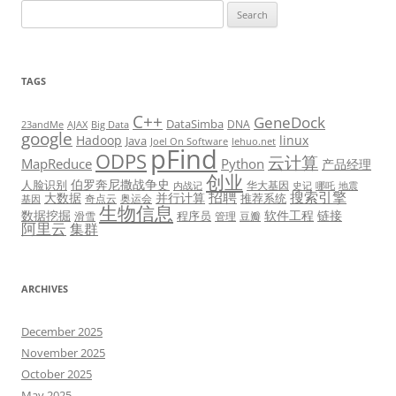
Search
for:
TAGS
C++
GeneDock
DataSimba
DNA
23andMe
AJAX
Big Data
google
Hadoop
linux
Java
Joel On Software
lehuo.net
pFind
ODPS
云计算
MapReduce
Python
产品经理
创业
伯罗奔尼撒战争史
人脸识别
华大基因
内战记
史记
哪吒
地震
招聘
搜索引擎
大数据
并行计算
推荐系统
奇点云
奥运会
基因
生物信息
数据挖掘
软件工程
链接
程序员
滑雪
管理
豆瓣
阿里云
集群
ARCHIVES
December 2025
November 2025
October 2025
May 2025