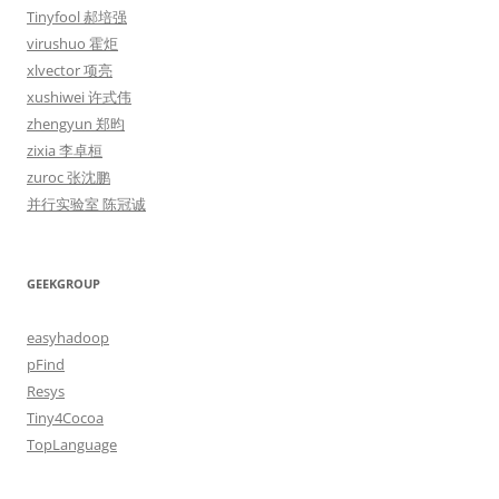
Tinyfool 郝培强
virushuo 霍炬
xlvector 项亮
xushiwei 许式伟
zhengyun 郑昀
zixia 李卓桓
zuroc 张沈鹏
并行实验室 陈冠诚
GEEKGROUP
easyhadoop
pFind
Resys
Tiny4Cocoa
TopLanguage