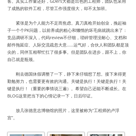
客。其实工作量还好，GDers大都是出色的工程师，团队也采用
了成熟的软件工程，尽管工作强度很大，却不太加班。
紧张是为个人能力不足而焦虑。真刀真枪开始创业，挽起袖
子一个个PK问题，以前养成的粗心和懒惰的坏毛病就跳出来了：
竞品调研不深入，代码review不仔细，琐碎管理没耐心、文档和
邮件拖延症、人际交流疏忽大意……运气好，合伙人和团队都是顶
尖的，同伴互相帮忙扛了很多事。但是团队在进步，跟不上，你
自己就是瓶颈。
刚去德国休假调整了一下，静下来仔细想了想。接下来得更
勤勉努力，也需要更有效的沟通。关键是执行！关键是执行！关
键是执行！（重要的事情说三遍）。希望自己还能不断成长。在
BLOG这里把当下的心情记录一下，日后印证。
放几张德意志博物馆的照片，这里被称为“工程师的卢浮
宫”。