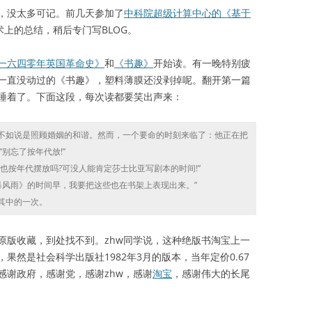
没太多可记。前几天参加了
中科院超级计算中心的《基于
术上的总结，稍后专门写BLOG。
一六四零年英国革命史》
和
《书趣》
开始读。有一晚特别疲
一直没动过的《书趣》，塑料薄膜还没剥掉呢。翻开第一篇
睡着了。下面这段，每次读都要笑出声来：
如说是照顾婚姻的和谐。然而，一个要命的时刻来临了：他正在把
别忘了按年代放!”
按年代摆放吗?可没人能肯定莎士比亚写剧本的时间!”
风雨》的时间早，我要把这些也在书架上表现出来。”
其中的一次。
原版收藏，到处找不到。zhw同学说，这种绝版书淘宝上一
然是社会科学出版社1982年3月的版本，当年定价0.67
感谢政府，感谢党，感谢zhw，感谢
淘宝
，感谢伟大的长尾