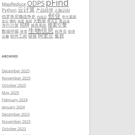
pFind
ODPS
MapReduce
云计算
Python
产品经理
人脸识别
创业
伯罗奔尼撒战争史
华大基因
内战记
大数据
奇点云
奥运会
史记
哪吒
地震
基因
招聘
搜索引擎
并行计算
推荐系统
生物信息
数据挖掘
程序员
滑雪
管理
阿里云
集群
软件工程
链接
豆瓣
ARCHIVES
December 2025
November 2025
October 2025
May 2025
February 2024
January 2024
December 2023
November 2023
October 2023