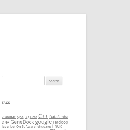
Search
for:
TAGS
C++
DataSimba
23andMe
AJAX
Big Data
google
GeneDock
Hadoop
DNA
linux
Java
Joel On Software
lehuo.net