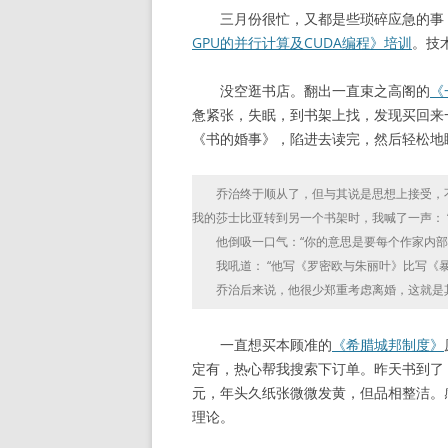
三月份很忙，又都是些琐碎应急的事，
GPU的并行计算及CUDA编程》培训
。技
没空逛书店。翻出一直束之高阁的
《
惫紧张，失眠，到书架上找，发现买回来
《书的婚事》，陷进去读完，然后轻松地
乔治终于顺从了，但与其说是思想上接受，不
我的莎士比亚转到另一个书架时，我喊了一声： “
他倒吸一口气：“你的意思是要每个作家内部也
我吼道： “他写《罗密欧与朱丽叶》比写《暴
乔治后来说，他很少郑重考虑离婚，这就是
一直想买本顾准的
《希腊城邦制度》
定有，热心帮我搜索下订单。昨天书到了，果
元，年头久纸张微微发黄，但品相整洁。
理论。