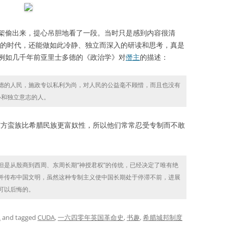
偷出来，提心吊胆地看了一段。当时只是感到内容很清
黑暗的时代，还能做如此冷静、独立而深入的研读和思考，真是
例如几千年前亚里士多德的《政治学》对
僭主
的描述：
的人民，施政专以私利为尚，对人民的公益毫不顾惜，而且也没有
心和独立意志的人。
方蛮族比希腊民族更富奴性，所以他们常常忍受专制而不敢
从殷商到西周、东周长期“神授君权”的传统，已经决定了唯有绝
并传布中国文明，虽然这种专制主义使中国长期处于停滞不前，进展
可以后悔的。
记
and tagged
CUDA
,
一六四零年英国革命史
,
书趣
,
希腊城邦制度