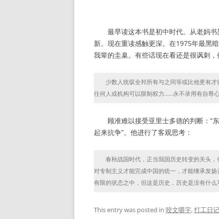
最早读这本书是初中时代。从老妈书架
新。现在重读感触更深。在1975年最
我辈的圭臬。有些话现在看还是很讽刺，
少数人统驭全邦所有与之同等或比他更有才德
任何人或机构可以限制权力……永不录用有自尊
顾准难以接受亚里士多德的判断：“东
起来抗争”。他进行了客观思考：
春秋战国时代，正当我国历史转变的关头，但是
对专制主义才能完成中国的统一，才能继承发扬
有限的状态之中，但这是历史，历史是没有什么
This entry was posted in
咬文嚼字
,
打工日