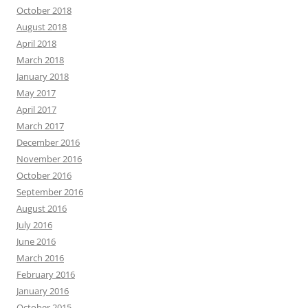
October 2018
August 2018
April 2018
March 2018
January 2018
May 2017
April 2017
March 2017
December 2016
November 2016
October 2016
September 2016
August 2016
July 2016
June 2016
March 2016
February 2016
January 2016
October 2015