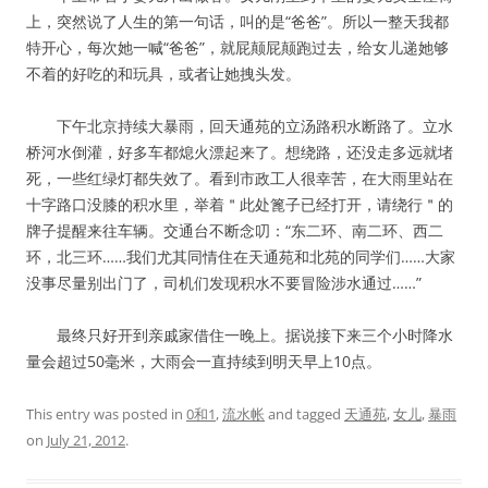
上，突然说了人生的第一句话，叫的是“爸爸”。所以一整天我都
特开心，每次她一喊“爸爸”，就屁颠屁颠跑过去，给女儿递她够
不着的好吃的和玩具，或者让她拽头发。
下午北京持续大暴雨，回天通苑的立汤路积水断路了。立水
桥河水倒灌，好多车都熄火漂起来了。想绕路，还没走多远就堵
死，一些红绿灯都失效了。看到市政工人很幸苦，在大雨里站在
十字路口没膝的积水里，举着＂此处篦子已经打开，请绕行＂的
牌子提醒来往车辆。交通台不断念叨：“东二环、南二环、西二
环，北三环……我们尤其同情住在天通苑和北苑的同学们……大家
没事尽量别出门了，司机们发现积水不要冒险涉水通过……”
最终只好开到亲戚家借住一晚上。据说接下来三个小时降水
量会超过50毫米，大雨会一直持续到明天早上10点。
This entry was posted in
0和1
,
流水帐
and tagged
天通苑
,
女儿
,
暴雨
on
July 21, 2012
.