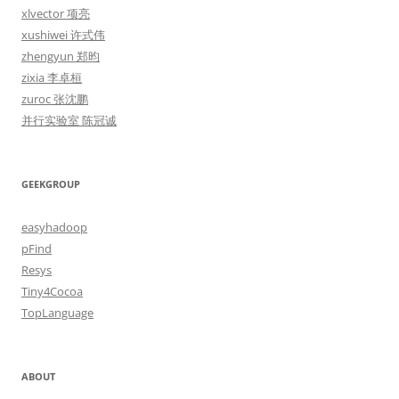
xlvector 项亮
xushiwei 许式伟
zhengyun 郑昀
zixia 李卓桓
zuroc 张沈鹏
并行实验室 陈冠诚
GEEKGROUP
easyhadoop
pFind
Resys
Tiny4Cocoa
TopLanguage
ABOUT