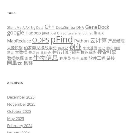
TAGS
C++
GeneDock
DataSimba
DNA
23andMe
AJAX
Big Data
google
Hadoop
linux
Java
Joel On Software
lehuo.net
pFind
ODPS
云计算
MapReduce
Python
产品经理
创业
伯罗奔尼撒战争史
人脸识别
华大基因
内战记
史记
哪吒
地震
招聘
搜索引擎
大数据
并行计算
推荐系统
奇点云
奥运会
基因
生物信息
数据挖掘
软件工程
链接
程序员
滑雪
管理
豆瓣
阿里云
集群
ARCHIVES
December 2025
November 2025
October 2025
May 2025
February 2024
January 2024