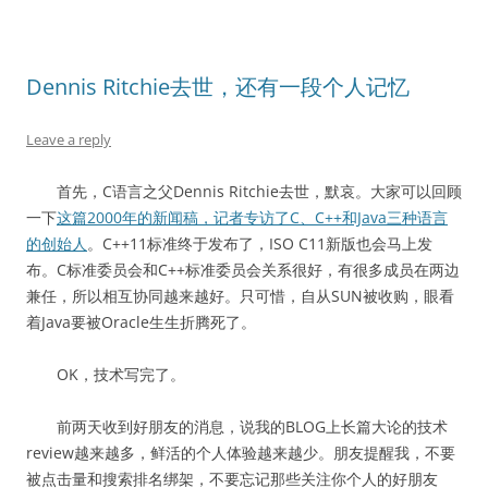
Dennis Ritchie去世，还有一段个人记忆
Leave a reply
首先，C语言之父Dennis Ritchie去世，默哀。大家可以回顾
一下
这篇2000年的新闻稿，记者专访了C、C++和Java三种语言
的创始人
。C++11标准终于发布了，ISO C11新版也会马上发
布。C标准委员会和C++标准委员会关系很好，有很多成员在两边
兼任，所以相互协同越来越好。只可惜，自从SUN被收购，眼看
着Java要被Oracle生生折腾死了。
OK，技术写完了。
前两天收到好朋友的消息，说我的BLOG上长篇大论的技术
review越来越多，鲜活的个人体验越来越少。朋友提醒我，不要
被点击量和搜索排名绑架，不要忘记那些关注你个人的好朋友