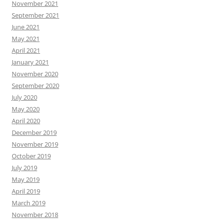
November 2021
September 2021
June 2021
May 2021
April 2021
January 2021
November 2020
September 2020
July 2020
May 2020
April 2020
December 2019
November 2019
October 2019
July 2019
May 2019
April 2019
March 2019
November 2018