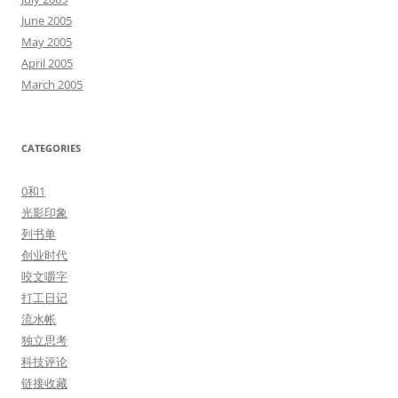
June 2005
May 2005
April 2005
March 2005
CATEGORIES
0和1
光影印象
列书单
创业时代
咬文嚼字
打工日记
流水帐
独立思考
科技评论
链接收藏