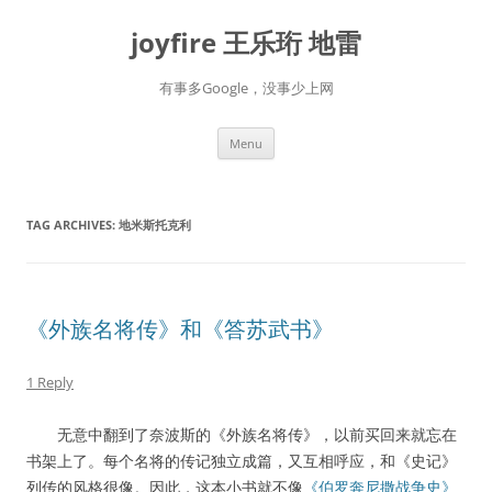
Skip
to
joyfire 王乐珩 地雷
content
有事多Google，没事少上网
Menu
TAG ARCHIVES:
地米斯托克利
《外族名将传》和《答苏武书》
1 Reply
无意中翻到了奈波斯的《外族名将传》，以前买回来就忘在
书架上了。每个名将的传记独立成篇，又互相呼应，和《史记》
列传的风格很像。因此，这本小书就不像
《伯罗奔尼撒战争史》