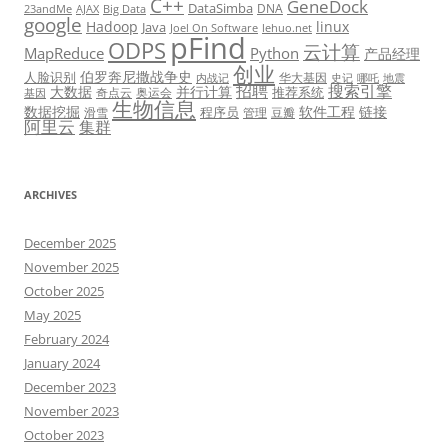
C++
GeneDock
DataSimba
DNA
23andMe
AJAX
Big Data
google
Hadoop
linux
Java
Joel On Software
lehuo.net
pFind
ODPS
云计算
MapReduce
Python
产品经理
创业
伯罗奔尼撒战争史
人脸识别
华大基因
内战记
史记
哪吒
地震
招聘
搜索引擎
大数据
并行计算
推荐系统
奇点云
奥运会
基因
生物信息
数据挖掘
软件工程
链接
程序员
滑雪
管理
豆瓣
阿里云
集群
ARCHIVES
December 2025
November 2025
October 2025
May 2025
February 2024
January 2024
December 2023
November 2023
October 2023