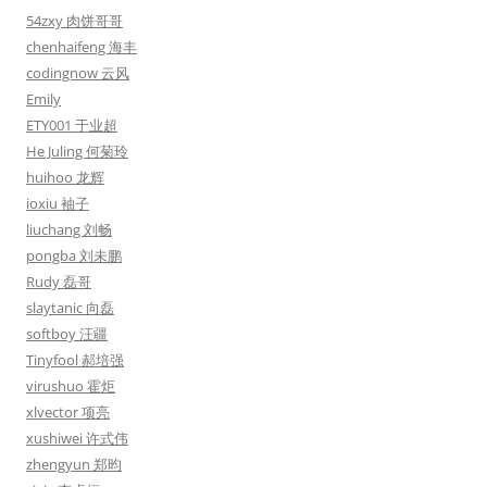
54zxy 肉饼哥哥
chenhaifeng 海丰
codingnow 云风
Emily
ETY001 于业超
He Juling 何菊玲
huihoo 龙辉
ioxiu 袖子
liuchang 刘畅
pongba 刘未鹏
Rudy 磊哥
slaytanic 向磊
softboy 汪疆
Tinyfool 郝培强
virushuo 霍炬
xlvector 项亮
xushiwei 许式伟
zhengyun 郑昀