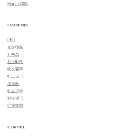
March 2005
CATEGORIES
0和1
光影印象
列书单
创业时代
咬文嚼字
打工日记
流水帐
独立思考
科技评论
链接收藏
BLOGROLL