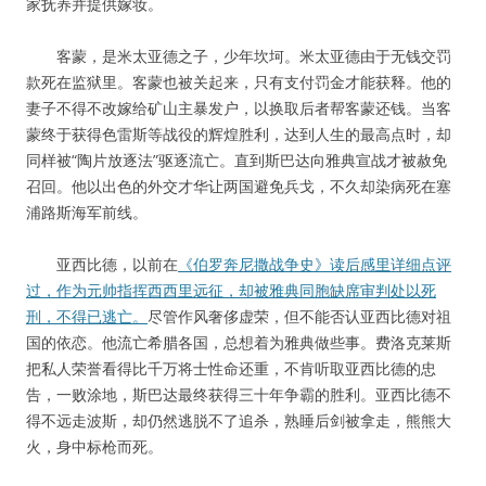
家抚养并提供嫁妆。
客蒙，是米太亚德之子，少年坎坷。米太亚德由于无钱交罚
款死在监狱里。客蒙也被关起来，只有支付罚金才能获释。他的
妻子不得不改嫁给矿山主暴发户，以换取后者帮客蒙还钱。当客
蒙终于获得色雷斯等战役的辉煌胜利，达到人生的最高点时，却
同样被“陶片放逐法”驱逐流亡。直到斯巴达向雅典宣战才被赦免
召回。他以出色的外交才华让两国避免兵戈，不久却染病死在塞
浦路斯海军前线。
亚西比德，以前在
《伯罗奔尼撒战争史》读后感里详细点评
过，作为元帅指挥西西里远征，却被雅典同胞缺席审判处以死
刑，不得已逃亡。
尽管作风奢侈虚荣，但不能否认亚西比德对祖
国的依恋。他流亡希腊各国，总想着为雅典做些事。费洛克莱斯
把私人荣誉看得比千万将士性命还重，不肯听取亚西比德的忠
告，一败涂地，斯巴达最终获得三十年争霸的胜利。亚西比德不
得不远走波斯，却仍然逃脱不了追杀，熟睡后剑被拿走，熊熊大
火，身中标枪而死。