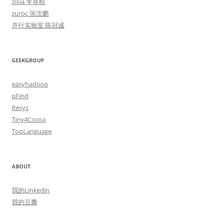
zixia 李卓桓
zuroc 张沈鹏
并行实验室 陈冠诚
GEEKGROUP
easyhadoop
pFind
Resys
Tiny4Cocoa
TopLanguage
ABOUT
我的Linkedin
我的豆瓣