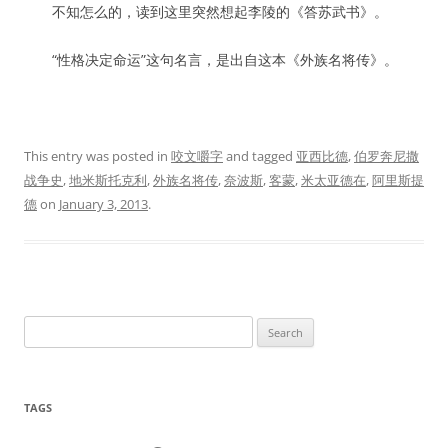
不知怎么的，读到这里突然想起李陵的《答苏武书》。
“性格决定命运”这句名言，是出自这本《外族名将传》。
This entry was posted in
咬文嚼字
and tagged
亚西比德
,
伯罗奔尼撒
战争史
,
地米斯托克利
,
外族名将传
,
奈波斯
,
客蒙
,
米太亚德在
,
阿里斯提
德
on
January 3, 2013
.
Search
for:
TAGS