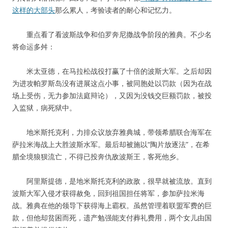
这样的大部头
那么累人，考验读者的耐心和记忆力。
重点看了看波斯战争和伯罗奔尼撒战争阶段的雅典。不少名
将命运多舛：
米太亚德，在马拉松战役打赢了十倍的波斯大军。之后却因
为进攻帕罗斯岛没有进展这点小事，被同胞处以罚款（因为在战
场上受伤，无力参加法庭辩论），又因为没钱交巨额罚款，被投
入监狱，病死狱中。
地米斯托克利，力排众议放弃雅典城，带领希腊联合海军在
萨拉米海战上大胜波斯水军。最后却被施以“陶片放逐法”，在希
腊全境狼狈流亡，不得已投奔仇敌波斯王，客死他乡。
阿里斯提德，是地米斯托克利的政敌，很早就被流放。直到
波斯大军入侵才获得赦免，回到祖国担任将军，参加萨拉米海
战。雅典在他的领导下获得海上霸权。虽然管理着联盟军费的巨
款，但他却贫困而死，遗产勉强能支付葬礼费用，两个女儿由国