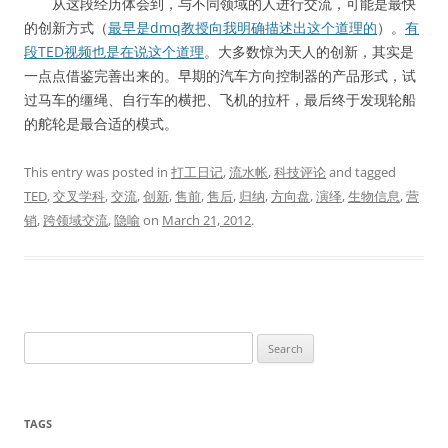
从这段经历体会到，与不同领域的人进行交流，可能是最快
的创新方式（
最早是dmq教授向我明确描述出这个道理的
）。
有
段TED视频也是在说这个道理
。大多数惊为天人的创新，其实是
一点点借鉴完善出来的。早期的汽车方向控制器的产品形式，试
过马车的缰绳、自行车的横把、飞机的拉杆，最后终于发现轮船
的舵轮是最合适的模式。
This entry was posted in
打工日记
,
流水帐
,
科技评论
and tagged
TED
,
交叉学科
,
交流
,
创新
,
售前
,
售后
,
归纳
,
方向盘
,
演绎
,
生物信息
,
营
销
,
跨领域交流
,
隐喻
on
March 21, 2012
.
Search
for:
TAGS