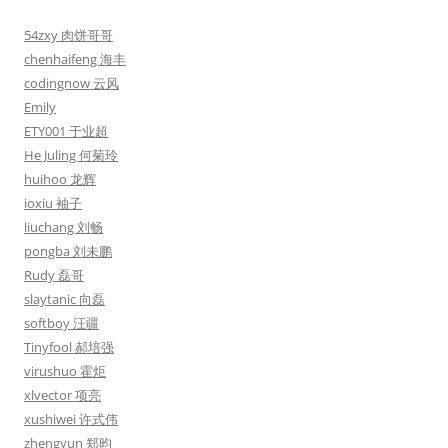
54zxy 肉饼哥哥
chenhaifeng 海丰
codingnow 云风
Emily
ETY001 于业超
He Juling 何菊玲
huihoo 龙辉
ioxiu 袖子
liuchang 刘畅
pongba 刘未鹏
Rudy 磊哥
slaytanic 向磊
softboy 汪疆
Tinyfool 郝培强
virushuo 霍炬
xlvector 项亮
xushiwei 许式伟
zhengyun 郑昀