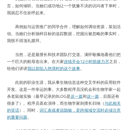
言，如何倾听。当她们成功地让一个犹豫不决的访问者下单时，
我就忍不住欢呼起来。
再例如与运营推广的同学合作，理解如何调动资源，策划活
动。当她们分析抽样目标的追踪数据，挖掘出被忽略的事实时，
我恨不得顶礼膜拜。
当然，还是最擅长和技术团队打交道。满怀敬佩地看他们把
一个巨大的航母造出来。在大家
连续开会12小时筋疲力尽
之后，
给他们讲讲
我以前陷入绝境时的这个故事
。
此前的职业生涯，我从事生物信息这种交叉学科的应用软件
开发。这是一件幸运的事。大多数程序员没机会和生物学家一起
杀老鼠做实验（最早记录的BLOG是
这一篇
和
这一篇
，后面还有
很多了）。程序员喜欢演绎，而生物学家则擅长归纳（
与此相关
的笑话
）。同时，
词汇表或者说隐喻，是跨领域交流时必须注意
的重要问题
。