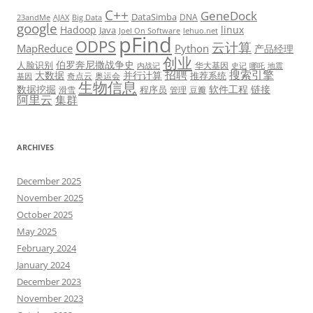
C++
GeneDock
DataSimba
DNA
23andMe
AJAX
Big Data
google
Hadoop
linux
Java
Joel On Software
lehuo.net
pFind
ODPS
云计算
MapReduce
Python
产品经理
创业
伯罗奔尼撒战争史
人脸识别
华大基因
内战记
史记
哪吒
地震
招聘
搜索引擎
大数据
并行计算
推荐系统
奇点云
奥运会
基因
生物信息
数据挖掘
软件工程
链接
程序员
滑雪
管理
豆瓣
阿里云
集群
ARCHIVES
December 2025
November 2025
October 2025
May 2025
February 2024
January 2024
December 2023
November 2023