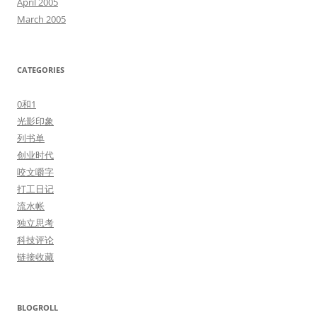
April 2005
March 2005
CATEGORIES
0和1
光影印象
列书单
创业时代
咬文嚼字
打工日记
流水帐
独立思考
科技评论
链接收藏
BLOGROLL