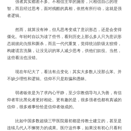
强者其实都差不多。不相信主宰的施舍，只相信自己的理
智，而且经过思考，面对残酷的真相，依然有所行动，这就是强
者逻辑。
然而，就算没有神，但凡思考变成了意识形态，还是会变得
僵化。年轻时自以为读了些书，看到历史上那么多人只为意识形
态就彼此仇恨和厮杀，而且一代代重复，觉得统治阶级太狡猾，
构建谎言洗脑，让没见识的笨人减少思考，供他们奴役。当然，
这些看法也没错。
现在年纪大了，看法有点变化：其实大多数人没那么笨。并
不缺少理性和逻辑。信仰不只是欺骗和愚昧。
弱者皈依是为了求内心平静，至少宗教倡导与人为善，有信
仰者常比黑化者更好相处。更有趣的是，很多强者也都有真诚的
信仰，很多难事恰恰是信仰者做成的。
比如中国多数超级三甲医院最初都是传教士建立的，甚至是
连续几代人不懈努力的成果。医疗这件事，如果没有初心只看利