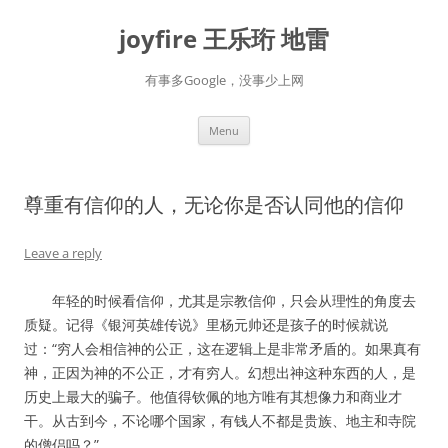
Skip
to
joyfire 王乐珩 地雷
content
有事多Google，没事少上网
Menu
尊重有信仰的人，无论你是否认同他的信仰
Leave a reply
年轻的时候看信仰，尤其是宗教信仰，只会从理性的角度去
质疑。记得《银河英雄传说》里杨元帅还是孩子的时候就说
过：“穷人会相信神的公正，这在逻辑上是非常矛盾的。如果真有
神，正因为神的不公正，才有穷人。幻想出神这种东西的人，是
历史上最大的骗子。他值得钦佩的地方唯有其想像力和商业才
干。从古到今，不论哪个国家，有钱人不都是贵族、地主和寺院
的僧侣吗？”