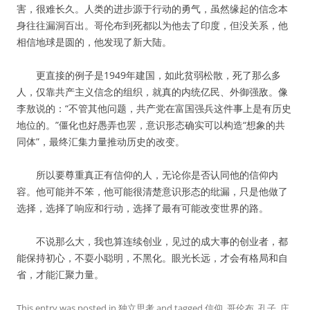
害，很难长久。人类的进步源于行动的勇气，虽然缘起的信念本
身往往漏洞百出。哥伦布到死都以为他去了印度，但没关系，他
相信地球是圆的，他发现了新大陆。
更直接的例子是1949年建国，如此贫弱松散，死了那么多
人，仅靠共产主义信念的组织，就真的内统亿民、外御强敌。像
李敖说的：“不管其他问题，共产党在富国强兵这件事上是有历史
地位的。”僵化也好愚弄也罢，意识形态确实可以构造“想象的共
同体”，最终汇集力量推动历史的改变。
所以要尊重真正有信仰的人，无论你是否认同他的信仰内
容。他可能并不笨，他可能很清楚意识形态的纰漏，只是他做了
选择，选择了响应和行动，选择了最有可能改变世界的路。
不说那么大，我也算连续创业，见过的成大事的创业者，都
能保持初心，不耍小聪明，不黑化。眼光长远，才会有格局和自
省，才能汇聚力量。
This entry was posted in
独立思考
and tagged
信仰
,
哥伦布
,
孔子
,
庄