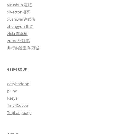
virushuo 霍炬
xlvector 项亮
xushiwei 许式伟
zhengyun 郑昀
zixia 李卓桓
zuroc 张沈鹏
并行实验室 陈冠诚
GEEKGROUP
easyhadoop
pFind
Resys
Tiny4Cocoa
TopLanguage
ABOUT