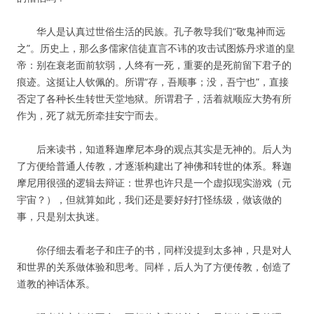
华人是认真过世俗生活的民族。孔子教导我们“敬鬼神而远
之”。历史上，那么多儒家信徒直言不讳的攻击试图炼丹求道的皇
帝：别在衰老面前软弱，人终有一死，重要的是死前留下君子的
痕迹。这挺让人钦佩的。所谓“存，吾顺事；没，吾宁也”，直接
否定了各种长生转世天堂地狱。所谓君子，活着就顺应大势有所
作为，死了就无所牵挂安宁而去。
后来读书，知道释迦摩尼本身的观点其实是无神的。后人为
了方便给普通人传教，才逐渐构建出了神佛和转世的体系。释迦
摩尼用很强的逻辑去辩证：世界也许只是一个虚拟现实游戏（元
宇宙？），但就算如此，我们还是要好好打怪练级，做该做的
事，只是别太执迷。
你仔细去看老子和庄子的书，同样没提到太多神，只是对人
和世界的关系做体验和思考。同样，后人为了方便传教，创造了
道教的神话体系。