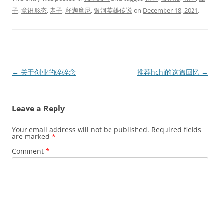
子
,
意识形态
,
老子
,
释迦摩尼
,
银河英雄传说
on
December 18, 2021
.
Post
←
关于创业的碎碎念
推荐hchi的这篇回忆
→
navigation
Leave a Reply
Your email address will not be published.
Required fields
are marked
*
Comment
*