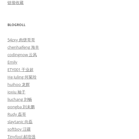
链接收藏
BLOGROLL
54zxy 肉饼哥哥
chenhaifeng 海丰
codingnow 云风
Emily
ETY001 于业超
He Juling 何菊玲
huihoo 龙辉
ioxiu 袖子
liuchang 刘畅
pongba 刘未鹏
Rudy 磊哥
slaytanic 向磊
softboy 汪疆
Tinyfool 郝培强