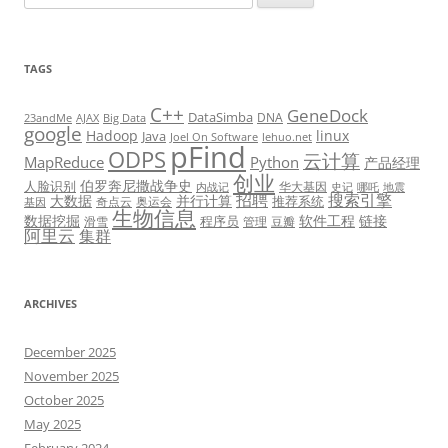
for:
TAGS
C++
GeneDock
DataSimba
DNA
23andMe
AJAX
Big Data
google
Hadoop
linux
Java
Joel On Software
lehuo.net
pFind
ODPS
云计算
MapReduce
Python
产品经理
创业
伯罗奔尼撒战争史
人脸识别
华大基因
内战记
史记
哪吒
地震
招聘
搜索引擎
大数据
并行计算
推荐系统
奇点云
奥运会
基因
生物信息
数据挖掘
软件工程
链接
程序员
滑雪
管理
豆瓣
阿里云
集群
ARCHIVES
December 2025
November 2025
October 2025
May 2025