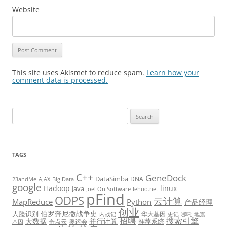
Website
This site uses Akismet to reduce spam.
Learn how your
comment data is processed.
Search
for:
TAGS
C++
GeneDock
DataSimba
DNA
23andMe
AJAX
Big Data
google
Hadoop
linux
Java
Joel On Software
lehuo.net
pFind
ODPS
云计算
MapReduce
Python
产品经理
创业
伯罗奔尼撒战争史
人脸识别
华大基因
内战记
史记
哪吒
地震
招聘
搜索引擎
大数据
并行计算
推荐系统
奇点云
奥运会
基因