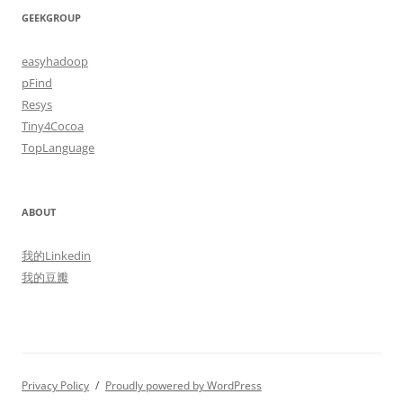
GEEKGROUP
easyhadoop
pFind
Resys
Tiny4Cocoa
TopLanguage
ABOUT
我的Linkedin
我的豆瓣
Privacy Policy
Proudly powered by WordPress