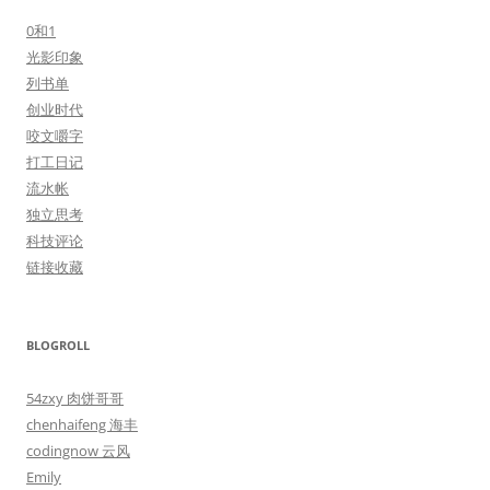
0和1
光影印象
列书单
创业时代
咬文嚼字
打工日记
流水帐
独立思考
科技评论
链接收藏
BLOGROLL
54zxy 肉饼哥哥
chenhaifeng 海丰
codingnow 云风
Emily