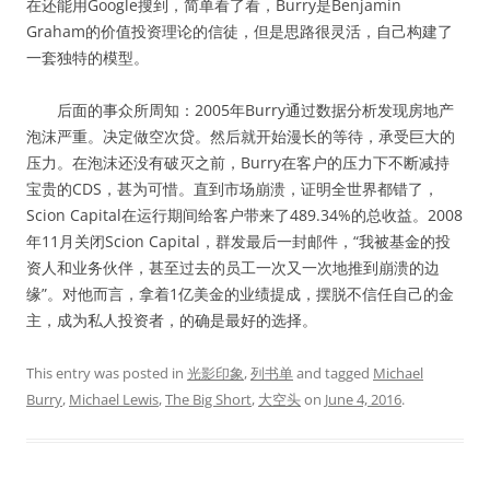
在还能用Google搜到，简单看了看，Burry是Benjamin
Graham的价值投资理论的信徒，但是思路很灵活，自己构建了
一套独特的模型。
后面的事众所周知：2005年Burry通过数据分析发现房地产
泡沫严重。决定做空次贷。然后就开始漫长的等待，承受巨大的
压力。在泡沫还没有破灭之前，Burry在客户的压力下不断减持
宝贵的CDS，甚为可惜。直到市场崩溃，证明全世界都错了，
Scion Capital在运行期间给客户带来了489.34%的总收益。2008
年11月关闭Scion Capital，群发最后一封邮件，“我被基金的投
资人和业务伙伴，甚至过去的员工一次又一次地推到崩溃的边
缘”。对他而言，拿着1亿美金的业绩提成，摆脱不信任自己的金
主，成为私人投资者，的确是最好的选择。
This entry was posted in
光影印象
,
列书单
and tagged
Michael
Burry
,
Michael Lewis
,
The Big Short
,
大空头
on
June 4, 2016
.