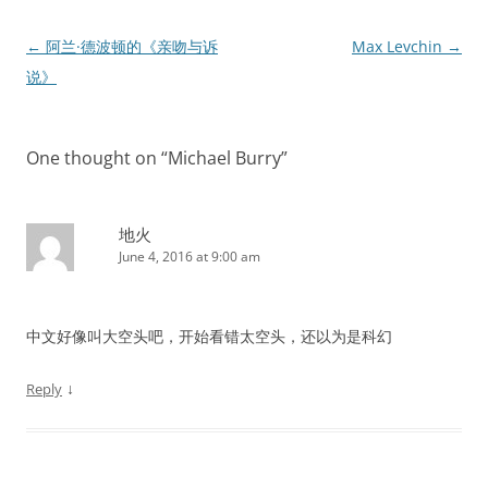
Post
←
阿兰·德波顿的《亲吻与诉
Max Levchin
→
navigation
说》
One thought on “
Michael Burry
”
地火
June 4, 2016 at 9:00 am
中文好像叫大空头吧，开始看错太空头，还以为是科幻
↓
Reply