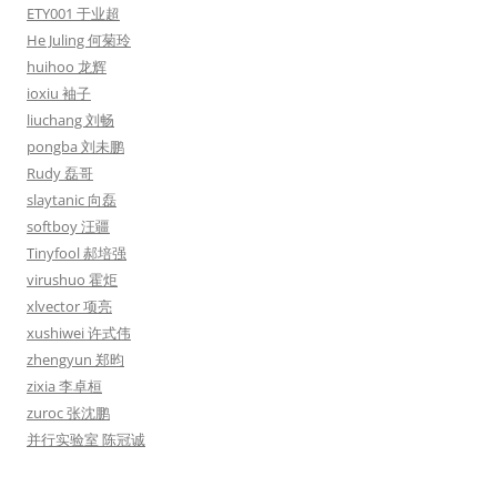
ETY001 于业超
He Juling 何菊玲
huihoo 龙辉
ioxiu 袖子
liuchang 刘畅
pongba 刘未鹏
Rudy 磊哥
slaytanic 向磊
softboy 汪疆
Tinyfool 郝培强
virushuo 霍炬
xlvector 项亮
xushiwei 许式伟
zhengyun 郑昀
zixia 李卓桓
zuroc 张沈鹏
并行实验室 陈冠诚