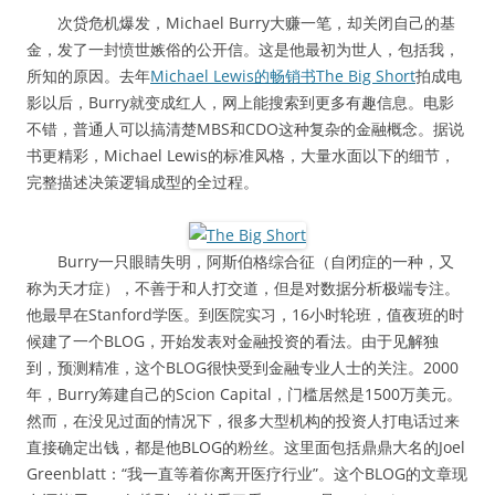
次贷危机爆发，Michael Burry大赚一笔，却关闭自己的基
金，发了一封愤世嫉俗的公开信。这是他最初为世人，包括我，
所知的原因。去年
Michael Lewis的畅销书The Big Short
拍成电
影以后，Burry就变成红人，网上能搜索到更多有趣信息。电影
不错，普通人可以搞清楚MBS和CDO这种复杂的金融概念。据说
书更精彩，Michael Lewis的标准风格，大量水面以下的细节，
完整描述决策逻辑成型的全过程。
Burry一只眼睛失明，阿斯伯格综合征（自闭症的一种，又
称为天才症），不善于和人打交道，但是对数据分析极端专注。
他最早在Stanford学医。到医院实习，16小时轮班，值夜班的时
候建了一个BLOG，开始发表对金融投资的看法。由于见解独
到，预测精准，这个BLOG很快受到金融专业人士的关注。2000
年，Burry筹建自己的Scion Capital，门槛居然是1500万美元。
然而，在没见过面的情况下，很多大型机构的投资人打电话过来
直接确定出钱，都是他BLOG的粉丝。这里面包括鼎鼎大名的Joel
Greenblatt：“我一直等着你离开医疗行业”。这个BLOG的文章现