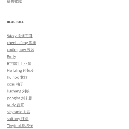
链接收藏
BLOGROLL
54zxy 肉饼哥哥
chenhaifeng 海丰
codingnow 云风
Emily
ETY001 于业超
He Juling 何菊玲
huihoo 龙辉
ioxiu 袖子
liuchang 刘畅
pongba 刘未鹏
Rudy 磊哥
slaytanic 向磊
softboy 汪疆
Tinyfool 郝培强