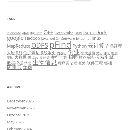
for:
TAGS
C++
GeneDock
DataSimba
DNA
23andMe
AJAX
Big Data
google
Hadoop
linux
Java
Joel On Software
lehuo.net
pFind
ODPS
云计算
MapReduce
Python
产品经理
创业
伯罗奔尼撒战争史
人脸识别
华大基因
内战记
史记
哪吒
地震
招聘
搜索引擎
大数据
并行计算
推荐系统
奇点云
奥运会
基因
生物信息
数据挖掘
软件工程
链接
程序员
滑雪
管理
豆瓣
阿里云
集群
ARCHIVES
December 2025
November 2025
October 2025
May 2025
February 2024