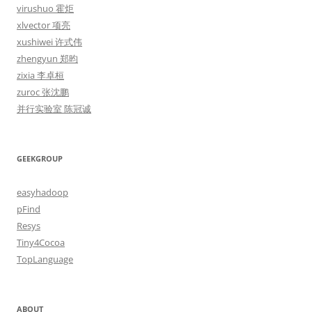
virushuo 霍炬
xlvector 项亮
xushiwei 许式伟
zhengyun 郑昀
zixia 李卓桓
zuroc 张沈鹏
并行实验室 陈冠诚
GEEKGROUP
easyhadoop
pFind
Resys
Tiny4Cocoa
TopLanguage
ABOUT