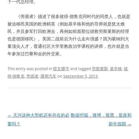
下一代总经理。
《旁观者》描述了很多彼得·德鲁克同时代的同类人，也就是
被迫移民美国的欧洲精英（例如基辛格和他的导师就是犹太难
民，并且参军打回欧洲去，再例如前面那位拯救劳斯莱斯的经理
也是德国移民）。美国二战前后为什么走向强盛？因为吸纳到大
量顶尖人才，普通社区大学里教政治学课程的讲师，也许就是当
年参加过巴黎和会的外交家。
This entry was posted in
咬文嚼字
and tagged
劳斯莱斯
,
基辛格
,
彼
得·德鲁克
,
旁观者
,
通用汽车
on
September 5, 2013
.
Post
←
天河这种大型机还有存在的必
数据挖掘，微博，股票，星座和
navigation
要吗？
新年假期
→