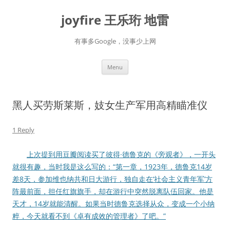
Skip
to
joyfire 王乐珩 地雷
content
有事多Google，没事少上网
Menu
黑人买劳斯莱斯，妓女生产军用高精瞄准仪
1 Reply
上次提到用豆瓣阅读买了彼得·德鲁克的《旁观者》，一开头
就很有趣，当时我是这么写的：“第一章，1923年，德鲁克14岁
差8天，参加维也纳共和日大游行，独自走在‘社会主义青年军’方
阵最前面，担任红旗旗手，却在游行中突然脱离队伍回家。他是
天才，14岁就能清醒。如果当时德鲁克选择从众，变成一个小纳
粹，今天就看不到《卓有成效的管理者》了吧。”