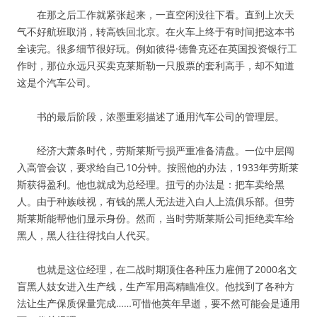
在那之后工作就紧张起来，一直空闲没往下看。直到上次天
气不好航班取消，转高铁回北京。在火车上终于有时间把这本书
全读完。很多细节很好玩。例如彼得·德鲁克还在英国投资银行工
作时，那位永远只买卖克莱斯勒一只股票的套利高手，却不知道
这是个汽车公司。
书的最后阶段，浓墨重彩描述了通用汽车公司的管理层。
经济大萧条时代，劳斯莱斯亏损严重准备清盘。一位中层闯
入高管会议，要求给自己10分钟。按照他的办法，1933年劳斯莱
斯获得盈利。他也就成为总经理。扭亏的办法是：把车卖给黑
人。由于种族歧视，有钱的黑人无法进入白人上流俱乐部。但劳
斯莱斯能帮他们显示身份。然而，当时劳斯莱斯公司拒绝卖车给
黑人，黑人往往得找白人代买。
也就是这位经理，在二战时期顶住各种压力雇佣了2000名文
盲黑人妓女进入生产线，生产军用高精瞄准仪。他找到了各种方
法让生产保质保量完成……可惜他英年早逝，要不然可能会是通用