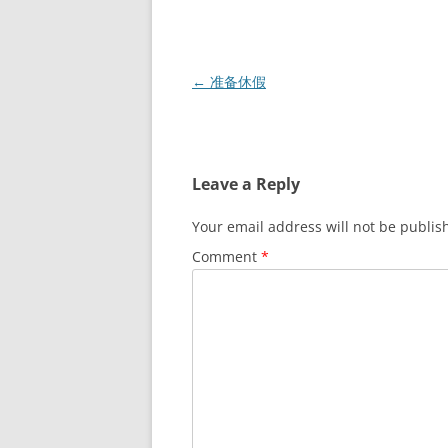
Post
←
准备休假
navigation
Leave a Reply
Your email address will not be publis
Comment
*