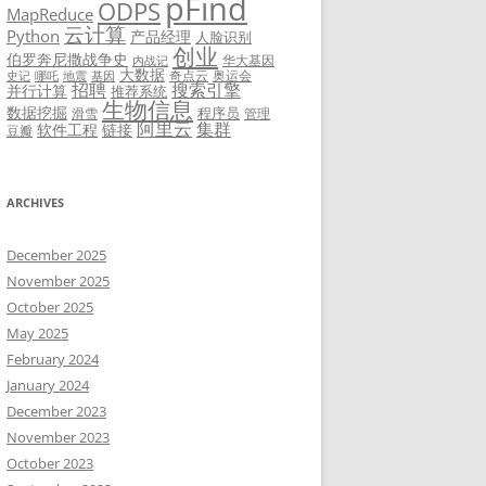
pFind
ODPS
MapReduce
云计算
Python
产品经理
人脸识别
创业
伯罗奔尼撒战争史
华大基因
内战记
大数据
奇点云
奥运会
史记
哪吒
地震
基因
招聘
搜索引擎
并行计算
推荐系统
生物信息
数据挖掘
程序员
滑雪
管理
阿里云
集群
软件工程
链接
豆瓣
ARCHIVES
December 2025
November 2025
October 2025
May 2025
February 2024
January 2024
December 2023
November 2023
October 2023