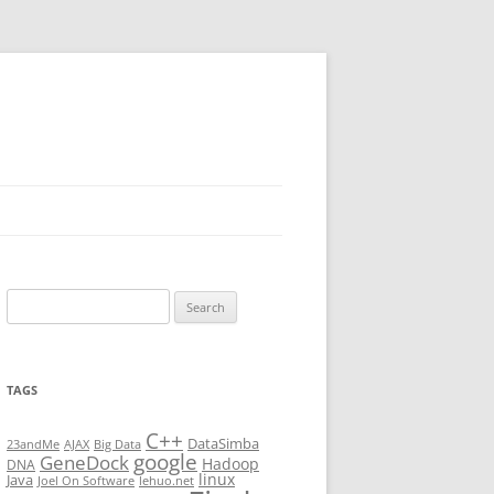
Search
for:
TAGS
C++
DataSimba
23andMe
AJAX
Big Data
google
GeneDock
Hadoop
DNA
linux
Java
Joel On Software
lehuo.net