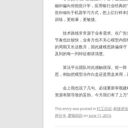
融BI偏向传统统计学，应用银行业经典的
告BI倾向于机器学习方式，把上亿行样
训练，更粗暴，更敏捷。
技术路线常常源于业务需求。在广告营销领
节奏也比较快，业务方也不关心模型内部
的周期又长达数月，因此建模思路偏保守，
及到的每一列特征都讲清楚。
算法平台团队对此感触很深。前一阵，
思，例如把模型当作白盒还是黑盒来用，
会上我也说了几句。必须重新审视建模
资源有限导致的妥协。今天我们有了上万
This entry was posted in
打工日记
,
科技评
评分卡
,
逻辑回归
on
June 11, 2013
.