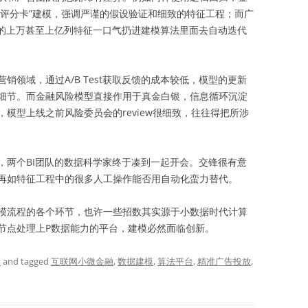
“评分卡”建模，强调严谨的假设验证和细致的特征工程；而广
本的上万甚至上亿列特征一口气扔进建模算法里面去自动迭代
域，通过A/B Test获取反馈的成本较低，模型的更新
细节。而金融风险模型直接作用于真金白银，信息循环沉淀
模型上线之前风险委员会的review很细致，往往得把所涉
两个BI团队的数据科学家终于凑到一起开会。交锋很有意
再如特征工程中的很多人工操作能否用自动化蛮力替代。
流程的各个环节，也许一些招数其实源于小数据时代计算
节点处理上P数据能力的平台，建模必然面临创新。
论
and tagged
互联网小微金融
,
数据建模
,
算法平台
,
精准广告投放
,