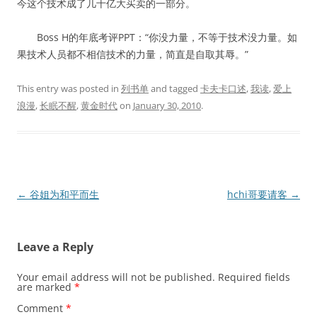
今这个技术成了几十亿大买卖的一部分。
Boss H的年底考评PPT：“你没力量，不等于技术没力量。如
果技术人员都不相信技术的力量，简直是自取其辱。”
This entry was posted in
列书单
and tagged
卡夫卡口述
,
我读
,
爱上
浪漫
,
长眠不醒
,
黄金时代
on
January 30, 2010
.
Post
←
谷姐为和平而生
hchi哥要请客
→
navigation
Leave a Reply
Your email address will not be published.
Required fields
are marked
*
Comment
*