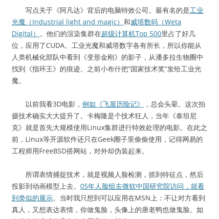
写点关于《阿凡达》背后的电脑特效公司。最有名的是
工业
光魔（Industrial light and magic）
和
威塔数码（Weta
Digital）
。他们的渲染集群在
超级计算机Top 500
里占了好几
位，应用了CUDA。工业光魔和威塔数字各有所长，所以你能从
人类机械化部队中看到《变形金刚》的影子，从潘多拉生物圈中
找到《指环王》的痕迹。之前小布什把“国家技术奖”发给工业光
魔。
以前我看3D电影，
例如《飞屋历险记》
，总会头晕。这次拍
摄技术确实大大提升了。卡梅隆是个技术狂人，当年《泰坦尼
克》就是首先大规模使用Linux集群进行特效处理的电影。在此之
前，Linux等开源软件还只在Geek圈子里偷偷使用，记得网易的
工程师用FreeBSD搭网站，对外却伪装起来。
所谓表情捕捉技术，就是视频人脸检测，抓到特征点，然后
投影到动画模型上去。
05年人脸组去微软中国研究院访问，就看
到类似的展示
。当时我只想到可以应用在MSN上：不让对方看到
真人，又想表达表情，你做鬼脸，头像上的唐老鸭也做鬼脸。如