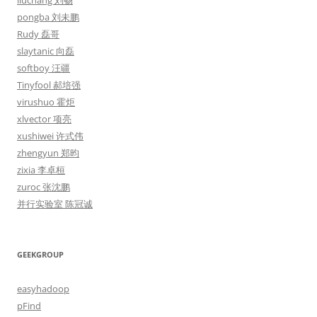
liuchang 刘畅
pongba 刘未鹏
Rudy 磊哥
slaytanic 向磊
softboy 汪疆
Tinyfool 郝培强
virushuo 霍炬
xlvector 项亮
xushiwei 许式伟
zhengyun 郑昀
zixia 李卓桓
zuroc 张沈鹏
并行实验室 陈冠诚
GEEKGROUP
easyhadoop
pFind