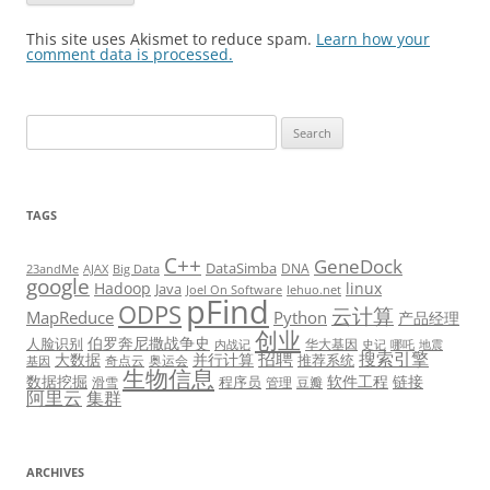
This site uses Akismet to reduce spam.
Learn how your
comment data is processed.
Search
for:
TAGS
C++
GeneDock
DataSimba
DNA
23andMe
AJAX
Big Data
google
Hadoop
linux
Java
Joel On Software
lehuo.net
pFind
ODPS
云计算
MapReduce
Python
产品经理
创业
伯罗奔尼撒战争史
人脸识别
华大基因
内战记
史记
哪吒
地震
招聘
搜索引擎
大数据
并行计算
推荐系统
奇点云
奥运会
基因
生物信息
数据挖掘
软件工程
链接
程序员
滑雪
管理
豆瓣
阿里云
集群
ARCHIVES