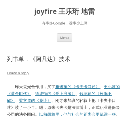
Skip
to
joyfire 王乐珩 地雷
content
有事多Google，没事少上网
Menu
列书单，《阿凡达》技术
Leave a reply
昨天去光合作用，买了
雅诺施的《卡夫卡口述》
、
王小波的
《黄金时代》
、
德波顿的《爱上浪漫》
、
钱德勒的《长眠不
醒》
、
梁文道的《我读》
。刚才来加班的轻轨上把《卡夫卡口
述》读了一小半。嗯，原来卡夫卡是法律博士，正式职业是保险
公司的法务顾问。
以前想象里，他与社会的距离会更疏远一些
。