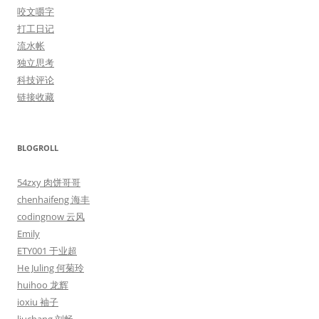
咬文嚼字
打工日记
流水帐
独立思考
科技评论
链接收藏
BLOGROLL
54zxy 肉饼哥哥
chenhaifeng 海丰
codingnow 云风
Emily
ETY001 于业超
He Juling 何菊玲
huihoo 龙辉
ioxiu 袖子