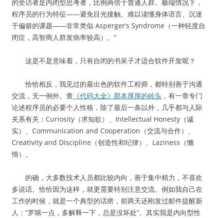
的受访者是内闭型思考者，比例两倍于普通人群。极端情况下，
程序员的行为特征——避免目光接触、难以读懂身体语言、沉迷
于偏僻的课题——非常类似 Asperger’s Syndrome（一种轻度自
闭症，高智商人群发病率较高）。”
这是不是意味着，只有自闭的书呆子才适合软件开发呢？
恰恰相反，我见过的最出色的软件工程师，都特别善于沟通
交流，无一例外。查
《代码大全》那本厚厚的砖头
，有一章专门
论述程序员的必要个人性格，除了最后一条以外，几乎都与人际
关系有关：Curiosity（求知欲）、Intellectual Honesty（诚
实）、Communication and Cooperation（交流与合作）、
Creativity and Discipline（创造性和纪律）、Laziness（懒
惰）。
的确，大多数技术人员都比较内向，善于集中精力，不喜欢
多说话。恰恰因为这样，就更需要特别注意交流。例如我自己在
工作的时候，就是一个典型的话痨，前两天还刚发过邮件提醒新
人：“罗嗦一点，多解释一下，总是没坏处”。其实我是内向型性