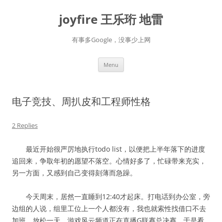
Skip
to
joyfire 王乐珩 地雷
content
有事多Google，没事少上网
Menu
电子竞技、周扒皮和工程师性格
2 Replies
最近开始很严厉地执行todo list，以便把上半年落下的进度
追回来，争取年初的愿望不落空。心情好多了，忙碌带来充实，
另一方面，又感到自己变得刻薄而急躁。
今天周末，居然一直睡到12:40才起床。打电话到办公室，旁
边组的人说，组里工位上一个人都没有，我也就索性找借口不去
加班，放松一天。游戏风云频道正在直播G联赛总决赛，于是看