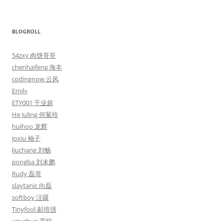
BLOGROLL
54zxy 肉饼哥哥
chenhaifeng 海丰
codingnow 云风
Emily
ETY001 于业超
He Juling 何菊玲
huihoo 龙辉
ioxiu 袖子
liuchang 刘畅
pongba 刘未鹏
Rudy 磊哥
slaytanic 向磊
softboy 汪疆
Tinyfool 郝培强