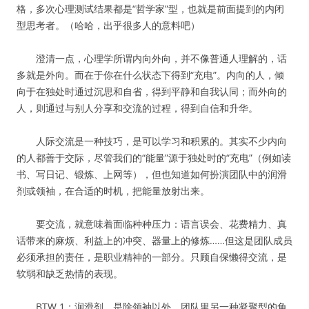
格，多次心理测试结果都是“哲学家”型，也就是前面提到的内闭
型思考者。（哈哈，出乎很多人的意料吧）
澄清一点，心理学所谓内向外向，并不像普通人理解的，话
多就是外向。而在于你在什么状态下得到“充电”。内向的人，倾
向于在独处时通过沉思和自省，得到平静和自我认同；而外向的
人，则通过与别人分享和交流的过程，得到自信和升华。
人际交流是一种技巧，是可以学习和积累的。其实不少内向
的人都善于交际，尽管我们的“能量”源于独处时的“充电”（例如读
书、写日记、锻炼、上网等），但也知道如何扮演团队中的润滑
剂或领袖，在合适的时机，把能量放射出来。
要交流，就意味着面临种种压力：语言误会、花费精力、真
话带来的麻烦、利益上的冲突、器量上的修炼……但这是团队成员
必须承担的责任，是职业精神的一部分。只顾自保懒得交流，是
软弱和缺乏热情的表现。
BTW 1：润滑剂，是除领袖以外，团队里另一种凝聚型的角