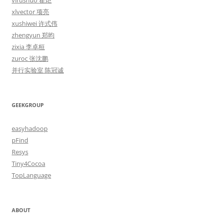
virushuo 霍炬
xlvector 项亮
xushiwei 许式伟
zhengyun 郑昀
zixia 李卓桓
zuroc 张沈鹏
并行实验室 陈冠诚
GEEKGROUP
easyhadoop
pFind
Resys
Tiny4Cocoa
TopLanguage
ABOUT