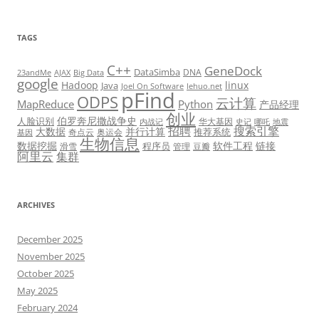
TAGS
C++
GeneDock
DataSimba
DNA
23andMe
AJAX
Big Data
google
Hadoop
linux
Java
Joel On Software
lehuo.net
pFind
ODPS
云计算
MapReduce
Python
产品经理
创业
伯罗奔尼撒战争史
人脸识别
华大基因
内战记
史记
哪吒
地震
招聘
搜索引擎
大数据
并行计算
推荐系统
奇点云
奥运会
基因
生物信息
数据挖掘
软件工程
链接
程序员
滑雪
管理
豆瓣
阿里云
集群
ARCHIVES
December 2025
November 2025
October 2025
May 2025
February 2024