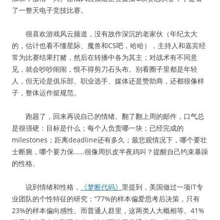
了一整天电子竞技比赛。
很喜欢游戏风云频道，没有故作深沉的老家伙（年纪太大
的，估计也看不懂星际、魔兽和CS吧，哈哈），主持人和嘉宾经
常为比赛结果打赌，然后在转播中各为其主；对战术有不同意
见，就会吵吵闹闹，恨不得剪刀石头布。别看圈子里都是年轻
人，但无论是俱乐部、职业选手、媒体还是赞助商，还都很像样
子，整体运作挺规范。
跑题了，回来再说自己的情绪。翻了翻上周的邮件，口气总
是很强硬：目标是什么；每个人负责哪一块；已经完成的
milestones；距离deadline还有多久；最悲观情况下，哪个要壮
士断腕，哪个要力保……很像周扒皮半夜鸡叫？提醒自己约束暴躁
的性格。
说到情绪和性格，
《梦断代码》
里提到，美国做过一项IT专
业团队的个性特征的研究：“77%的样本偏爱思考后决策，只有
23%的样本偏向感性。而普通人群里，这两类人大概相等。41%