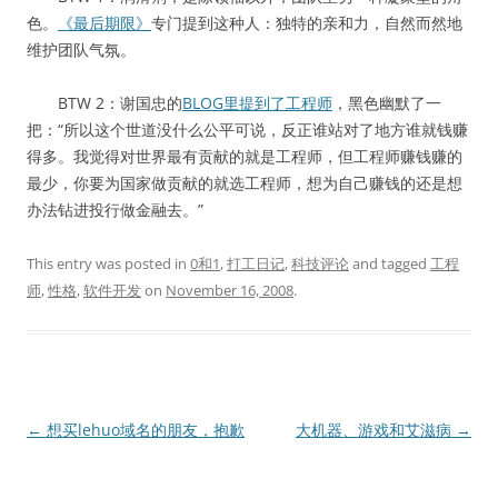
色。
《最后期限》
专门提到这种人：独特的亲和力，自然而然地
维护团队气氛。
BTW 2：谢国忠的
BLOG里提到了工程师
，黑色幽默了一
把：“所以这个世道没什么公平可说，反正谁站对了地方谁就钱赚
得多。我觉得对世界最有贡献的就是工程师，但工程师赚钱赚的
最少，你要为国家做贡献的就选工程师，想为自己赚钱的还是想
办法钻进投行做金融去。”
This entry was posted in
0和1
,
打工日记
,
科技评论
and tagged
工程
师
,
性格
,
软件开发
on
November 16, 2008
.
Post
←
想买lehuo域名的朋友，抱歉
大机器、游戏和艾滋病
→
navigation