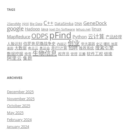
TAGS
C++
GeneDock
DataSimba
DNA
23andMe
AJAX
Big Data
google
Hadoop
linux
Java
Joel On Software
lehuo.net
pFind
ODPS
云计算
MapReduce
Python
产品经理
创业
伯罗奔尼撒战争史
人脸识别
华大基因
内战记
史记
哪吒
地震
招聘
搜索引擎
大数据
并行计算
推荐系统
奇点云
奥运会
基因
生物信息
数据挖掘
软件工程
链接
程序员
滑雪
管理
豆瓣
阿里云
集群
ARCHIVES
December 2025
November 2025
October 2025
May 2025
February 2024
January 2024