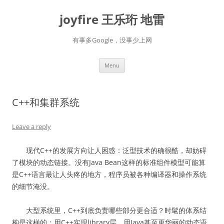
Skip
to
joyfire 王乐珩 地雷
content
有事多Google，没事少上网
Menu
C++和集群系统
Leave a reply
现代C++的发展方向让人困惑：泛型技术的确很酷，却妨碍
了模块的动态链接。没有Java Bean这样的标准组件模型可能算
是C++语言最让人头疼的地方，程序员被各种编译器和操作系统
的细节淹没。
大型系统里，C++到底负责哪些部分更合适？时髦的体系结
构是这样的：用C++实现library层，用Java甚至更华丽的动态语