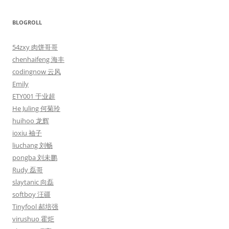
BLOGROLL
54zxy 肉饼哥哥
chenhaifeng 海丰
codingnow 云风
Emily
ETY001 于业超
He Juling 何菊玲
huihoo 龙辉
ioxiu 袖子
liuchang 刘畅
pongba 刘未鹏
Rudy 磊哥
slaytanic 向磊
softboy 汪疆
Tinyfool 郝培强
virushuo 霍炬