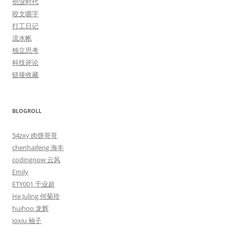
创业时代
咬文嚼字
打工日记
流水帐
独立思考
科技评论
链接收藏
BLOGROLL
54zxy 肉饼哥哥
chenhaifeng 海丰
codingnow 云风
Emily
ETY001 于业超
He Juling 何菊玲
huihoo 龙辉
ioxiu 袖子