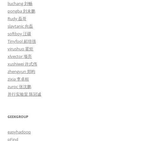
liuchang 刘畅
pongba 刘未鹏
Rudy 磊哥
slaytanic 向磊
softboy 汪疆
Tinyfool 郝培强
virushuo 霍炬
xlvector 项亮
xushiwei 许式伟
zhengyun 郑昀
zixia 李卓桓
zuroc 张沈鹏
并行实验室 陈冠诚
GEEKGROUP
easyhadoop
pFind