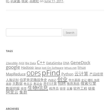
吒
,
药家鑫
,
陈家
,
高晓松
on
June 11, 2011
.
Search
for:
TAGS
C++
GeneDock
DataSimba
DNA
23andMe
AJAX
Big Data
google
Hadoop
linux
Java
Joel On Software
lehuo.net
pFind
ODPS
云计算
MapReduce
Python
产品经理
创业
伯罗奔尼撒战争史
人脸识别
华大基因
内战记
史记
哪吒
地震
招聘
搜索引擎
大数据
并行计算
推荐系统
奇点云
奥运会
基因
生物信息
数据挖掘
软件工程
链接
程序员
滑雪
管理
豆瓣
阿里云
集群
ARCHIVES