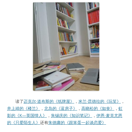
读了
迈克尔·道布斯的《纸牌屋》
，
米兰·昆德拉的《玩笑》
，
井上靖的《楼兰》
，
北岛的《蓝房子》
，
高晓松的《如丧》
，
虹
影的《K—英国情人》
，
朱锡庆的《知识笔记》
，
伊恩·麦克尤恩
的《只爱陌生人》
还有
朱德庸的《跟笨蛋一起谈恋爱》