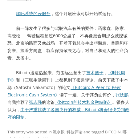
哪吒系统的云服务
，这个月底应该可以开始试运行。
前一阵发生了很多与驾驶汽车有关的案件：药家鑫、陈家、
高晓松……驾驶里程超过6000公里了，不再像磨合期那么诚惶诚
恐。北京的路面又像战场，开着开着总会生出些懈怠、暴躁和狂
妄来。握着方向盘，就应保持敬畏之心，对自己和别人的性命负
责。反省中。
Bitcoin迅速热起来。范围远远超出了
技术圈子
，
《时代周
刊》
和《三联生活周刊》上都见到了报道评论。前天下载了中本
聪（Satoshi Nakamoto）的论文
《Bitcoin: A Peer-to-Peer
Electronic Cash System》
读了一遍。关于其负面评价，
张沈鹏
向我推荐了
张志强
的这篇
《bitcoin的技术和金融缺陷》
。很多人
认为，
由于严重挑战了各国央行的权威，Bitcoin将会很快受到政
府的限制
。
This entry was posted in
流水帐
,
科技评论
and tagged
BITCOIN
,
哪