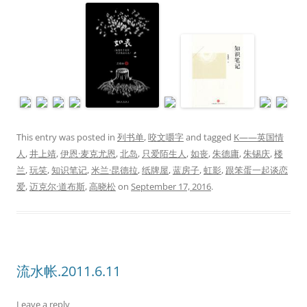
This entry was posted in
列书单
,
咬文嚼字
and tagged
K——英国情
人
,
井上靖
,
伊恩·麦克尤恩
,
北岛
,
只爱陌生人
,
如丧
,
朱德庸
,
朱锡庆
,
楼
兰
,
玩笑
,
知识笔记
,
米兰·昆德拉
,
纸牌屋
,
蓝房子
,
虹影
,
跟笨蛋一起谈恋
爱
,
迈克尔·道布斯
,
高晓松
on
September 17, 2016
.
流水帐.2011.6.11
Leave a reply