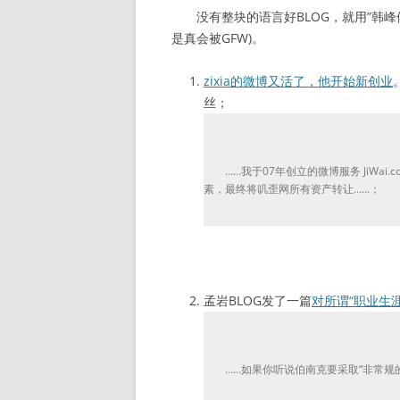
没有整块的语言好BLOG，就用”韩峰
是真会被GFW)。
zixia的微博又活了，他开始新创业
丝；
……我于07年创立的微博服务 JiWai.
素，最终将叽歪网所有资产转让……；
孟岩BLOG发了一篇
对所谓“职业生
……如果你听说伯南克要采取“非常规的