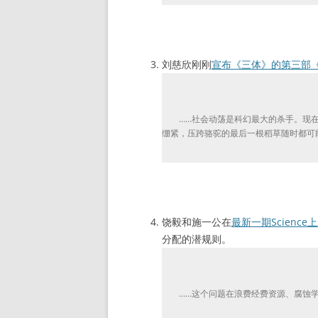
刘慈欣刚刚
宣布《三体》的第三部
……社会动荡是科幻最大的杀手。现在
绷紧，压跨骆驼的最后一根稻草随时都可
饶毅和施一公在
最新一期Science上发
分配的潜规则。
……这个问题在浪费经费资源、腐蚀学