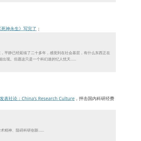
《死神永生》写完了
；
，平静已经延续了二十多年，感觉到在社会基层，有什么东西正在
能出现。但愿这只是一个科幻迷的忋人忧天……
表社论：China’s Research Culture
，抨击国内科研经费
术精神、阻碍科研创新……