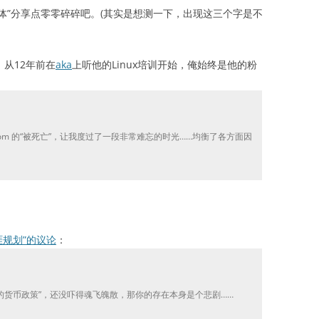
体”分享点零零碎碎吧。(其实是想测一下，出现这三个字是不
。从12年前在
aka
上听他的Linux培训开始，俺始终是他的粉
com 的“被死亡”，让我度过了一段非常难忘的时光……均衡了各方面因
涯规划”的议论
：
货币政策”，还没吓得魂飞魄散，那你的存在本身是个悲剧……