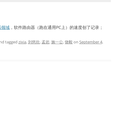
器领域
，软件路由器（跑在通用PC上）的速度创了记录；
nd tagged
zixia
,
刘慈欣
,
孟岩
,
施一公
,
饶毅
on
September 4,