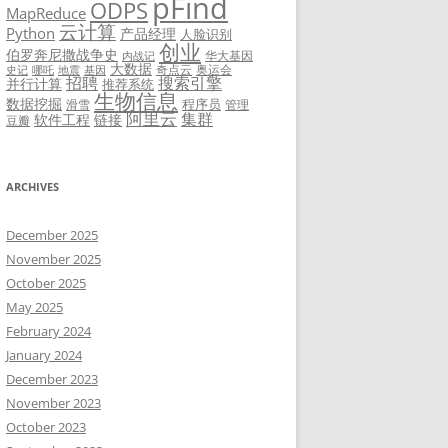
pFind
ODPS
MapReduce
云计算
Python
产品经理
人脸识别
创业
伯罗奔尼撒战争史
华大基因
内战记
大数据
奇点云
奥运会
史记
哪吒
地震
基因
招聘
搜索引擎
并行计算
推荐系统
生物信息
数据挖掘
程序员
滑雪
管理
阿里云
集群
软件工程
链接
豆瓣
ARCHIVES
December 2025
November 2025
October 2025
May 2025
February 2024
January 2024
December 2023
November 2023
October 2023