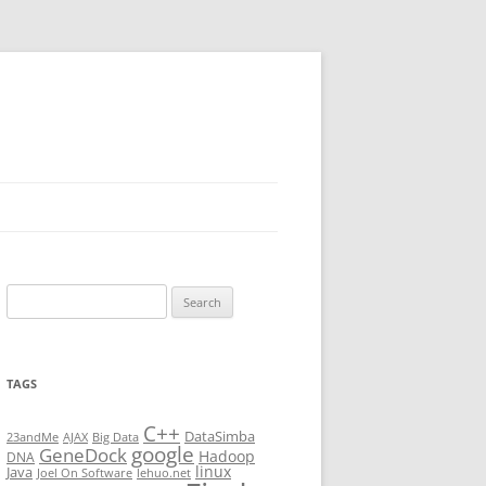
Search
for:
TAGS
C++
DataSimba
23andMe
AJAX
Big Data
google
GeneDock
Hadoop
DNA
linux
Java
Joel On Software
lehuo.net