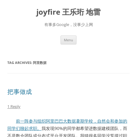
Skip
to
joyfire 王乐珩 地雷
content
有事多Google，没事少上网
Menu
TAG ARCHIVES:
阿里数据
把事做成
1 Reply
前一阵参与组织阿里巴巴大数据暑期学校，自然会和参加的
同学们聊起求职。
我发现90%的同学都希望进数据建模团队，而
不是数仓团队或分布式平台开发团队。我猜很多同学没踅摸过职