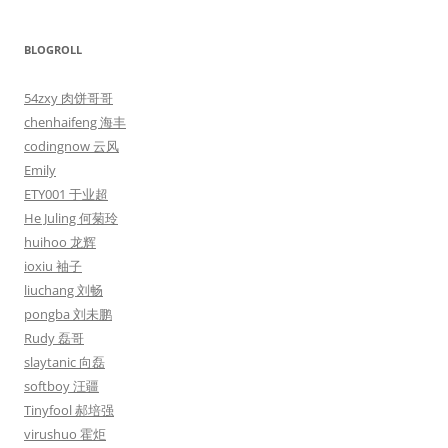
BLOGROLL
54zxy 肉饼哥哥
chenhaifeng 海丰
codingnow 云风
Emily
ETY001 于业超
He Juling 何菊玲
huihoo 龙辉
ioxiu 袖子
liuchang 刘畅
pongba 刘未鹏
Rudy 磊哥
slaytanic 向磊
softboy 汪疆
Tinyfool 郝培强
virushuo 霍炬