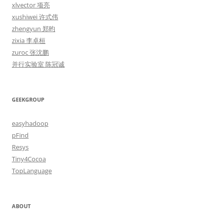
xlvector 项亮
xushiwei 许式伟
zhengyun 郑昀
zixia 李卓桓
zuroc 张沈鹏
并行实验室 陈冠诚
GEEKGROUP
easyhadoop
pFind
Resys
Tiny4Cocoa
TopLanguage
ABOUT