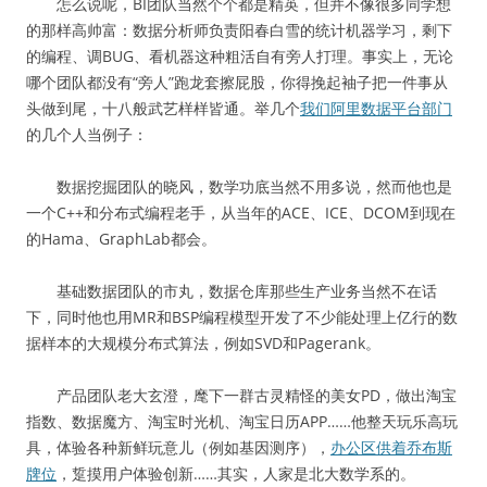
怎么说呢，BI团队当然个个都是精英，但并不像很多同学想
的那样高帅富：数据分析师负责阳春白雪的统计机器学习，剩下
的编程、调BUG、看机器这种粗活自有旁人打理。事实上，无论
哪个团队都没有“旁人”跑龙套擦屁股，你得挽起袖子把一件事从
头做到尾，十八般武艺样样皆通。举几个
我们阿里数据平台部门
的几个人当例子：
数据挖掘团队的晓风，数学功底当然不用多说，然而他也是
一个C++和分布式编程老手，从当年的ACE、ICE、DCOM到现在
的Hama、GraphLab都会。
基础数据团队的市丸，数据仓库那些生产业务当然不在话
下，同时他也用MR和BSP编程模型开发了不少能处理上亿行的数
据样本的大规模分布式算法，例如SVD和Pagerank。
产品团队老大玄澄，麾下一群古灵精怪的美女PD，做出淘宝
指数、数据魔方、淘宝时光机、淘宝日历APP……他整天玩乐高玩
具，体验各种新鲜玩意儿（例如基因测序），
办公区供着乔布斯
牌位
，踅摸用户体验创新……其实，人家是北大数学系的。