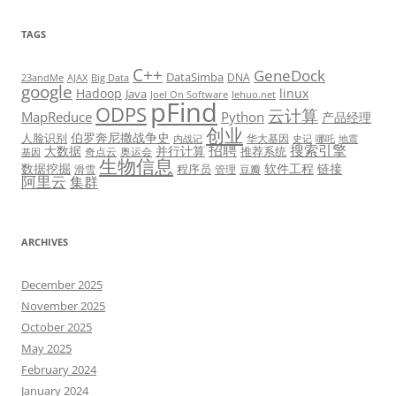
TAGS
C++
GeneDock
DataSimba
DNA
23andMe
AJAX
Big Data
google
Hadoop
linux
Java
Joel On Software
lehuo.net
pFind
ODPS
云计算
MapReduce
Python
产品经理
创业
伯罗奔尼撒战争史
人脸识别
华大基因
内战记
史记
哪吒
地震
招聘
搜索引擎
大数据
并行计算
推荐系统
奇点云
奥运会
基因
生物信息
数据挖掘
软件工程
链接
程序员
滑雪
管理
豆瓣
阿里云
集群
ARCHIVES
December 2025
November 2025
October 2025
May 2025
February 2024
January 2024