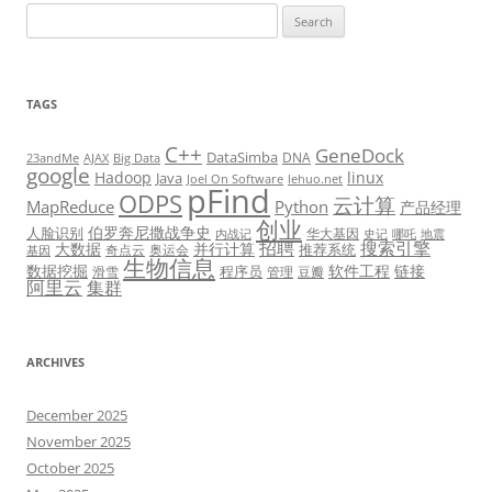
Search
for:
TAGS
C++
GeneDock
DataSimba
DNA
23andMe
AJAX
Big Data
google
Hadoop
linux
Java
Joel On Software
lehuo.net
pFind
ODPS
云计算
MapReduce
Python
产品经理
创业
伯罗奔尼撒战争史
人脸识别
华大基因
内战记
史记
哪吒
地震
招聘
搜索引擎
大数据
并行计算
推荐系统
奇点云
奥运会
基因
生物信息
数据挖掘
软件工程
链接
程序员
滑雪
管理
豆瓣
阿里云
集群
ARCHIVES
December 2025
November 2025
October 2025