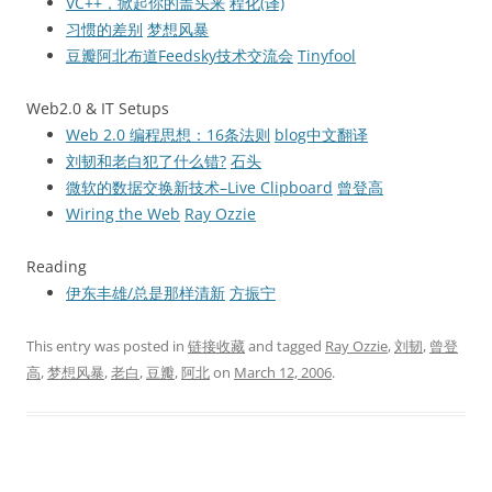
VC++，掀起你的盖头来
程化(译)
习惯的差别
梦想风暴
豆瓣阿北布道Feedsky技术交流会
Tinyfool
Web2.0 & IT Setups
Web 2.0 编程思想：16条法则
blog中文翻译
刘韧和老白犯了什么错?
石头
微软的数据交换新技术–Live Clipboard
曾登高
Wiring the Web
Ray Ozzie
Reading
伊东丰雄/总是那样清新
方振宁
This entry was posted in
链接收藏
and tagged
Ray Ozzie
,
刘韧
,
曾登
高
,
梦想风暴
,
老白
,
豆瓣
,
阿北
on
March 12, 2006
.