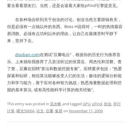
要去看看朋友们。当然，还是会逼着大家给pFind引擎提意见。
在各种场合听到关于创业的讨论。创业当然主要跟钱有关，
但是必须有一点钱以外的东西。Boss H说得对，一时的热情最容
易消散。必须有点功利以外的理由，让自己在最痛苦时平静下
来，坚持下去。
douban.com
在测试“豆瓣电台”，根据你的历史行为推荐音
乐。上来就给我推荐了几首没听过的张震岳、周杰伦和涅磐。查
了查，豆瓣在招聘“算法和数据挖掘专家”。应聘要求包括：“热爱
探索和钻研，相信算法能够改变人们的生活；极佳的逻辑分析能
力和学习能力，善于应对各种智力挑战；熟悉海量数据处理和挖
掘的基本算法, 或有高性能科学计算的相关经验”。
This entry was posted in
流水帐
and tagged
GPU
,
pFind
,
创业
,
并行
计算
,
曙光5000A
,
论文
,
豆瓣
,
集群
on
November 11, 2009
.