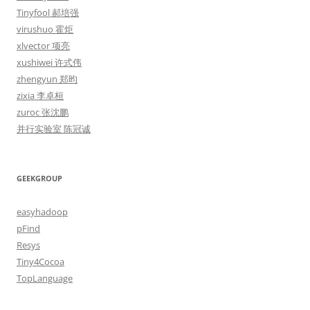
Tinyfool 郝培强
virushuo 霍炬
xlvector 项亮
xushiwei 许式伟
zhengyun 郑昀
zixia 李卓桓
zuroc 张沈鹏
并行实验室 陈冠诚
GEEKGROUP
easyhadoop
pFind
Resys
Tiny4Cocoa
TopLanguage