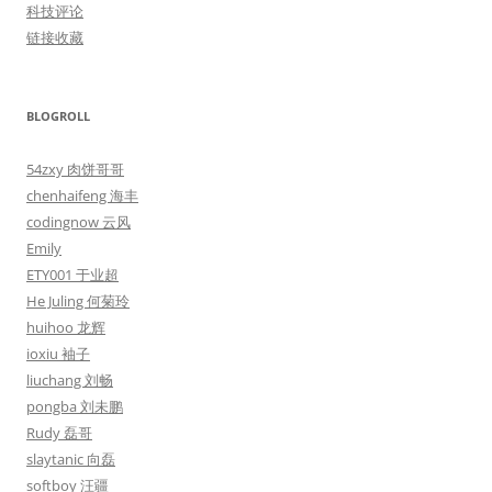
科技评论
链接收藏
BLOGROLL
54zxy 肉饼哥哥
chenhaifeng 海丰
codingnow 云风
Emily
ETY001 于业超
He Juling 何菊玲
huihoo 龙辉
ioxiu 袖子
liuchang 刘畅
pongba 刘未鹏
Rudy 磊哥
slaytanic 向磊
softboy 汪疆