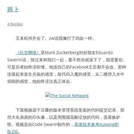
跟上
4 Replies
又来杭州开会了。zw说我像打了鸡血一样。
《社交网络》
里Mark Zuckerberg对好朋友Eduardo
Saverin说，快过来和我们一起，要不然你就落下了，我需要你。
可是后者始终没听懂。他连自己的Facebook主页都不会改。那种
连接起来发生共振的感觉，敲代码入魔的感觉，从二楼滑入水中
胡闹的感觉，他始终没法真正体会。
下面视频源于豆瓣的版本管理系统里面的代码提交记录。那
些大名鼎鼎的ID头像，以及周围烟花般绽放的代码，羡慕嫉妒
恨。视频是由Code Swarm制作的，
具体技术参考Xupeng的
BLOG
。