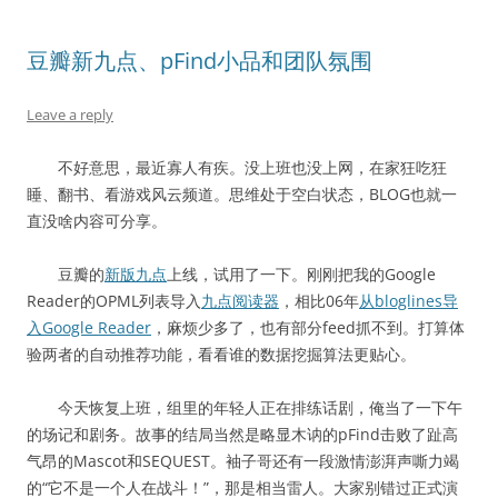
豆瓣新九点、pFind小品和团队氛围
Leave a reply
不好意思，最近寡人有疾。没上班也没上网，在家狂吃狂
睡、翻书、看游戏风云频道。思维处于空白状态，BLOG也就一
直没啥内容可分享。
豆瓣的
新版九点
上线，试用了一下。刚刚把我的Google
Reader的OPML列表导入
九点阅读器
，相比06年
从bloglines导
入Google Reader
，麻烦少多了，也有部分feed抓不到。打算体
验两者的自动推荐功能，看看谁的数据挖掘算法更贴心。
今天恢复上班，组里的年轻人正在排练话剧，俺当了一下午
的场记和剧务。故事的结局当然是略显木讷的pFind击败了趾高
气昂的Mascot和SEQUEST。袖子哥还有一段激情澎湃声嘶力竭
的“它不是一个人在战斗！”，那是相当雷人。大家别错过正式演