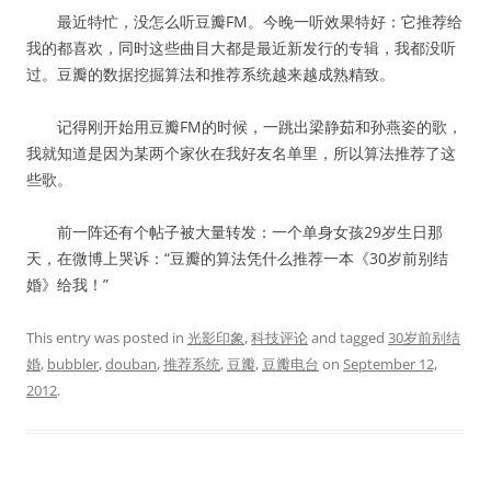
最近特忙，没怎么听豆瓣FM。今晚一听效果特好：它推荐给
我的都喜欢，同时这些曲目大都是最近新发行的专辑，我都没听
过。豆瓣的数据挖掘算法和推荐系统越来越成熟精致。
记得刚开始用豆瓣FM的时候，一跳出梁静茹和孙燕姿的歌，
我就知道是因为某两个家伙在我好友名单里，所以算法推荐了这
些歌。
前一阵还有个帖子被大量转发：一个单身女孩29岁生日那
天，在微博上哭诉：“豆瓣的算法凭什么推荐一本《30岁前别结
婚》给我！”
This entry was posted in
光影印象
,
科技评论
and tagged
30岁前别结
婚
,
bubbler
,
douban
,
推荐系统
,
豆瓣
,
豆瓣电台
on
September 12,
2012
.