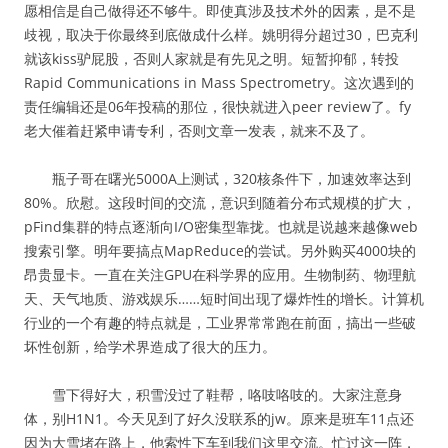
愿相信是自己做得还不够牛。即使真涉及技术外的因素，是不是
歧视，取决于你最终到底做成什么样。姚明得分超过30，巴克利
就该kiss驴屁股，否则人家就是有先见之明。短暂抑郁，转投
Rapid Communications in Mass Spectrometry。这次遇到的
责任编辑还是06年投稿的那位，很快就进入peer review了。fy
老大催着赶紧申请专利，否则文章一发表，就来不及了。
瓶子哥在曙光5000A上测试，320核条件下，加速效率达到
80%。欣慰。这段时间的交流，意识到随着分布式规模的扩大，
pFind集群的特点逐渐向I/O密集型靠拢。也就是说越来越像web
搜索引擎。明年要搞点MapReduce的尝试。另外购买4000块的
昂贵显卡。一直在关注GPU在科学界的应用。生物制药、物理航
天、天气地质、游戏娱乐……短时间出现了爆炸性的增长。计算机
行业的一个有趣的特点就是，工业界常常跑在前面，搞出一些破
坏性创新，给学术界造成了很大的压力。
雪下得好大，积雪没过了鞋帮，咯吱咯吱的。大家注意身
体，别H1N1。今天见到了好久没联系的jw。原来是班车11点还
因为大雪堵在路上，他索性下车到我们这里交流。忙过这一阵，