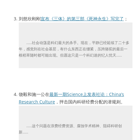
刘慈欣刚刚
宣布《三体》的第三部《死神永生》写完了
；
……社会动荡是科幻最大的杀手。现在，平静已经延续了二十多
年，感觉到在社会基层，有什么东西正在绷紧，压跨骆驼的最后一
根稻草随时都可能出现。但愿这只是一个科幻迷的忋人忧天……
饶毅和施一公在
最新一期Science上发表社论：China’s
Research Culture
，抨击国内科研经费分配的潜规则。
……这个问题在浪费经费资源、腐蚀学术精神、阻碍科研创
新……