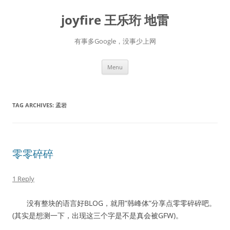
Skip
to
joyfire 王乐珩 地雷
content
有事多Google，没事少上网
Menu
TAG ARCHIVES:
孟岩
零零碎碎
1 Reply
没有整块的语言好BLOG，就用”韩峰体”分享点零零碎碎吧。
(其实是想测一下，出现这三个字是不是真会被GFW)。