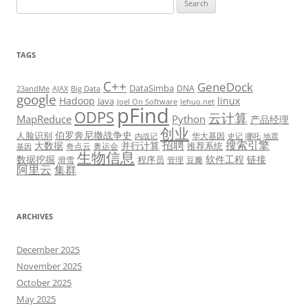
for:
TAGS
C++
GeneDock
DataSimba
DNA
23andMe
AJAX
Big Data
google
Hadoop
linux
Java
Joel On Software
lehuo.net
pFind
ODPS
云计算
MapReduce
Python
产品经理
创业
伯罗奔尼撒战争史
人脸识别
华大基因
内战记
史记
哪吒
地震
招聘
搜索引擎
大数据
并行计算
推荐系统
奇点云
奥运会
基因
生物信息
数据挖掘
软件工程
链接
程序员
滑雪
管理
豆瓣
阿里云
集群
ARCHIVES
December 2025
November 2025
October 2025
May 2025