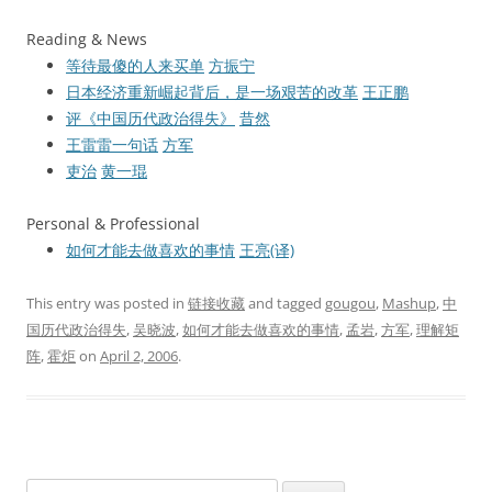
Reading & News
等待最傻的人来买单
方振宁
日本经济重新崛起背后，是一场艰苦的改革
王正鹏
评《中国历代政治得失》
昔然
王雷雷一句话
方军
吏治
黄一琨
Personal & Professional
如何才能去做喜欢的事情
王亮(译)
This entry was posted in
链接收藏
and tagged
gougou
,
Mashup
,
中
国历代政治得失
,
吴晓波
,
如何才能去做喜欢的事情
,
孟岩
,
方军
,
理解矩
阵
,
霍炬
on
April 2, 2006
.
Search