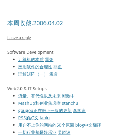
本周收藏.2006.04.02
Leave a reply
Software Development
计算机的本质
霍炬
应用软件的合理性
非鱼
理解矩阵（一）
孟岩
Web2.0 & IT Setups
流量、替代性以及未来
邱致中
MashUp和创业焦虑症
stanchu
gougou正在做下一版的更新
李学凌
RSS的好文
laolu
用户不上你的网站的50个原因
blog中文翻译
一切行业都是娱乐业
吴晓波