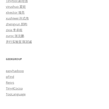
Tinyfool 郝培强
virushuo 霍炬
xlvector 项亮
xushiwei 许式伟
zhengyun 郑昀
zixia 李卓桓
zuroc 张沈鹏
并行实验室 陈冠诚
GEEKGROUP
easyhadoop
pFind
Resys
Tiny4Cocoa
TopLanguage