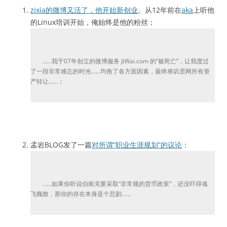
zixia的微博又活了，他开始新创业
。从12年前在
aka
上听他
的Linux培训开始，俺始终是他的粉丝；
……我于07年创立的微博服务 JiWai.com 的“被死亡”，让我度过
了一段非常难忘的时光……均衡了各方面因素，最终将叽歪网所有资
产转让……；
孟岩BLOG发了一篇
对所谓“职业生涯规划”的议论
：
……如果你听说伯南克要采取“非常规的货币政策”，还没吓得魂
飞魄散，那你的存在本身是个悲剧……