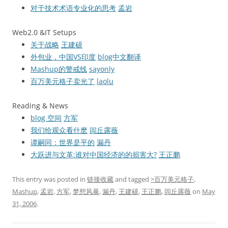
对于技术术语专业化的思考
孟岩
Web2.0 &IT Setups
关于战略
王建硕
外包业，中国VS印度
blog中文翻译
Mashup的警戒线
sayonly
百万美元格子卖光了
laolu
Reading & News
blog 空间
方军
我们给观众看什麽
闾丘露薇
谭嗣同：世界是平的
漏丹
大跃进与文革:谁对中国经济的的损害大?
王正鹏
This entry was posted in
链接收藏
and tagged
>百万美元格子
,
Mashup
,
孟岩
,
方军
,
梦想风暴
,
漏丹
,
王建硕
,
王正鹏
,
闾丘露薇
on
May
31, 2006
.