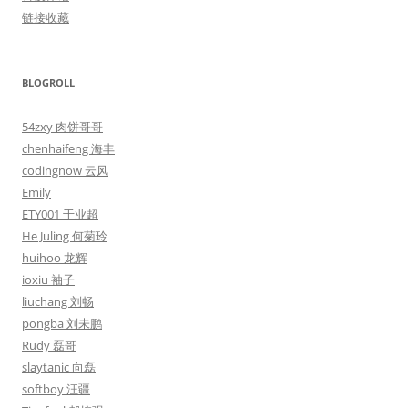
链接收藏
BLOGROLL
54zxy 肉饼哥哥
chenhaifeng 海丰
codingnow 云风
Emily
ETY001 于业超
He Juling 何菊玲
huihoo 龙辉
ioxiu 袖子
liuchang 刘畅
pongba 刘未鹏
Rudy 磊哥
slaytanic 向磊
softboy 汪疆