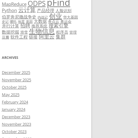
pFind
ODPS
MapReduce
云计算
Python
产品经理
人脸识别
创业
伯罗奔尼撒战争史
华大基因
内战记
大数据
奇点云
奥运会
史记
哪吒
地震
基因
招聘
搜索引擎
并行计算
推荐系统
生物信息
数据挖掘
程序员
滑雪
管理
阿里云
集群
软件工程
链接
豆瓣
ARCHIVES
December 2025
November 2025
October 2025
May 2025
February 2024
January 2024
December 2023
November 2023
October 2023