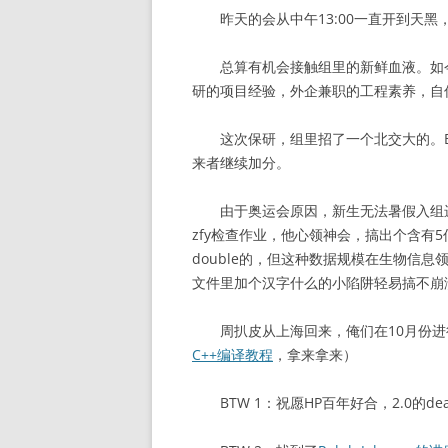
昨天的会从中午13:00一直开到天黑
总算有机会接触组里的新鲜血液。如今
研的项目经验，外企兼职的工程素养，自
这次保研，组里招了一个北交大的。BO
来者继续加分。
由于奥运会原因，新生无法暑假入组进
zfy检查作业，他心领神会，搞出个含有5
double的，但这种数据规模在生物信
文件里加个汉字什么的小陷阱轻易搞不崩
周扒皮从上海回来，俺们在10月份进
C++编译教程
，拿来拿来）
BTW 1：祝愿HP百年好合，2.0的dea