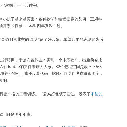
，仍然剩下一半没讲完。
小孩子越来越厉害：各种数学和编程竞赛的奖项，正规科
信开朗的性格……本科四年真没白过。
SS H说北交的“老人”留了好印象。希望师弟的表现能为后
行培训，于是布置作业：实现一个排序软件。出差前委托
亿个double的文件来难为人家。32位进程空间是放不下5亿
息领域并不特别。我还没看代码，据说小同学们考虑得很周全，
溃的。
行更严格的工程训练。（云风好像装了雷达，发表了
不错的
dline是明年年底。