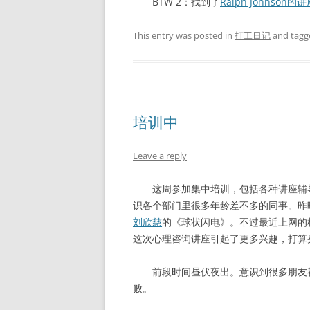
BTW 2：找到了
Ralph Johnson的讲座
This entry was posted in
打工日记
and tag
培训中
Leave a reply
这周参加集中培训，包括各种讲座辅导
识各个部门里很多年龄差不多的同事。昨
刘欣慈
的《球状闪电》。不过最近上网的
这次心理咨询讲座引起了更多兴趣，打算
前段时间昼伏夜出。意识到很多朋友都
败。