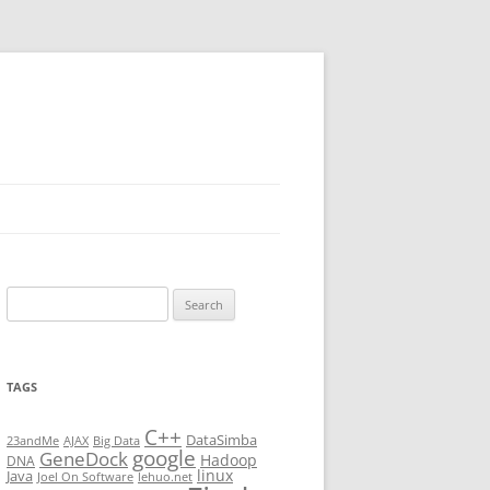
Search
for:
TAGS
C++
DataSimba
23andMe
AJAX
Big Data
google
GeneDock
Hadoop
DNA
linux
Java
Joel On Software
lehuo.net