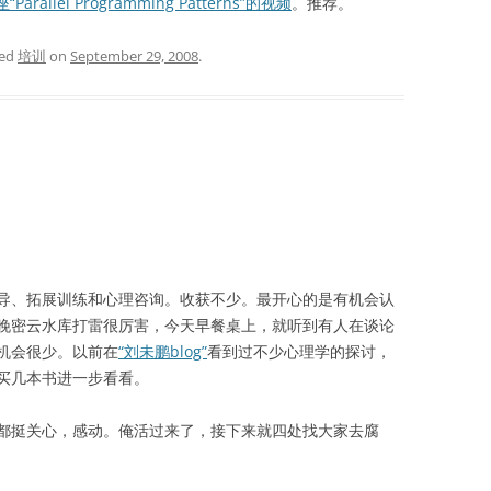
“Parallel Programming Patterns”的视频
。推荐。
ged
培训
on
September 29, 2008
.
、拓展训练和心理咨询。收获不少。最开心的是有机会认
晚密云水库打雷很厉害，今天早餐桌上，就听到有人在谈论
机会很少。以前在
“刘未鹏blog”
看到过不少心理学的探讨，
买几本书进一步看看。
挺关心，感动。俺活过来了，接下来就四处找大家去腐