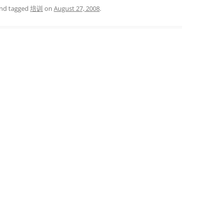
nd tagged
培训
on
August 27, 2008
.