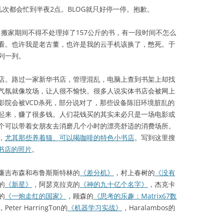
次都会忙到半夜2点。BLOG就只好停一停。抱歉。
。搬家期间不得不处理掉了157公斤的书，有一段时间不怎么
看。也许我是老古董，也许是我的云手机该换了，憋死。于
列一列。
。路过一家新华书店，管理混乱，电脑上查到书架上却找
气氛就像坟场，让人很不愉快。很多人说实体书店会被网上
影院会被VCD杀死，部分说对了，那些设备陈旧环境脏乱的
起来，赚了很多钱。人们花钱买的其实未必只是一场电影或
个可以带着女朋友去消磨几个小时的漂亮舒适的消费场所。
，
尤其那些养着猫、可以喝咖啡的特色小书店
。写到这里搜
亮书店的照片
。
廉吉布森和布鲁斯斯特林的
《差分机》
，村上春树的
《没有
的
《新星》
，阿瑟克拉克的
《神的九十亿个名字》
，杰克卡
的
《一炮走红的国家》
，顾森的
《思考的乐趣：Matrix67数
，Peter HarringTon的
《机器学习实战》
，Haralambos的