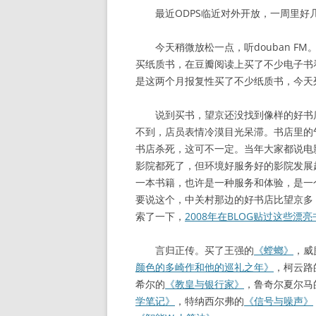
最近ODPS临近对外开放，一周里好几
今天稍微放松一点，听douban FM
买纸质书，在豆瓣阅读上买了不少电子书
是这两个月报复性买了不少纸质书，今天
说到买书，望京还没找到像样的好书店
不到，店员表情冷漠目光呆滞。书店里的
书店杀死，这可不一定。当年大家都说电
影院都死了，但环境好服务好的影院发展
一本书籍，也许是一种服务和体验，是一
要说这个，中关村那边的好书店比望京多
索了一下，
2008年在BLOG贴过这些漂
言归正传。买了王强的
《螳螂》
，威
颜色的多崎作和他的巡礼之年》
，柯云路
希尔的
《教皇与银行家》
，鲁奇尔夏尔马
学笔记》
，特纳西尔弗的
《信号与噪声》