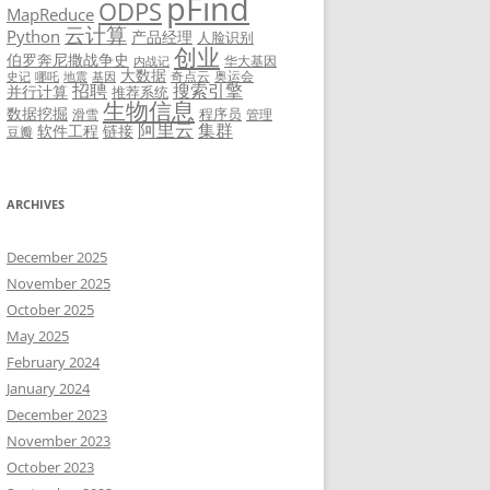
pFind
ODPS
MapReduce
云计算
Python
产品经理
人脸识别
创业
伯罗奔尼撒战争史
华大基因
内战记
大数据
奇点云
奥运会
史记
哪吒
地震
基因
招聘
搜索引擎
并行计算
推荐系统
生物信息
数据挖掘
程序员
滑雪
管理
阿里云
集群
软件工程
链接
豆瓣
ARCHIVES
December 2025
November 2025
October 2025
May 2025
February 2024
January 2024
December 2023
November 2023
October 2023