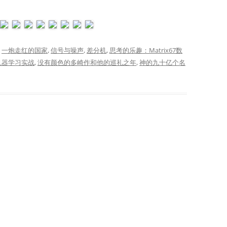
d
一炮走红的国家
,
信号与噪声
,
差分机
,
思考的乐趣：Matrix67数
机器学习实战
,
没有颜色的多崎作和他的巡礼之年
,
神的九十亿个名