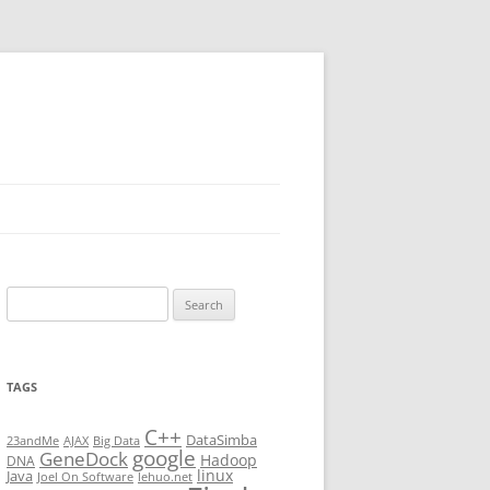
Search
for:
TAGS
C++
DataSimba
23andMe
AJAX
Big Data
google
GeneDock
Hadoop
DNA
linux
Java
Joel On Software
lehuo.net